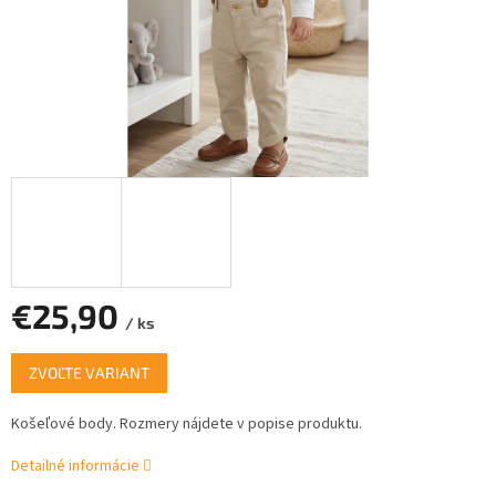
€25,90
/ ks
Jednotková
ZVOĽTE VARIANT
cena:
Košeľové body.
Rozmery nájdete v popise produktu.
Detailné informácie