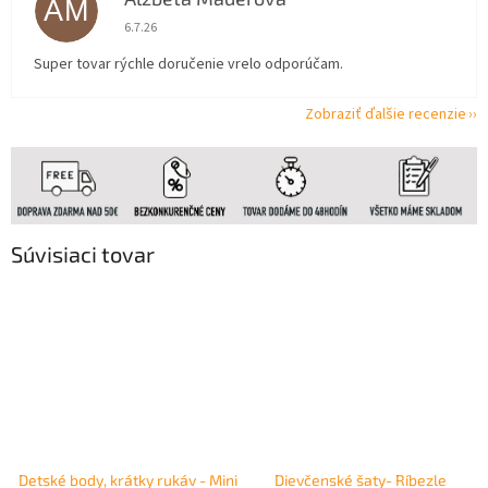
AM
Hodnotenie obchodu je 5 z 5 hviezdičiek.
6.7.26
Super tovar rýchle doručenie vrelo odporúčam.
Zobraziť ďalšie recenzie
Súvisiaci tovar
Detské body, krátky rukáv - Mini
Dievčenské šaty- Ríbezle