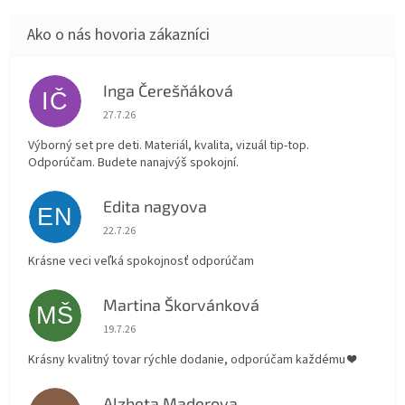
Inga Čerešňáková
IČ
Hodnotenie obchodu je 5 z 5 hviezdičiek.
27.7.26
Výborný set pre deti. Materiál, kvalita, vizuál tip-top.
Odporúčam. Budete nanajvýš spokojní.
Edita nagyova
EN
Hodnotenie obchodu je 5 z 5 hviezdičiek.
22.7.26
Krásne veci veľká spokojnosť odporúčam
Martina Škorvánková
MŠ
Hodnotenie obchodu je 5 z 5 hviezdičiek.
19.7.26
Krásny kvalitný tovar rýchle dodanie, odporúčam každému ❤️
Alzbeta Maderova