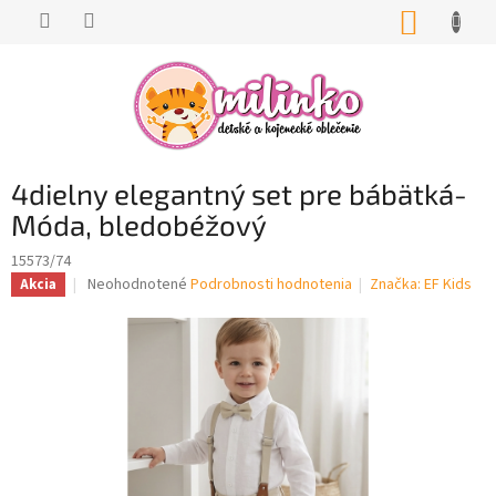
Prejsť
NÁKUP
na
KOŠÍK
obsah
4dielny elegantný set pre bábätká-
Móda, bledobéžový
15573/74
Priemerné
Neohodnotené
Podrobnosti hodnotenia
Značka:
EF Kids
Akcia
hodnotenie
produktu
je
0,0
z
5
hviezdičiek.