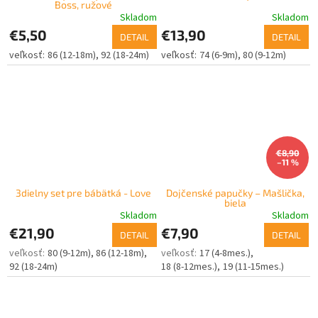
Boss, ružové
Skladom
Skladom
€5,50
€13,90
DETAIL
DETAIL
86 (12-18m)
92 (18-24m)
74 (6-9m)
80 (9-12m)
€8,90
–11 %
3dielny set pre bábätká - Love
Dojčenské papučky – Mašlička,
biela
Skladom
Skladom
€21,90
€7,90
DETAIL
DETAIL
80 (9-12m)
86 (12-18m)
17 (4-8mes.)
92 (18-24m)
18 (8-12mes.)
19 (11-15mes.)