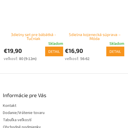
3dielny set pre bábätká -
5dielna kojenecká súprava –
Tučniak
Móda
Skladom
Skladom
€19,90
€16,90
DETAIL
DETAIL
80 (9-12m)
56-62
Z
á
p
ä
Informácie pre Vás
t
Kontakt
i
Dodanie/Vrátenie tovaru
e
Tabuľka veľkostí
Obchodné podmienky