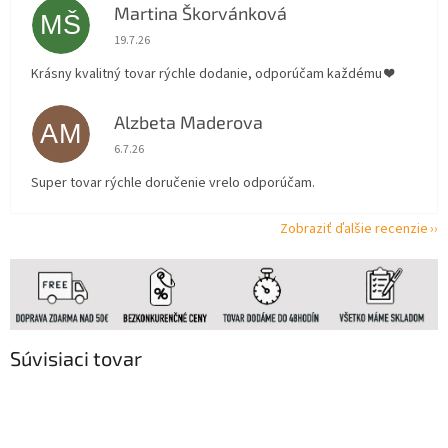
Martina Škorvánková
MŠ
Hodnotenie obchodu je 5 z 5 hviezdičiek.
19.7.26
Krásny kvalitný tovar rýchle dodanie, odporúčam každému ❤️
Alzbeta Maderova
AM
Hodnotenie obchodu je 5 z 5 hviezdičiek.
6.7.26
Super tovar rýchle doručenie vrelo odporúčam.
Zobraziť ďalšie recenzie
Súvisiaci tovar