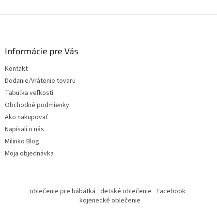
Z
á
p
ä
Informácie pre Vás
t
Kontakt
i
Dodanie/Vrátenie tovaru
e
Tabuľka veľkostí
Obchodné podmienky
Ako nakupovať
Napísali o nás
Milinko Blog
Moja objednávka
oblečenie pre bábätká
detské oblečenie
Facebook
kojenecké oblečenie