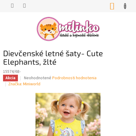
Prejsť
NÁKUP
na
KOŠÍK
obsah
Dievčenské letné šaty- Cute
Elephants, žlté
15574/68-
Priemerné
Neohodnotené
Podrobnosti hodnotenia
Akcia
hodnotenie
Značka:
Miniworld
produktu
je
0,0
z
5
hviezdičiek.