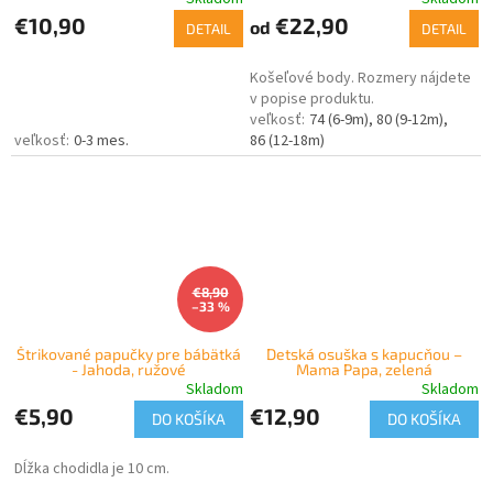
€10,90
€22,90
od
DETAIL
DETAIL
Košeľové body. Rozmery nájdete
v popise produktu.
74 (6-9m)
80 (9-12m)
0-3 mes.
86 (12-18m)
€8,90
–33 %
Štrikované papučky pre bábätká
Detská osuška s kapucňou –
- Jahoda, ružové
Mama Papa, zelená
Skladom
Skladom
€5,90
€12,90
DO KOŠÍKA
DO KOŠÍKA
Dĺžka chodidla je 10 cm.