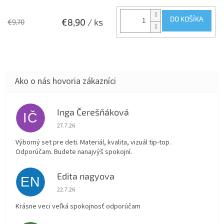
DO KOŠÍKA
€8,90
/ ks
€9,70
Inga Čerešňáková
IČ
Hodnotenie obchodu je 5 z 5 hviezdičiek.
27.7.26
Výborný set pre deti. Materiál, kvalita, vizuál tip-top.
Odporúčam. Budete nanajvýš spokojní.
Edita nagyova
EN
Hodnotenie obchodu je 5 z 5 hviezdičiek.
22.7.26
Krásne veci veľká spokojnosť odporúčam