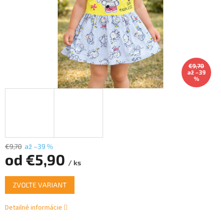
€9,70
až –39
%
€9,70
až –39 %
od
€5,90
/ ks
Jednotková
ZVOĽTE VARIANT
cena:
Detailné informácie