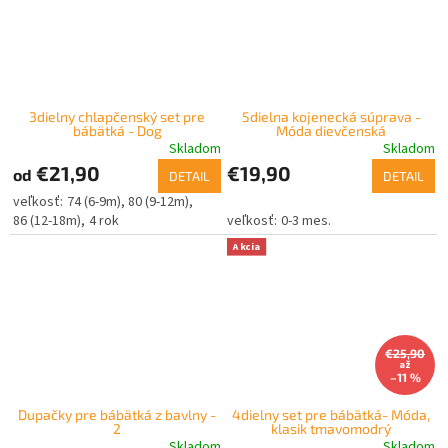
3dielny chlapčenský set pre
5dielna kojenecká súprava -
bábätká - Dog
Móda dievčenská
Skladom
Skladom
€21,90
€19,90
od
DETAIL
DETAIL
74 (6-9m)
80 (9-12m)
86 (12-18m)
4 rok
0-3 mes.
Akcia
€25,90
až
–11 %
Dupačky pre bábätká z bavlny -
4dielny set pre bábätká- Móda,
2
klasik tmavomodrý
Skladom
Skladom