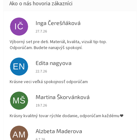
Inga Čerešňáková
IČ
Hodnotenie obchodu je 5 z 5 hviezdičiek.
27.7.26
Výborný set pre deti. Materiál, kvalita, vizuál tip-top.
Odporúčam. Budete nanajvýš spokojní.
Edita nagyova
EN
Hodnotenie obchodu je 5 z 5 hviezdičiek.
22.7.26
Krásne veci veľká spokojnosť odporúčam
Martina Škorvánková
MŠ
Hodnotenie obchodu je 5 z 5 hviezdičiek.
19.7.26
Krásny kvalitný tovar rýchle dodanie, odporúčam každému ❤️
Alzbeta Maderova
AM
Hodnotenie obchodu je 5 z 5 hviezdičiek.
6.7.26