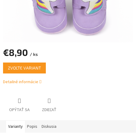
€8,90
/ ks
Jednotková
ZVOĽTE VARIANT
cena:
Detailné informácie
OPÝTAŤ SA
ZDIEĽAŤ
Varianty
Popis
Diskusia