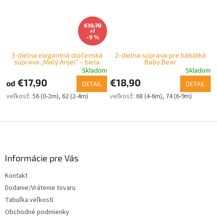
€19,70
až
–9 %
3-dielna elegantná dojčenská
2-dielna súprava pre bábätká
súprava „Malý Anjel“ – biela
Baby Bear
Skladom
Skladom
€17,90
€18,90
od
DETAIL
DETAIL
56 (0-2m)
62 (2-4m)
68 (4-6m)
74 (6-9m)
Z
á
p
ä
Informácie pre Vás
t
Kontakt
i
Dodanie/Vrátenie tovaru
e
Tabuľka veľkostí
Obchodné podmienky