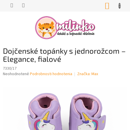
Prejsť
NÁKUP
na
KOŠÍK
obsah
Dojčenské topánky s jednorožcom –
Elegance, fialové
7330/17
Priemerné
Neohodnotené
Podrobnosti hodnotenia
Značka:
Max
hodnotenie
produktu
je
0,0
z
5
hviezdičiek.