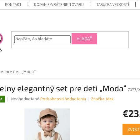
KONTAKT
DODANIE/VRÁTENIE TOVARU
TABUĽKA VEĽKOSTÍ
HĽADAŤ
set pre deti „Moda“
elny elegantný set pre deti „Moda“
7077/2
Priemerné
Neohodnotené
Podrobnosti hodnotenia
Značka:
Max
ka
hodnotenie
produktu
€23
je
0,0
Jednotk
z
ZVOĽT
cena:
5