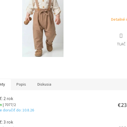
hviezdičiek.
Detailné 
TLAČ
nty
Popis
Diskusia
ť: 2 rok
€23
om
| 7077/2
 doručiť do:
10.8.26
ť: 3 rok