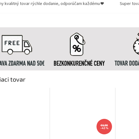
ny kvalitný tovar rýchle dodanie, odporúčam každému ❤️
Super tov
iaci tovar
€6,90
–43 %