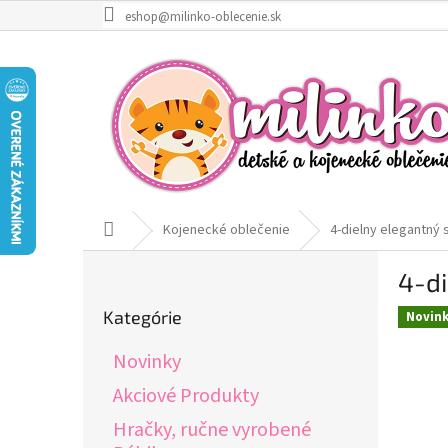
Prejsť
eshop@milinko-oblecenie.sk
na
obsah
Domov
Kojenecké oblečenie
4-dielny elegantný 
B
4-di
o
Preskočiť
č
Kategórie
Novin
kategórie
n
ý
Novinky
p
a
Akciové Produkty
n
Hračky, ručne vyrobené
e