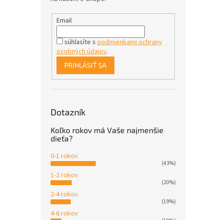
Email
súhlasíte s
podmienkami ochrany
osobných údajov
.
PRIHLÁSIŤ SA
Dotazník
Koľko rokov má Vaše najmenšie
dieťa?
0-1 rokov
(43%)
1-2 rokov
(20%)
2-4 rokov
(19%)
4-6 rokov