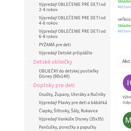
Sklad
Výpredaj! OBLEČENIE PRE DETI od
Môžeme
2-4 rokov
Výpredaj! OBLEČENIE PRE DETI od
veľkos
4-6 rokov
Sklad
Výpredaj! OBLEČENIE PRE DETI od
Môžeme
6-8 rokov
PYŽAMÁ pre deti
Výpredaj! Detské pršiplášte
Detské obliečky
OBLIEČKY do detskej postieľky
Disney (90x140)
Doplnky pre deti
Osušky, Župany, Uteráky a Ručníky
Výbor
Výpredaj! Plavky pre deti a bábätká
Odpo
Čiapky, Šiltovky, Šály, Rukavice
Výpredaj! Vankúše Disney (35x35)
Pančušky, ponožky a papučky