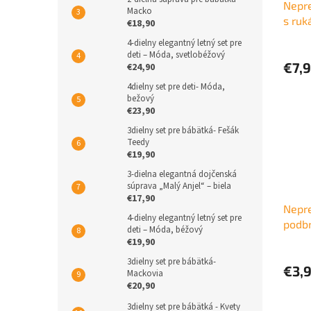
Nepr
Macko
s ruk
€18,90
4-dielny elegantný letný set pre
deti – Móda, svetlobéžový
€7,
€24,90
4dielny set pre deti- Móda,
bežový
€23,90
3dielny set pre bábätká- Fešák
Teedy
€19,90
3-dielna elegantná dojčenská
súprava „Malý Anjel“ – biela
€17,90
Nepr
4-dielny elegantný letný set pre
podbr
deti – Móda, béžový
€19,90
3dielny set pre bábätká-
€3,
Mackovia
€20,90
3dielny set pre bábätká - Kvety