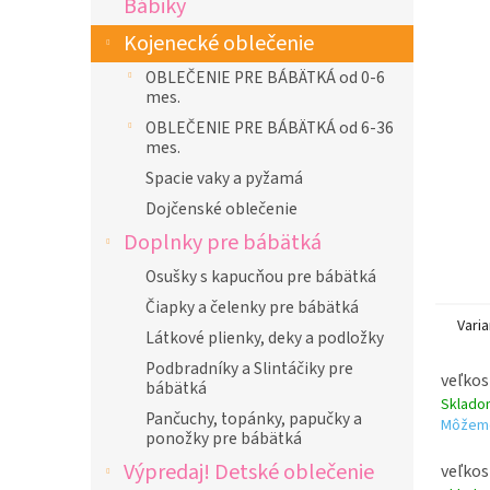
Bábiky
l
Kojenecké oblečenie
OBLEČENIE PRE BÁBÄTKÁ od 0-6
mes.
OBLEČENIE PRE BÁBÄTKÁ od 6-36
mes.
Spacie vaky a pyžamá
Dojčenské oblečenie
Doplnky pre bábätká
Osušky s kapucňou pre bábätká
Čiapky a čelenky pre bábätká
Varia
Látkové plienky, deky a podložky
Podbradníky a Slintáčiky pre
veľkos
bábätká
Sklad
Pančuchy, topánky, papučky a
Môžeme
ponožky pre bábätká
Výpredaj! Detské oblečenie
veľkos