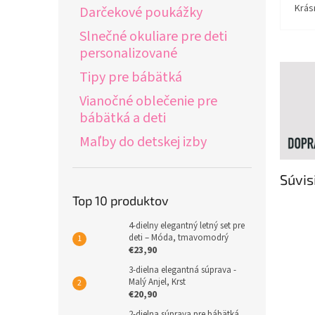
Krás
Darčekové poukážky
Slnečné okuliare pre deti
personalizované
Tipy pre bábätká
Vianočné oblečenie pre
bábätká a deti
Maľby do detskej izby
Súvis
Top 10 produktov
4-dielny elegantný letný set pre
deti – Móda, tmavomodrý
€23,90
3-dielna elegantná súprava -
Malý Anjel, Krst
€20,90
2-dielna súprava pre bábätká