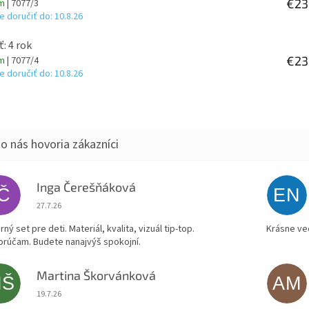
€23
om
| 7077/3
 doručiť do:
10.8.26
ť: 4 rok
€23
om
| 7077/4
 doručiť do:
10.8.26
Inga Čerešňáková
IČ
EN
Hodnotenie obchodu je 5 z 5 hviezdičiek.
27.7.26
ný set pre deti. Materiál, kvalita, vizuál tip-top.
Krásne ve
rúčam. Budete nanajvýš spokojní.
Martina Škorvánková
MŠ
AM
Hodnotenie obchodu je 5 z 5 hviezdičiek.
19.7.26