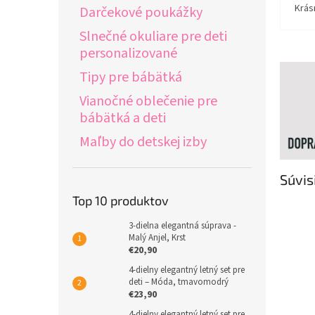
Krás
Darčekové poukážky
Slnečné okuliare pre deti
personalizované
Tipy pre bábätká
Vianočné oblečenie pre
bábätká a deti
Maľby do detskej izby
Súvis
Top 10 produktov
3-dielna elegantná súprava -
Malý Anjel, Krst
€20,90
4-dielny elegantný letný set pre
deti – Móda, tmavomodrý
€23,90
4-dielny elegantný letný set pre