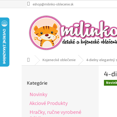
Prejsť
eshop@milinko-oblecenie.sk
na
obsah
Domov
Kojenecké oblečenie
4-dielny elegantný 
B
4-di
o
Preskočiť
č
Kategórie
Novin
kategórie
n
ý
Novinky
p
a
Akciové Produkty
n
Hračky, ručne vyrobené
e