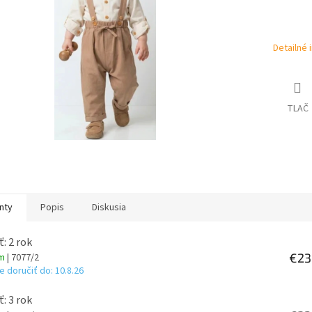
hviezdičiek.
Detailné 
TLAČ
nty
Popis
Diskusia
ť: 2 rok
€23
om
| 7077/2
 doručiť do:
10.8.26
ť: 3 rok