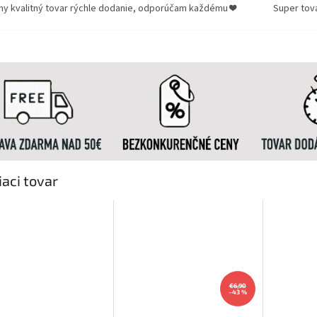
ny kvalitný tovar rýchle dodanie, odporúčam každému ❤️
Super tov
iaci tovar
€6,90
–43 %