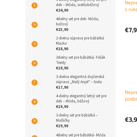
Nepr
deti – Móda, svetlobéžový
s ruk
€24,90
4dielny set pre deti- Móda,
bežový
€7,
€23,90
2-dielna súprava pre bábätká
Macko
€18,90
3dielny set pre bábätká- Fešák
Teedy
€19,90
3-dielna elegantná dojčenská
súprava „Malý Anjel“ – biela
€17,90
Nepr
4-dielny elegantný letný set pre
podbr
deti – Móda, béžový
€19,90
3-dielny set pre bábätká –
€3,
Mašličky
€19,90
4dielny set pre bábätká- Móda