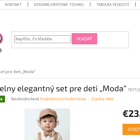
KONTAKT
DODANIE/VRÁTENIE TOVARU
TABUĽKA VEĽKOSTÍ
HĽADAŤ
set pre deti „Moda“
elny elegantný set pre deti „Moda“
7077/2
Priemerné
Neohodnotené
Podrobnosti hodnotenia
Značka:
Max
ka
hodnotenie
produktu
€23
je
0,0
Jednotk
z
ZVOĽT
cena:
5