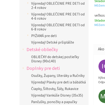
Sklad
Výpredaj! OBLEČENIE PRE DETI od
Môžeme
2-4 rokov
Výpredaj! OBLEČENIE PRE DETI od
veľkos
4-6 rokov
Sklad
Výpredaj! OBLEČENIE PRE DETI od
Môžeme
6-8 rokov
PYŽAMÁ pre deti
Výpredaj! Detské pršiplášte
Detské obliečky
OBLIEČKY do detskej postieľky
Disney (90x140)
Doplnky pre deti
Osušky, Župany, Uteráky a Ručníky
Výbor
Výpredaj! Plavky pre deti a bábätká
Odpo
Čiapky, Šiltovky, Šály, Rukavice
Výpredaj! Vankúše Disney (35x35)
Pančušky, ponožky a papučky