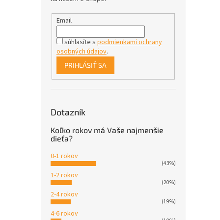
Email
súhlasíte s
podmienkami ochrany
osobných údajov
.
PRIHLÁSIŤ SA
Dotazník
Koľko rokov má Vaše najmenšie
dieťa?
0-1 rokov
(43%)
1-2 rokov
(20%)
2-4 rokov
(19%)
4-6 rokov