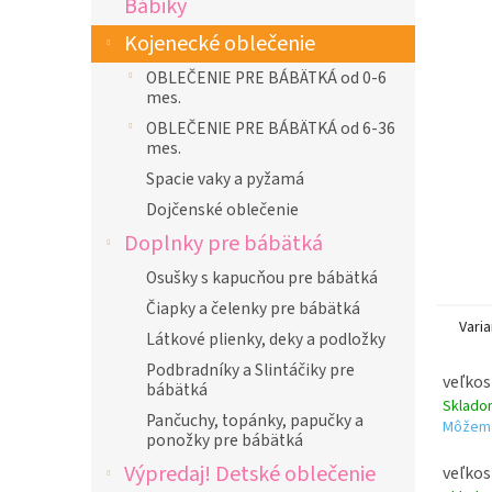
Bábiky
l
Kojenecké oblečenie
OBLEČENIE PRE BÁBÄTKÁ od 0-6
mes.
OBLEČENIE PRE BÁBÄTKÁ od 6-36
mes.
Spacie vaky a pyžamá
Dojčenské oblečenie
Doplnky pre bábätká
Osušky s kapucňou pre bábätká
Čiapky a čelenky pre bábätká
Varia
Látkové plienky, deky a podložky
Podbradníky a Slintáčiky pre
veľkos
bábätká
Sklad
Pančuchy, topánky, papučky a
Môžeme
ponožky pre bábätká
Výpredaj! Detské oblečenie
veľkos