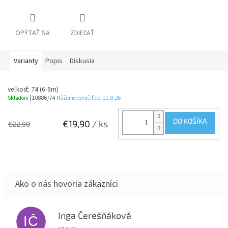
OPÝTAŤ SA
ZDIEĽAŤ
Varianty
Popis
Diskusia
veľkosť: 74 (6-9m)
Skladom
| 10886/74
Môžeme doručiť do:
11.8.26
DO KOŠÍKA
€19,90
/ ks
€22,90
Inga Čerešňáková
IČ
Hodnotenie obchodu je 5 z 5 hviezdičiek.