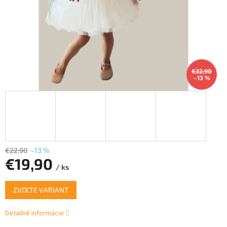
€22,90
–13 %
€22,90
–13 %
€19,90
/ ks
Jednotková
ZVOĽTE VARIANT
cena:
Detailné informácie