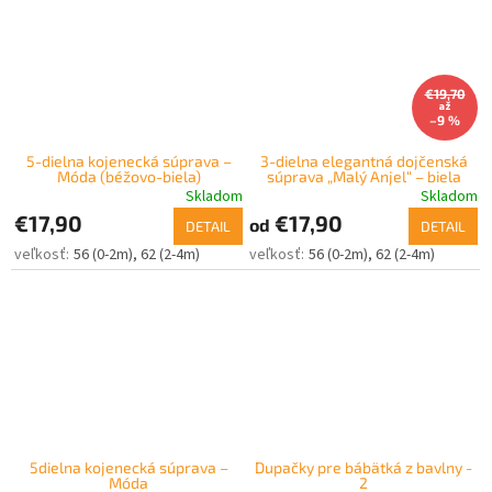
€19,70
až
–9 %
5-dielna kojenecká súprava –
3-dielna elegantná dojčenská
Móda (béžovo-biela)
súprava „Malý Anjel“ – biela
Skladom
Skladom
€17,90
€17,90
od
DETAIL
DETAIL
56 (0-2m)
62 (2-4m)
56 (0-2m)
62 (2-4m)
5dielna kojenecká súprava –
Dupačky pre bábätká z bavlny -
Móda
2