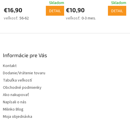
Skladom
Skladom
€16,90
€10,90
DETAIL
DETAIL
56-62
0-3 mes.
Z
á
p
ä
Informácie pre Vás
t
Kontakt
i
Dodanie/Vrátenie tovaru
e
Tabuľka veľkostí
Obchodné podmienky
Ako nakupovať
Napísali o nás
Milinko Blog
Moja objednávka