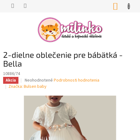
Prejsť
NÁKUP
na
KOŠÍK
obsah
2-dielne oblečenie pre bábätká -
Bella
10886/74
Priemerné
Neohodnotené
Podrobnosti hodnotenia
Akcia
hodnotenie
Značka:
Bulsen baby
produktu
je
0,0
z
5
hviezdičiek.