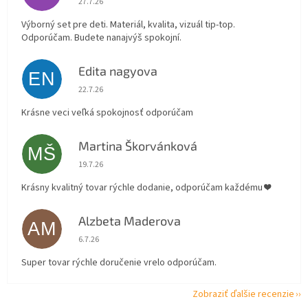
27.7.26
Výborný set pre deti. Materiál, kvalita, vizuál tip-top.
Odporúčam. Budete nanajvýš spokojní.
Edita nagyova
EN
Hodnotenie obchodu je 5 z 5 hviezdičiek.
22.7.26
Krásne veci veľká spokojnosť odporúčam
Martina Škorvánková
MŠ
Hodnotenie obchodu je 5 z 5 hviezdičiek.
19.7.26
Krásny kvalitný tovar rýchle dodanie, odporúčam každému ❤️
Alzbeta Maderova
AM
Hodnotenie obchodu je 5 z 5 hviezdičiek.
6.7.26
Super tovar rýchle doručenie vrelo odporúčam.
Zobraziť ďalšie recenzie