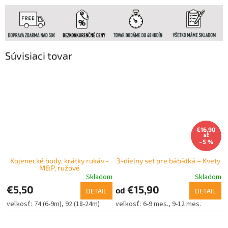
Súvisiaci tovar
€16,90
až
–5 %
Kojenecké body, krátky rukáv -
3-dielny set pre bábätká – Kvety
M&P, ružové
Skladom
Skladom
€5,50
€15,90
od
DETAIL
DETAIL
74 (6-9m)
92 (18-24m)
6-9 mes.
9-12 mes.