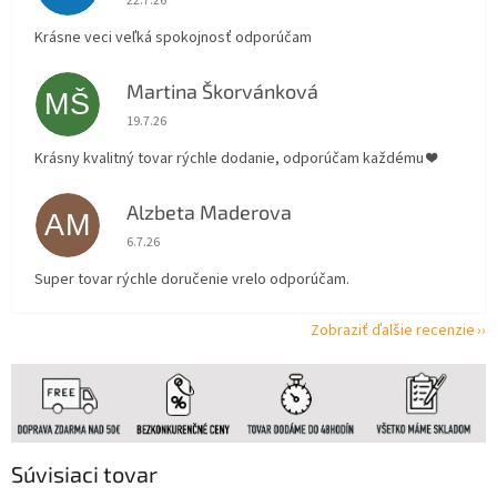
22.7.26
Krásne veci veľká spokojnosť odporúčam
Martina Škorvánková
MŠ
Hodnotenie obchodu je 5 z 5 hviezdičiek.
19.7.26
Krásny kvalitný tovar rýchle dodanie, odporúčam každému ❤️
Alzbeta Maderova
AM
Hodnotenie obchodu je 5 z 5 hviezdičiek.
6.7.26
Super tovar rýchle doručenie vrelo odporúčam.
Zobraziť ďalšie recenzie
Súvisiaci tovar