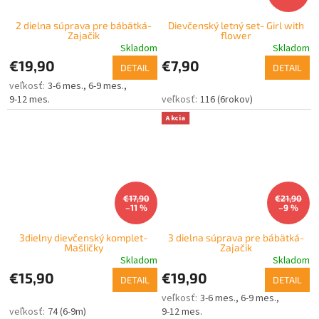
2 dielna súprava pre bábätká-
Dievčenský letný set- Girl with
Zajačik
flower
Skladom
Skladom
€19,90
€7,90
DETAIL
DETAIL
3-6 mes.
6-9 mes.
9-12 mes.
116 (6rokov)
Akcia
€17,90
€21,90
–11 %
–9 %
3dielny dievčenský komplet-
3 dielna súprava pre bábätká-
Mašličky
Zajačik
Skladom
Skladom
€15,90
€19,90
DETAIL
DETAIL
3-6 mes.
6-9 mes.
74 (6-9m)
9-12 mes.