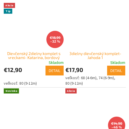
Akcia
Tip
€18,99
–32 %
Dievčenský 2dielny komplet s
3dielny dievčenský komplet-
vreckami- Katarina, bordový
Jahoda 1
Skladom
Skladom
€12,90
€17,90
DETAIL
DETAIL
68 (4-6m)
74 (6-9m)
80 (9-12m)
80 (9-12m)
Novinka
Akcia
€14,90
–46 %