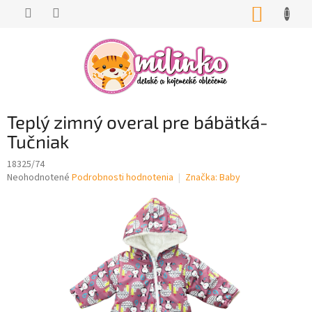
Prejsť
NÁKUP
na
KOŠÍK
obsah
Teplý zimný overal pre bábätká-
Tučniak
18325/74
Priemerné
Neohodnotené
Podrobnosti hodnotenia
Značka:
Baby
hodnotenie
produktu
je
0,0
z
5
hviezdičiek.