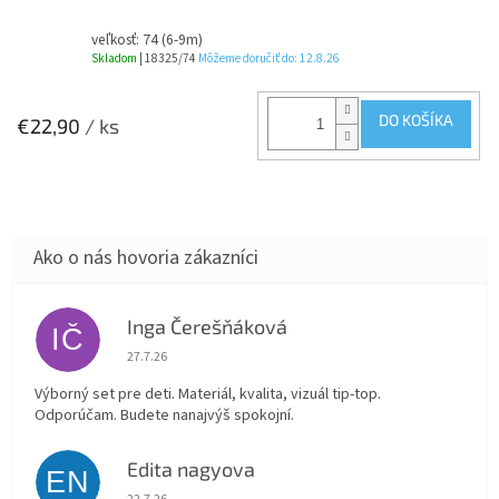
veľkosť: 74 (6-9m)
Skladom
| 18325/74
Môžeme doručiť do:
12.8.26
DO KOŠÍKA
€22,90
/ ks
Inga Čerešňáková
IČ
Hodnotenie obchodu je 5 z 5 hviezdičiek.
27.7.26
Výborný set pre deti. Materiál, kvalita, vizuál tip-top.
Odporúčam. Budete nanajvýš spokojní.
Edita nagyova
EN
Hodnotenie obchodu je 5 z 5 hviezdičiek.