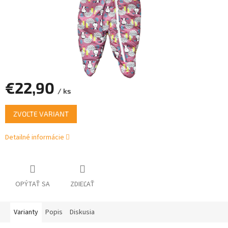
€22,90
/ ks
Jednotková
ZVOĽTE VARIANT
cena:
Detailné informácie
OPÝTAŤ SA
ZDIEĽAŤ
Varianty
Popis
Diskusia