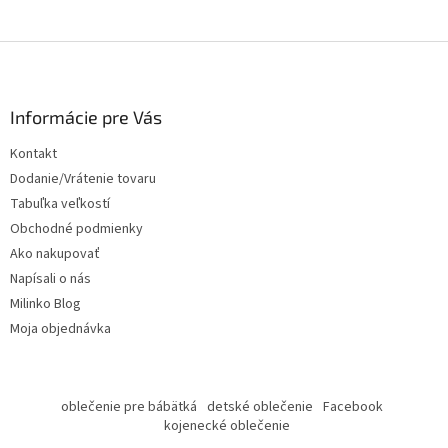
Z
á
p
ä
Informácie pre Vás
t
Kontakt
i
Dodanie/Vrátenie tovaru
e
Tabuľka veľkostí
Obchodné podmienky
Ako nakupovať
Napísali o nás
Milinko Blog
Moja objednávka
oblečenie pre bábätká
detské oblečenie
Facebook
kojenecké oblečenie