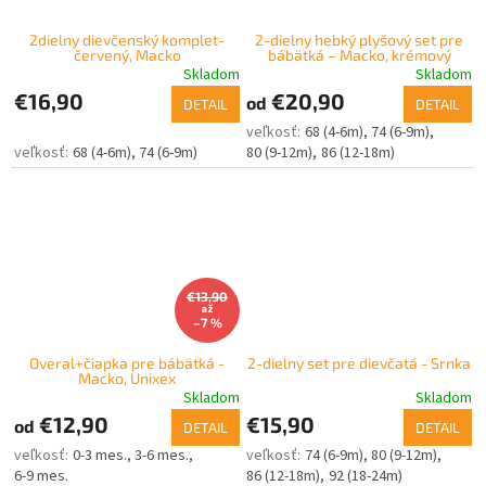
2dielny dievčenský komplet-
2-dielny hebký plyšový set pre
červený, Macko
bábätká – Macko, krémový
Skladom
Skladom
€16,90
€20,90
od
DETAIL
DETAIL
68 (4-6m)
74 (6-9m)
68 (4-6m)
74 (6-9m)
80 (9-12m)
86 (12-18m)
€13,90
až
–7 %
Overal+čiapka pre bábätká -
2-dielny set pre dievčatá - Srnka
Macko, Unixex
Skladom
Skladom
€12,90
€15,90
od
DETAIL
DETAIL
0-3 mes.
3-6 mes.
74 (6-9m)
80 (9-12m)
6-9 mes.
86 (12-18m)
92 (18-24m)