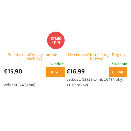
€17,90
–11 %
3dielny dievčenský komplet-
Dievčenské letné šaty - Regina,
Mašličky
béžové
Skladom
Skladom
€15,90
€16,99
DETAIL
DETAIL
92 (18-24m)
104 (4roky)
74 (6-9m)
110 (5rokov)