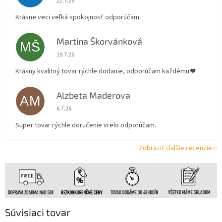
22.7.26
Krásne veci veľká spokojnosť odporúčam
Martina Škorvánková
MŠ
Hodnotenie obchodu je 5 z 5 hviezdičiek.
19.7.26
Krásny kvalitný tovar rýchle dodanie, odporúčam každému ❤️
Alzbeta Maderova
AM
Hodnotenie obchodu je 5 z 5 hviezdičiek.
6.7.26
Super tovar rýchle doručenie vrelo odporúčam.
Zobraziť ďalšie recenzie
Súvisiaci tovar