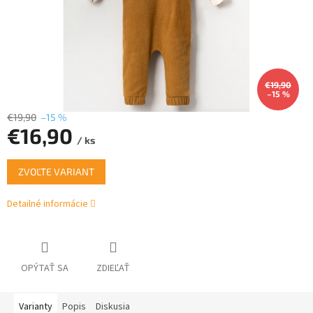
€19,90
–15 %
€19,90
–15 %
€16,90
/ ks
Jednotková
ZVOĽTE VARIANT
cena:
Detailné informácie
OPÝTAŤ SA
ZDIEĽAŤ
Varianty
Popis
Diskusia