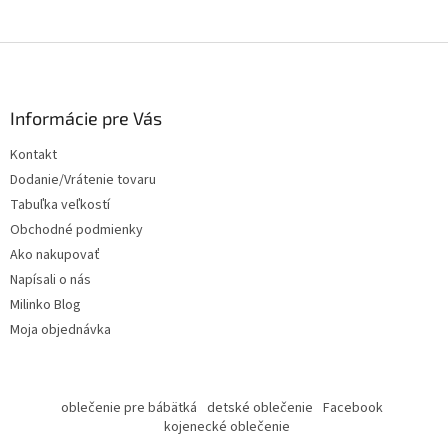
Z
á
p
ä
Informácie pre Vás
t
Kontakt
i
Dodanie/Vrátenie tovaru
e
Tabuľka veľkostí
Obchodné podmienky
Ako nakupovať
Napísali o nás
Milinko Blog
Moja objednávka
oblečenie pre bábätká
detské oblečenie
Facebook
kojenecké oblečenie