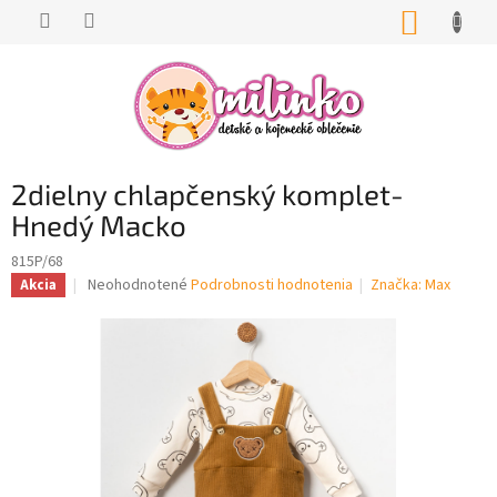
Prejsť
NÁKUP
na
KOŠÍK
obsah
2dielny chlapčenský komplet-
Hnedý Macko
815P/68
Priemerné
Neohodnotené
Podrobnosti hodnotenia
Značka:
Max
Akcia
hodnotenie
produktu
je
0,0
z
5
hviezdičiek.