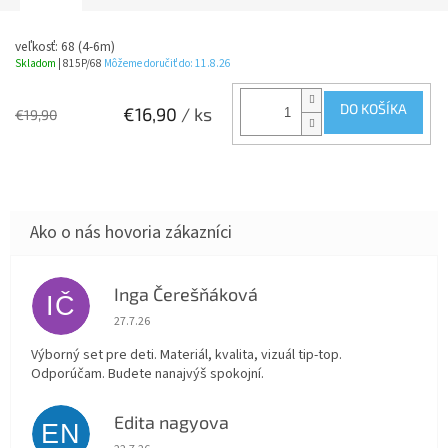
veľkosť: 68 (4-6m)
Skladom
| 815P/68
Môžeme doručiť do:
11.8.26
DO KOŠÍKA
€16,90
/ ks
€19,90
Inga Čerešňáková
IČ
Hodnotenie obchodu je 5 z 5 hviezdičiek.
27.7.26
Výborný set pre deti. Materiál, kvalita, vizuál tip-top.
Odporúčam. Budete nanajvýš spokojní.
Edita nagyova
EN
Hodnotenie obchodu je 5 z 5 hviezdičiek.