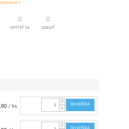
informácie
OPÝTAŤ SA
ZDIEĽAŤ
DO KOŠÍKA
,90
/ ks
DO KOŠÍKA