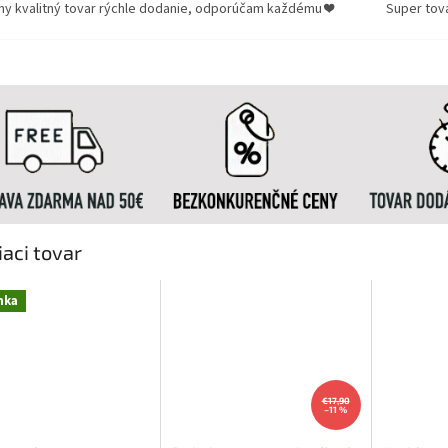
ny kvalitný tovar rýchle dodanie, odporúčam každému ❤️
Super tov
iaci tovar
nka
€17,90
–11 %