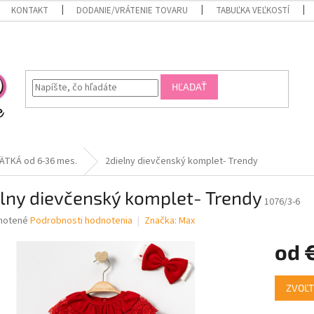
KONTAKT
DODANIE/VRÁTENIE TOVARU
TABUĽKA VEĽKOSTÍ
HĽADAŤ
ÄTKÁ od 6-36 mes.
2dielny dievčenský komplet- Trendy
lny dievčenský komplet- Trendy
1076/3-6
né
notené
Podrobnosti hodnotenia
Značka:
Max
nie
od
u
Jednotk
ZVOĽT
cena:
iek.