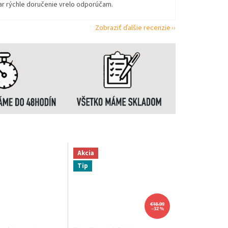
ar rýchle doručenie vrelo odporúčam.
Zobraziť ďalšie recenzie
Akcia
Tip
€18,99
–32 %