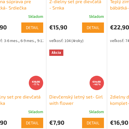
lna súprava pre
2-dielny set pre dievčatá
Teplý zi
ká- Srdiečka
- Srnka
bábätká
Skladom
Skladom
,90
€15,90
€22,9
DETAIL
DETAIL
3-6 mes.
6-9 mes.
9-12 mes.
104 (4roky)
74
Akcia
€16,90
€14,90
–11 %
–46 %
lny set pre dievčatá
Dievčenský letný set- Girl
2dielny 
nka
with flower
komplet-
Skladom
Skladom
,90
€7,90
€16,90
DETAIL
DETAIL