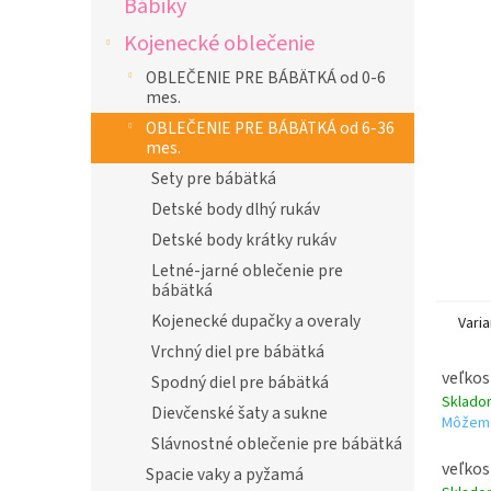
Bábiky
l
Kojenecké oblečenie
OBLEČENIE PRE BÁBÄTKÁ od 0-6
mes.
OBLEČENIE PRE BÁBÄTKÁ od 6-36
mes.
Sety pre bábätká
Detské body dlhý rukáv
Detské body krátky rukáv
Letné-jarné oblečenie pre
bábätká
Kojenecké dupačky a overaly
Varia
Vrchný diel pre bábätká
veľkos
Spodný diel pre bábätká
Sklad
Dievčenské šaty a sukne
Môžeme
Slávnostné oblečenie pre bábätká
veľkos
Spacie vaky a pyžamá