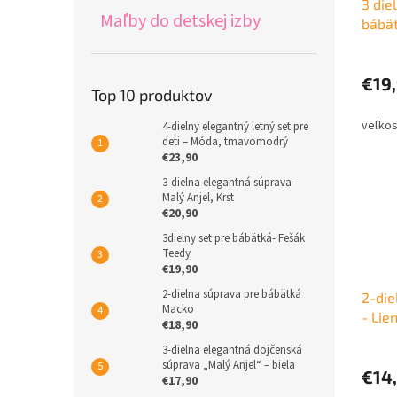
3 die
Maľby do detskej izby
bábät
€19
Top 10 produktov
4-dielny elegantný letný set pre
deti – Móda, tmavomodrý
€23,90
3-dielna elegantná súprava -
Malý Anjel, Krst
€20,90
3dielny set pre bábätká- Fešák
Teedy
€19,90
2-dielna súprava pre bábätká
2-die
Macko
- Lie
€18,90
3-dielna elegantná dojčenská
súprava „Malý Anjel“ – biela
€14
€17,90