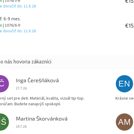
€15
om
| 1076/3-6
 doručiť do:
11.8.26
ť: 6-9 mes.
€15
om
| 1076/6-9
 doručiť do:
11.8.26
Inga Čerešňáková
IČ
EN
Hodnotenie obchodu je 5 z 5 hviezdičiek.
27.7.26
ný set pre deti. Materiál, kvalita, vizuál tip-top.
Krásne ve
rúčam. Budete nanajvýš spokojní.
Martina Škorvánková
MŠ
AM
Hodnotenie obchodu je 5 z 5 hviezdičiek.
19.7.26