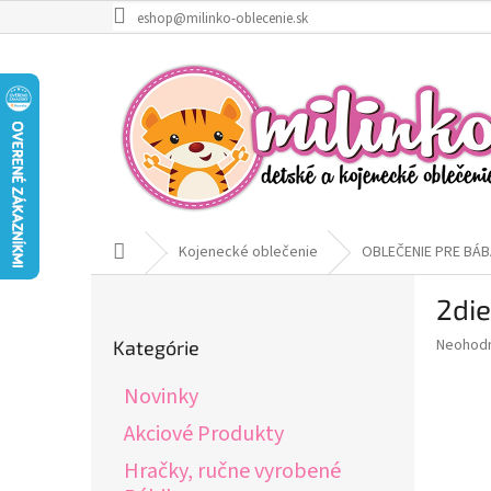
Prejsť
eshop@milinko-oblecenie.sk
na
obsah
Domov
Kojenecké oblečenie
OBLEČENIE PRE BÁB
B
2die
o
Preskočiť
č
Priemer
Neohod
Kategórie
kategórie
n
hodnote
ý
produkt
Novinky
p
je
0,0
a
Akciové Produkty
z
n
Hračky, ručne vyrobené
5
e
hviezdič