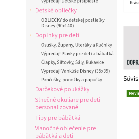
Výpredaj! Detské pršiplášte
Krás
Detské obliečky
OBLIEČKY do detskej postieľky
Disney (90x140)
Doplnky pre deti
Osušky, Župany, Uteráky a Ručníky
Výpredaj! Plavky pre deti a bábätká
Čiapky, Šiltovky, Šály, Rukavice
Výpredaj! Vankúše Disney (35x35)
Súvis
Pančušky, ponožky a papučky
Darčekové poukážky
Novi
Slnečné okuliare pre deti
personalizované
Tipy pre bábätká
Vianočné oblečenie pre
bábätká a deti