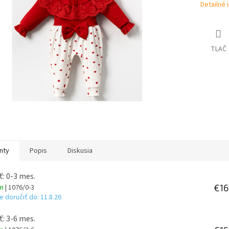
Detailné 
TLAČ
nty
Popis
Diskusia
ť: 0-3 mes.
€16
om
| 1076/0-3
 doručiť do:
11.8.26
ť: 3-6 mes.