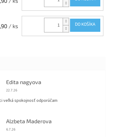
,90
/ ks
DO KOŠÍKA
,90
/ ks
Edita nagyova
Hodnotenie obchodu je 5 z 5 hviezdičiek.
22.7.26
ci veľká spokojnosť odporúčam
Alzbeta Maderova
Hodnotenie obchodu je 5 z 5 hviezdičiek.
6.7.26