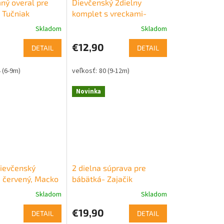
mný overal pre
Dievčenský 2dielny
- Tučniak
komplet s vreckami-
Katarina, bordový
Skladom
Skladom
0
€12,90
DETAIL
DETAIL
 (6-9m)
80 (9-12m)
Novinka
dievčenský
2 dielna súprava pre
 červený, Macko
bábätká- Zajačik
Skladom
Skladom
€19,90
DETAIL
DETAIL