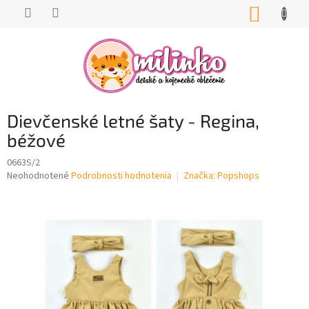
Prejsť
NÁKUP
na
KOŠÍK
obsah
Dievčenské letné šaty - Regina,
béžové
0663S/2
Priemerné
Neohodnotené
Podrobnosti hodnotenia
Značka:
Popshops
hodnotenie
produktu
je
0,0
z
5
hviezdičiek.