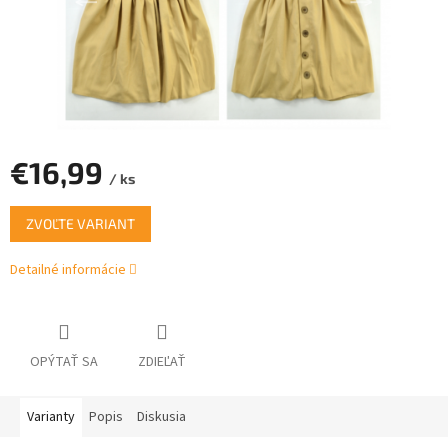
€16,99
/ ks
Jednotková
ZVOĽTE VARIANT
cena:
Detailné informácie
OPÝTAŤ SA
ZDIEĽAŤ
Varianty
Popis
Diskusia