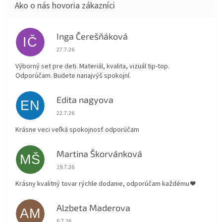
Inga Čerešňáková
IČ
Hodnotenie obchodu je 5 z 5 hviezdičiek.
27.7.26
Výborný set pre deti. Materiál, kvalita, vizuál tip-top.
Odporúčam. Budete nanajvýš spokojní.
Edita nagyova
EN
Hodnotenie obchodu je 5 z 5 hviezdičiek.
22.7.26
Krásne veci veľká spokojnosť odporúčam
Martina Škorvánková
MŠ
Hodnotenie obchodu je 5 z 5 hviezdičiek.
19.7.26
Krásny kvalitný tovar rýchle dodanie, odporúčam každému ❤️
Alzbeta Maderova
AM
Hodnotenie obchodu je 5 z 5 hviezdičiek.
6.7.26