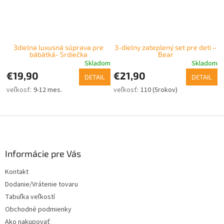
3dielna luxusná súprava pre
3-dielny zateplený set pre deti –
bábätká- Srdiečka
Bear
Skladom
Skladom
€19,90
€21,90
DETAIL
DETAIL
9-12 mes.
110 (5rokov)
Z
á
p
ä
Informácie pre Vás
t
Kontakt
i
Dodanie/Vrátenie tovaru
e
Tabuľka veľkostí
Obchodné podmienky
Ako nakupovať