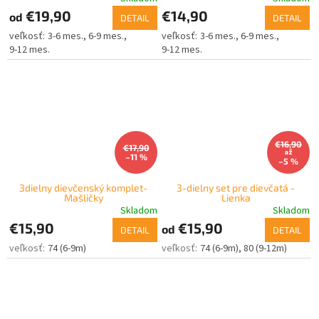
€19,90
€14,90
od
DETAIL
DETAIL
3-6 mes.
6-9 mes.
3-6 mes.
6-9 mes.
9-12 mes.
9-12 mes.
€16,90
€17,90
až
–11 %
–5 %
3dielny dievčenský komplet-
3-dielny set pre dievčatá -
Mašličky
Lienka
Skladom
Skladom
€15,90
€15,90
od
DETAIL
DETAIL
74 (6-9m)
74 (6-9m)
80 (9-12m)