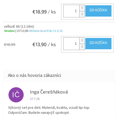
DO KOŠÍKA
€18,99
/ ks
veľkosť: 86 (12-18m)
Skladom
| 19710/86
Môžeme doručiť do:
11.8.26
DO KOŠÍKA
€13,90
/ ks
€18,99
Inga Čerešňáková
IČ
Hodnotenie obchodu je 5 z 5 hviezdičiek.
27.7.26
Výborný set pre deti. Materiál, kvalita, vizuál tip-top.
Odporúčam. Budete nanajvýš spokojní.