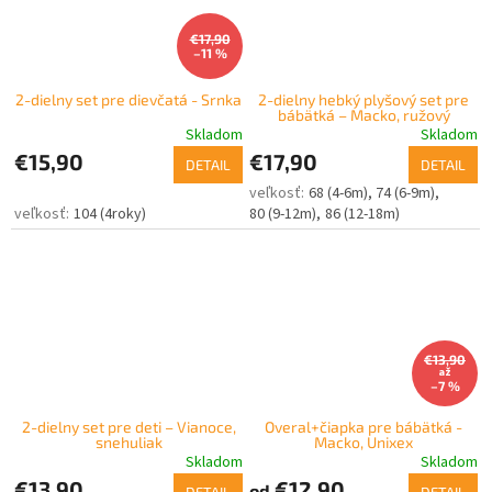
€17,90
–11 %
2-dielny set pre dievčatá - Srnka
2-dielny hebký plyšový set pre
bábätká – Macko, ružový
Skladom
Skladom
€15,90
€17,90
DETAIL
DETAIL
68 (4-6m)
74 (6-9m)
104 (4roky)
80 (9-12m)
86 (12-18m)
€13,90
až
–7 %
2-dielny set pre deti – Vianoce,
Overal+čiapka pre bábätká -
snehuliak
Macko, Unixex
Skladom
Skladom
€13,90
€12,90
od