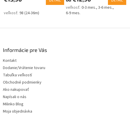
DETAIL
DETAIL
0-3 mes.
3-6 mes.
98 (24-36m)
6-9 mes.
Z
á
p
ä
Informácie pre Vás
t
Kontakt
i
Dodanie/Vrátenie tovaru
e
Tabuľka veľkostí
Obchodné podmienky
Ako nakupovať
Napísali o nás
Milinko Blog
Moja objednávka