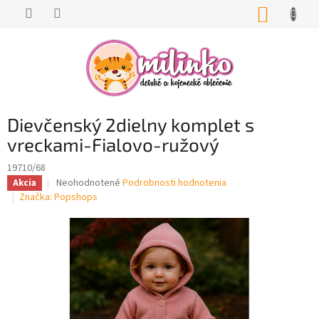
Prejsť
NÁKUP
na
KOŠÍK
obsah
Dievčenský 2dielny komplet s
vreckami-Fialovo-ružový
19710/68
Priemerné
Neohodnotené
Podrobnosti hodnotenia
Akcia
hodnotenie
Značka:
Popshops
produktu
je
0,0
z
5
hviezdičiek.