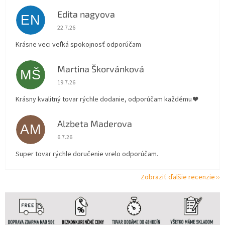
Edita nagyova
EN
Hodnotenie obchodu je 5 z 5 hviezdičiek.
22.7.26
Krásne veci veľká spokojnosť odporúčam
Martina Škorvánková
MŠ
Hodnotenie obchodu je 5 z 5 hviezdičiek.
19.7.26
Krásny kvalitný tovar rýchle dodanie, odporúčam každému ❤️
Alzbeta Maderova
AM
Hodnotenie obchodu je 5 z 5 hviezdičiek.
6.7.26
Super tovar rýchle doručenie vrelo odporúčam.
Zobraziť ďalšie recenzie