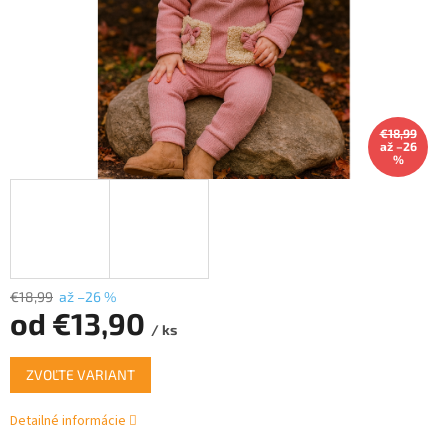
€18,99
až –26
%
€18,99
až –26 %
od
€13,90
/ ks
Jednotková
ZVOĽTE VARIANT
cena:
Detailné informácie