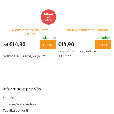
€15,90
až
–6 %
2-dielny set pre dievčatá -
Súprava pre bábätká- Jahoda
Lienka
Skladom
Skladom
€14,90
€14,90
od
DETAIL
DETAIL
3-6 mes.
6-9 mes.
68 (4-6m)
74 (6-9m)
9-12 mes.
Z
á
p
ä
Informácie pre Vás
t
Kontakt
i
Dodanie/Vrátenie tovaru
e
Tabuľka veľkostí