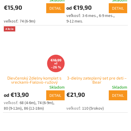
Skladom
Skladom
€15,90
€19,90
od
DETAIL
DETAIL
3-6 mes.
6-9 mes.
74 (6-9m)
9-12 mes.
Akcia
€18,99
až
–26 %
Dievčenský 2dielny komplet s
3-dielny zateplený set pre deti –
vreckami-Fialovo-ružový
Bear
Skladom
Skladom
€13,90
€21,90
od
DETAIL
DETAIL
68 (4-6m)
74 (6-9m)
80 (9-12m)
86 (12-18m)
110 (5rokov)