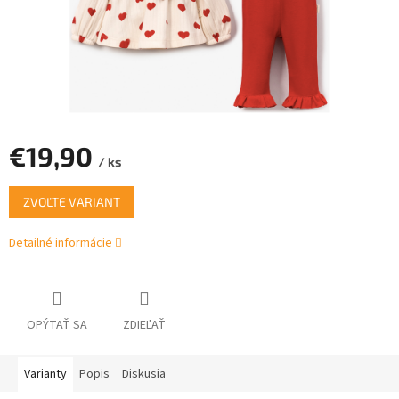
€19,90
/ ks
Jednotková
ZVOĽTE VARIANT
cena:
Detailné informácie
OPÝTAŤ SA
ZDIEĽAŤ
Varianty
Popis
Diskusia