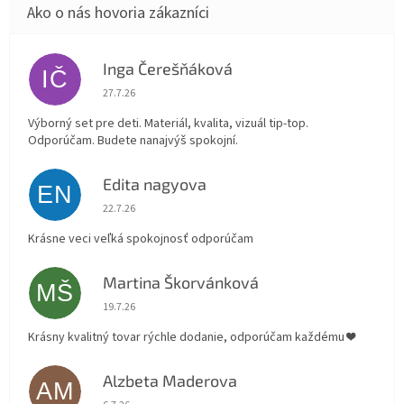
Inga Čerešňáková
IČ
Hodnotenie obchodu je 5 z 5 hviezdičiek.
27.7.26
Výborný set pre deti. Materiál, kvalita, vizuál tip-top.
Odporúčam. Budete nanajvýš spokojní.
Edita nagyova
EN
Hodnotenie obchodu je 5 z 5 hviezdičiek.
22.7.26
Krásne veci veľká spokojnosť odporúčam
Martina Škorvánková
MŠ
Hodnotenie obchodu je 5 z 5 hviezdičiek.
19.7.26
Krásny kvalitný tovar rýchle dodanie, odporúčam každému ❤️
Alzbeta Maderova
AM
Hodnotenie obchodu je 5 z 5 hviezdičiek.