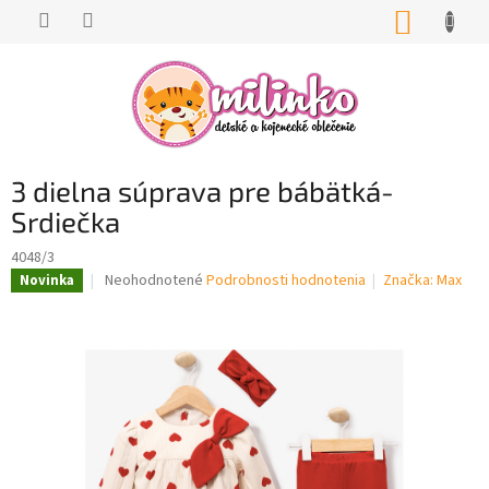
Prejsť
NÁKUP
na
KOŠÍK
obsah
3 dielna súprava pre bábätká-
Srdiečka
4048/3
Priemerné
Neohodnotené
Podrobnosti hodnotenia
Značka:
Max
Novinka
hodnotenie
produktu
je
0,0
z
5
hviezdičiek.