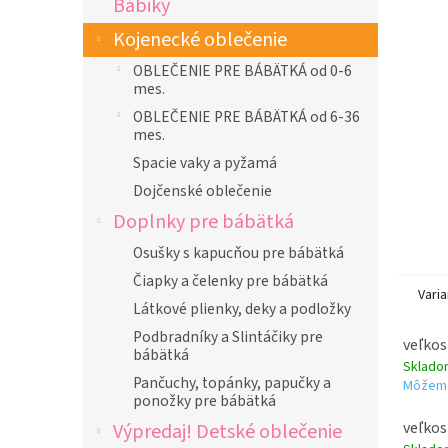
Bábiky
l
Kojenecké oblečenie
OBLEČENIE PRE BÁBÄTKÁ od 0-6
mes.
OBLEČENIE PRE BÁBÄTKÁ od 6-36
mes.
Spacie vaky a pyžamá
Dojčenské oblečenie
Doplnky pre bábätká
Osušky s kapucňou pre bábätká
Čiapky a čelenky pre bábätká
Varia
Látkové plienky, deky a podložky
Podbradníky a Slintáčiky pre
veľkos
bábätká
Sklad
Pančuchy, topánky, papučky a
Môžeme
ponožky pre bábätká
veľkos
Výpredaj! Detské oblečenie