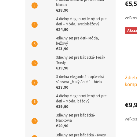
€5,
Macko
€18,90
4-dielny elegantný letný set pre
deti – Móda, svetlobéžový
€24,90
Akci
4dielny set pre deti- Móda,
bežový
€23,90
3dielny set pre bábätká- Fešák
Teedy
€19,90
3-dielna elegantná dojčenská
2diel
súprava „Malý Anjel“ – biela
komp
€17,90
4-dielny elegantný letný set pre
deti – Móda, béžový
€9,
€19,90
3dielny set pre bábätká-
Mackovia
€20,90
3dielny set pre bábätká - Kvety