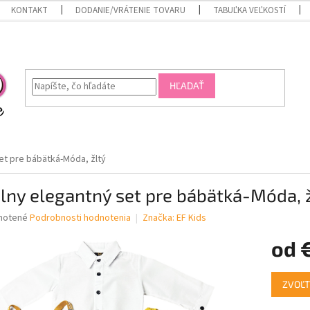
KONTAKT
DODANIE/VRÁTENIE TOVARU
TABUĽKA VEĽKOSTÍ
HĽADAŤ
et pre bábätká-Móda, žltý
lny elegantný set pre bábätká-Móda, 
né
notené
Podrobnosti hodnotenia
Značka:
EF Kids
nie
od
u
Jednotk
ZVOĽT
cena:
iek.