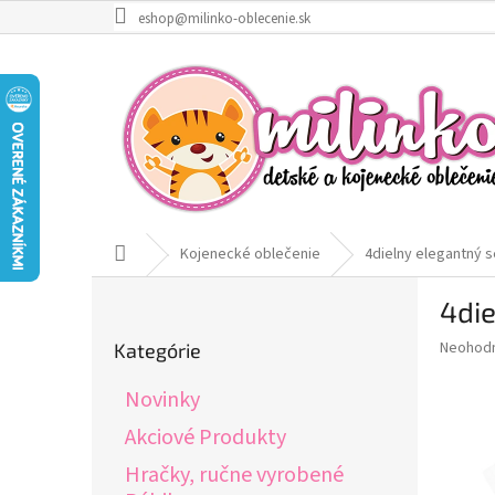
Prejsť
eshop@milinko-oblecenie.sk
na
obsah
Domov
Kojenecké oblečenie
4dielny elegantný s
B
4die
o
Preskočiť
č
Priemer
Neohod
Kategórie
kategórie
n
hodnote
ý
produkt
Novinky
p
je
0,0
a
Akciové Produkty
z
n
Hračky, ručne vyrobené
5
e
hviezdič