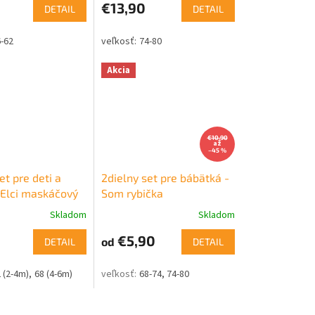
€13,90
DETAIL
DETAIL
-62
74-80
Akcia
€10,90
až
–45 %
et pre deti a
2dielny set pre bábätká -
Elci maskáčový
Som rybička
Skladom
Skladom
€5,90
od
DETAIL
DETAIL
 (2-4m)
68 (4-6m)
68-74
74-80