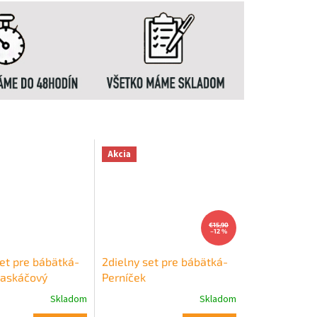
Akcia
€15,90
–12 %
set pre bábätká-
2dielny set pre bábätká-
askáčový
Perníček
Skladom
Skladom