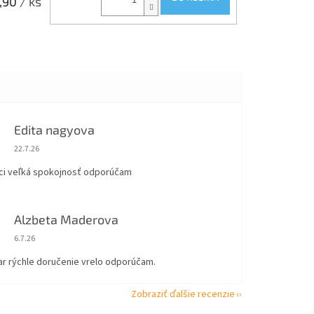
,90
/ ks
Edita nagyova
Hodnotenie obchodu je 5 z 5 hviezdičiek.
22.7.26
ci veľká spokojnosť odporúčam
Alzbeta Maderova
Hodnotenie obchodu je 5 z 5 hviezdičiek.
6.7.26
ar rýchle doručenie vrelo odporúčam.
Zobraziť ďalšie recenzie