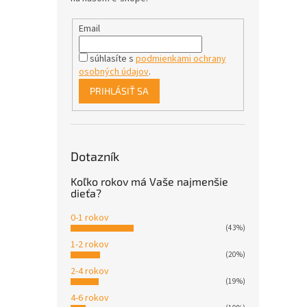
Email
súhlasíte s
podmienkami ochrany
osobných údajov
.
PRIHLÁSIŤ SA
Dotazník
Koľko rokov má Vaše najmenšie
dieťa?
0-1 rokov
(43%)
1-2 rokov
(20%)
2-4 rokov
(19%)
4-6 rokov