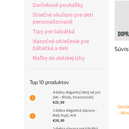
Darčekové poukážky
Slnečné okuliare pre deti
personalizované
Tipy pre bábätká
Vianočné oblečenie pre
bábätká a deti
Súvis
Maľby do detskej izby
Top 10 produktov
4-dielny elegantný letný set pre
deti – Móda, tmavomodrý
€23,90
Detsk
3-dielna elegantná súprava -
- Min
Malý Anjel, Krst
€20,90
2-dielna súprava pre bábätká