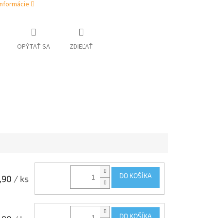
informácie
OPÝTAŤ SA
ZDIEĽAŤ
DO KOŠÍKA
,90
/ ks
DO KOŠÍKA