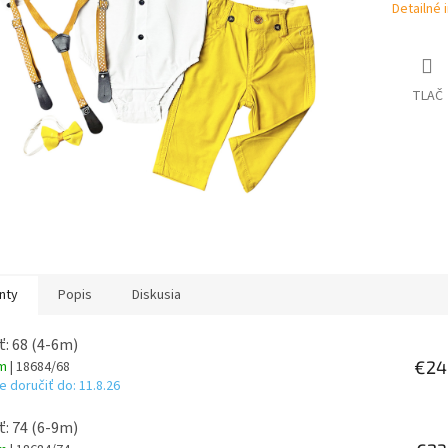
Detailné 
TLAČ
nty
Popis
Diskusia
ť: 68 (4-6m)
€24
om
| 18684/68
 doručiť do:
11.8.26
ť: 74 (6-9m)