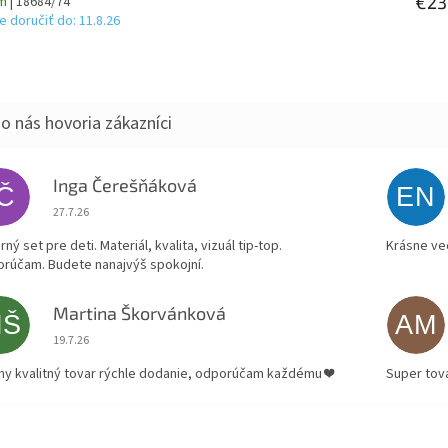
€23
om
| 18684/74
 doručiť do:
11.8.26
Inga Čerešňáková
IČ
EN
Hodnotenie obchodu je 5 z 5 hviezdičiek.
27.7.26
ný set pre deti. Materiál, kvalita, vizuál tip-top.
Krásne ve
rúčam. Budete nanajvýš spokojní.
Martina Škorvánková
MŠ
AM
Hodnotenie obchodu je 5 z 5 hviezdičiek.
19.7.26
ny kvalitný tovar rýchle dodanie, odporúčam každému ❤️
Super tov