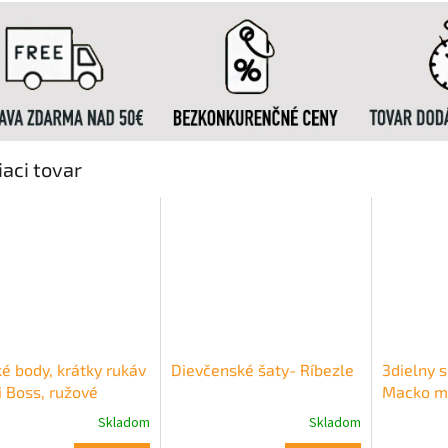
iaci tovar
é body, krátky rukáv
Dievčenské šaty- Ríbezle
3dielny 
i Boss, ružové
Macko m
Skladom
Skladom