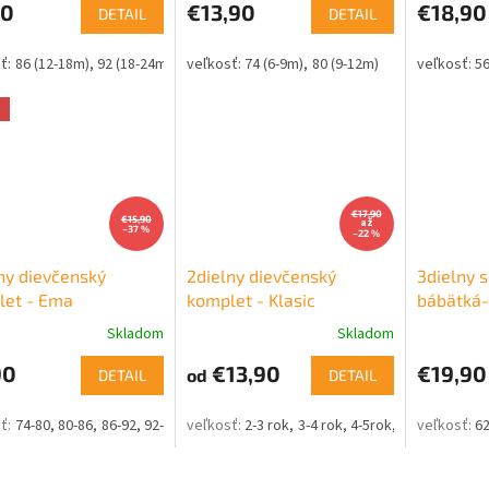
50
€13,90
€18,90
DETAIL
DETAIL
86 (12-18m)
92 (18-24m)
74 (6-9m)
80 (9-12m)
56
a
€17,90
€15,90
až
–37 %
–22 %
ny dievčenský
2dielny dievčenský
3dielny s
let - Ema
komplet - Klasic
bábätká-
Skladom
Skladom
90
€13,90
€19,90
od
DETAIL
DETAIL
74-80
80-86
86-92
92-98
2-3 rok
3-4 rok
4-5rok
5-6 rok
62