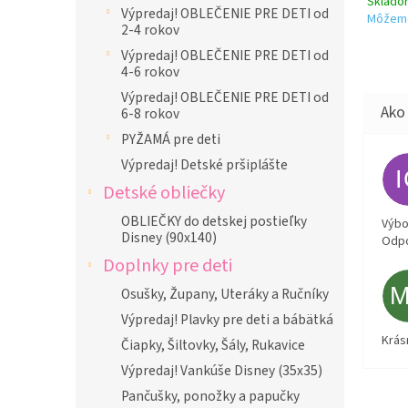
Sklad
Výpredaj! OBLEČENIE PRE DETI od
Môžeme
2-4 rokov
Výpredaj! OBLEČENIE PRE DETI od
4-6 rokov
Výpredaj! OBLEČENIE PRE DETI od
6-8 rokov
PYŽAMÁ pre deti
Výpredaj! Detské pršiplášte
Detské obliečky
OBLIEČKY do detskej postieľky
Výbor
Disney (90x140)
Odpo
Doplnky pre deti
Osušky, Župany, Uteráky a Ručníky
Výpredaj! Plavky pre deti a bábätká
Krás
Čiapky, Šiltovky, Šály, Rukavice
Výpredaj! Vankúše Disney (35x35)
Pančušky, ponožky a papučky