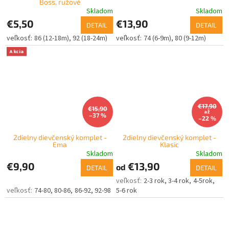
Boss, ružové
Skladom
Skladom
€5,50
€13,90
DETAIL
DETAIL
86 (12-18m)
92 (18-24m)
74 (6-9m)
80 (9-12m)
Akcia
€17,90
€15,90
až
–37 %
–22 %
2dielny dievčenský komplet -
2dielny dievčenský komplet -
Ema
Klasic
Skladom
Skladom
€9,90
€13,90
od
DETAIL
DETAIL
2-3 rok
3-4 rok
4-5rok
74-80
80-86
86-92
92-98
5-6 rok