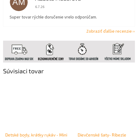
AM
Hodnotenie obchodu je 5 z 5 hviezdičiek.
6.7.26
Super tovar rýchle doručenie vrelo odporúčam.
Zobraziť ďalšie recenzie
Súvisiaci tovar
Detské body, krátky rukáv - Mini
Dievčenské šaty- Ríbezle