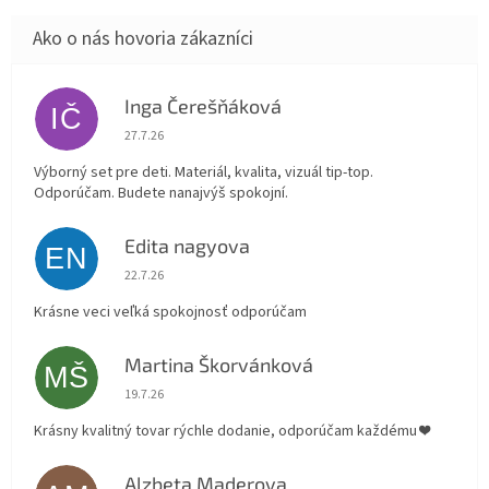
Inga Čerešňáková
IČ
Hodnotenie obchodu je 5 z 5 hviezdičiek.
27.7.26
Výborný set pre deti. Materiál, kvalita, vizuál tip-top.
Odporúčam. Budete nanajvýš spokojní.
Edita nagyova
EN
Hodnotenie obchodu je 5 z 5 hviezdičiek.
22.7.26
Krásne veci veľká spokojnosť odporúčam
Martina Škorvánková
MŠ
Hodnotenie obchodu je 5 z 5 hviezdičiek.
19.7.26
Krásny kvalitný tovar rýchle dodanie, odporúčam každému ❤️
Alzbeta Maderova