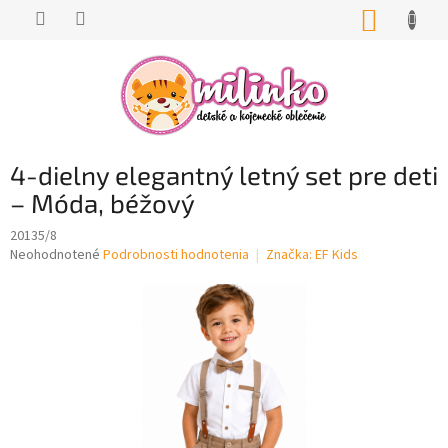
Prejsť
NÁKUP
na
KOŠÍK
obsah
4-dielny elegantný letný set pre deti
– Móda, béžový
20135/8
Priemerné
Neohodnotené
Podrobnosti hodnotenia
Značka:
EF Kids
hodnotenie
produktu
je
0,0
z
5
hviezdičiek.