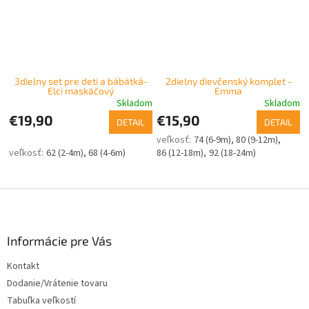
3dielny set pre deti a bábätká-
2dielny dievčenský komplet -
Elci maskáčový
Emma
Skladom
Skladom
€19,90
€15,90
DETAIL
DETAIL
74 (6-9m)
80 (9-12m)
62 (2-4m)
68 (4-6m)
86 (12-18m)
92 (18-24m)
Z
á
p
ä
Informácie pre Vás
t
Kontakt
i
Dodanie/Vrátenie tovaru
e
Tabuľka veľkostí