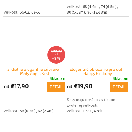
68 (4-6m)
74 (6-9m)
56-62
62-68
80 (9-12m)
86 (12-18m)
€19,70
až
–9 %
3-dielna elegantná súprava -
Elegantné oblečenie pre deti -
Malý Anjel, Krst
Happy Birthday
Skladom
Skladom
€17,90
€19,90
od
od
DETAIL
DETAIL
Sety majú obrázok s číslom
zvolenej veľkosti.
56 (0-2m)
62 (2-4m)
1 rok
4 rok
Z