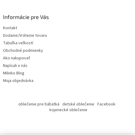
á
p
ä
Informácie pre Vás
t
Kontakt
i
Dodanie/Vrátenie tovaru
e
Tabuľka veľkostí
Obchodné podmienky
Ako nakupovať
Napísali o nás
Milinko Blog
Moja objednávka
oblečenie pre bábätká
detské oblečenie
Facebook
kojenecké oblečenie