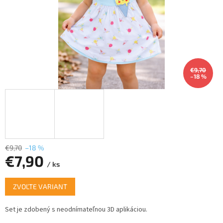
€9,70
–18 %
€9,70
–18 %
€7,90
/ ks
Jednotková
ZVOĽTE VARIANT
cena:
Set je zdobený s neodnímateľnou 3D aplikáciou.