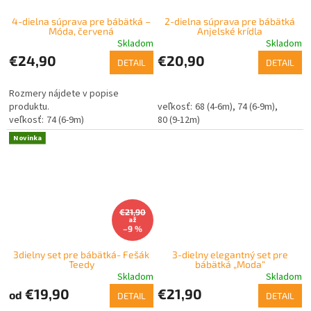
4-dielna súprava pre bábätká –
2-dielna súprava pre bábätká
Móda, červená
Anjelské krídla
Skladom
Skladom
€24,90
€20,90
DETAIL
DETAIL
Rozmery nájdete v popise
produktu.
68 (4-6m)
74 (6-9m)
74 (6-9m)
80 (9-12m)
Novinka
€21,90
až
–9 %
3dielny set pre bábätká- Fešák
3-dielny elegantný set pre
Teedy
bábätká „Moda“
Skladom
Skladom
€19,90
€21,90
od
DETAIL
DETAIL