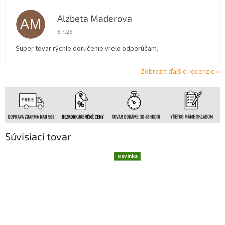
Alzbeta Maderova
AM
Hodnotenie obchodu je 5 z 5 hviezdičiek.
6.7.26
Super tovar rýchle doručenie vrelo odporúčam.
Zobraziť ďalšie recenzie
Súvisiaci tovar
Novinka