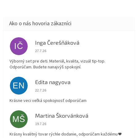
Inga Čerešňáková
IČ
Hodnotenie obchodu je 5 z 5 hviezdičiek.
27.7.26
Výborný set pre deti. Materiál, kvalita, vizuál tip-top.
Odporúčam. Budete nanajvýš spokojní.
Edita nagyova
EN
Hodnotenie obchodu je 5 z 5 hviezdičiek.
22.7.26
Krásne veci veľká spokojnosť odporúčam
Martina Škorvánková
MŠ
Hodnotenie obchodu je 5 z 5 hviezdičiek.
19.7.26
Krásny kvalitný tovar rýchle dodanie, odporúčam každému ❤️