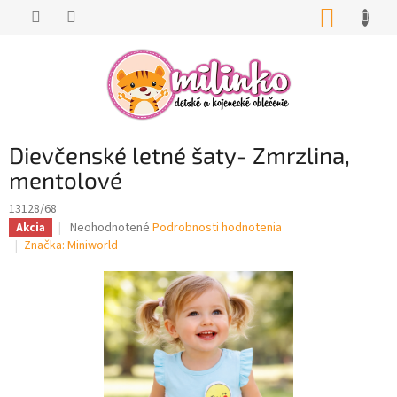
Prejsť
NÁKUP
na
KOŠÍK
obsah
Dievčenské letné šaty- Zmrzlina,
mentolové
13128/68
Priemerné
Neohodnotené
Podrobnosti hodnotenia
Akcia
hodnotenie
Značka:
Miniworld
produktu
je
0,0
z
5
hviezdičiek.