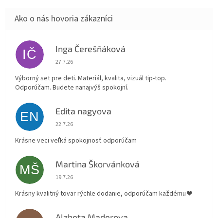
Inga Čerešňáková
IČ
Hodnotenie obchodu je 5 z 5 hviezdičiek.
27.7.26
Výborný set pre deti. Materiál, kvalita, vizuál tip-top.
Odporúčam. Budete nanajvýš spokojní.
Edita nagyova
EN
Hodnotenie obchodu je 5 z 5 hviezdičiek.
22.7.26
Krásne veci veľká spokojnosť odporúčam
Martina Škorvánková
MŠ
Hodnotenie obchodu je 5 z 5 hviezdičiek.
19.7.26
Krásny kvalitný tovar rýchle dodanie, odporúčam každému ❤️
Alzbeta Maderova