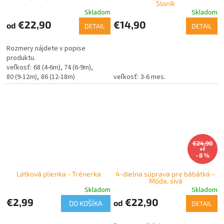
Sloník
Skladom
Skladom
€22,90
€14,90
od
DETAIL
DETAIL
Rozmery nájdete v popise
produktu.
68 (4-6m)
74 (6-9m)
80 (9-12m)
86 (12-18m)
3-6 mes.
€24,90
až
–8 %
Látková plienka - Trénerka
4-dielna súprava pre bábätká –
Móda, sivá
Skladom
Skladom
€2,99
€22,90
od
DO KOŠÍKA
DETAIL