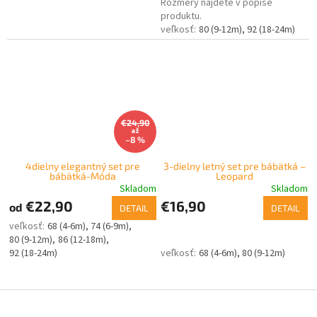
Rozmery nájdete v popise
produktu.
80 (9-12m)
92 (18-24m)
€24,90
až
–8 %
4dielny elegantný set pre
3-dielny letný set pre bábätká –
bábätká-Móda
Leopard
Skladom
Skladom
€22,90
€16,90
od
DETAIL
DETAIL
68 (4-6m)
74 (6-9m)
80 (9-12m)
86 (12-18m)
92 (18-24m)
68 (4-6m)
80 (9-12m)
Z
á