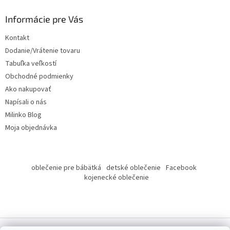
p
ä
Informácie pre Vás
t
Kontakt
i
Dodanie/Vrátenie tovaru
e
Tabuľka veľkostí
Obchodné podmienky
Ako nakupovať
Napísali o nás
Milinko Blog
Moja objednávka
oblečenie pre bábätká
detské oblečenie
Facebook
kojenecké oblečenie