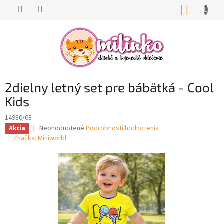
Prejsť
NÁKUP
na
KOŠÍK
obsah
2dielny letný set pre bábätká - Cool
Kids
14980/68
Priemerné
Neohodnotené
Podrobnosti hodnotenia
Akcia
hodnotenie
Značka:
Miniworld
produktu
je
0,0
z
5
hviezdičiek.