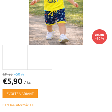
€11,90
–50 %
€11,90
–50 %
€5,90
/ ks
Jednotková
ZVOĽTE VARIANT
cena:
Detailné informácie