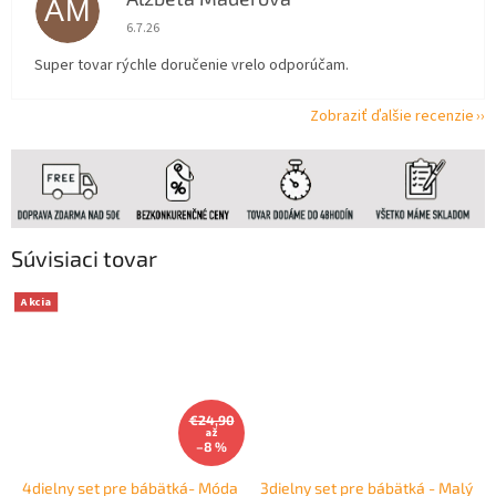
AM
Hodnotenie obchodu je 5 z 5 hviezdičiek.
6.7.26
Super tovar rýchle doručenie vrelo odporúčam.
Zobraziť ďalšie recenzie
Súvisiaci tovar
Akcia
€24,90
až
–8 %
4dielny set pre bábätká- Móda
3dielny set pre bábätká - Malý