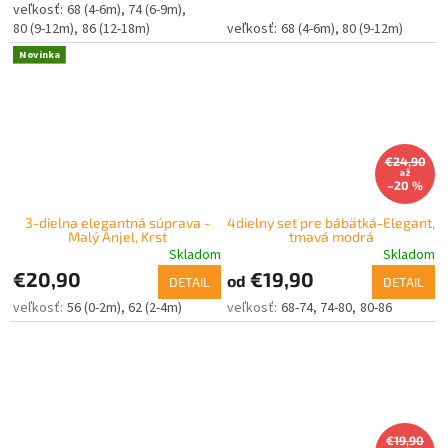
68 (4-6m)
74 (6-9m)
80 (9-12m)
86 (12-18m)
68 (4-6m)
80 (9-12m)
Novinka
€24,90
až
–20 %
3-dielna elegantná súprava -
4dielny set pre bábätká-Elegant,
Malý Anjel, Krst
tmavá modrá
Skladom
Skladom
€20,90
€19,90
od
DETAIL
DETAIL
56 (0-2m)
62 (2-4m)
68-74
74-80
80-86
€19,90