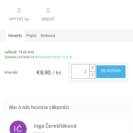
OPÝTAŤ SA
ZDIEĽAŤ
Varianty
Popis
Diskusia
veľkosť: 74 (6-9m)
Skladom
| 16769A/74
Môžeme doručiť do:
11.8.26
DO KOŠÍKA
€8,90
/ ks
€14,90
Inga Čerešňáková
IČ
Hodnotenie obchodu je 5 z 5 hviezdičiek.