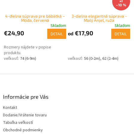
až
–10 %
4-dielna súprava pre bábätká –
3-dielna elegantná súprava -
Móda, červená
Malý Anjel, ruža
Skladom
Skladom
€24,90
€17,90
od
DETAIL
DETAIL
Rozmery nájdete v popise
produktu.
74 (6-9m)
56 (0-2m)
62 (2-4m)
Z
á
p
ä
Informácie pre Vás
t
Kontakt
i
Dodanie/Vrátenie tovaru
e
Tabuľka veľkostí
Obchodné podmienky