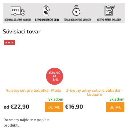
Súvisiaci tovar
Akcia
€24,90
až
–8 %
4dielny set pre bábätká- Móda
3-dielny letný set pre bábätká –
Leopard
Skladom
Skladom
€22,90
€16,90
od
DETAIL
DETAIL
Rozmery nájdete v popise
produktu.