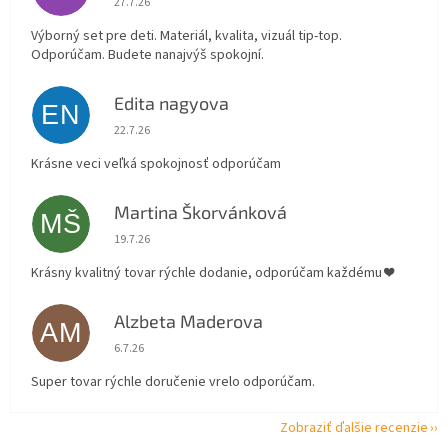
27.7.26
Výborný set pre deti. Materiál, kvalita, vizuál tip-top.
Odporúčam. Budete nanajvýš spokojní.
Edita nagyova
EN
Hodnotenie obchodu je 5 z 5 hviezdičiek.
22.7.26
Krásne veci veľká spokojnosť odporúčam
Martina Škorvánková
MŠ
Hodnotenie obchodu je 5 z 5 hviezdičiek.
19.7.26
Krásny kvalitný tovar rýchle dodanie, odporúčam každému ❤️
Alzbeta Maderova
AM
Hodnotenie obchodu je 5 z 5 hviezdičiek.
6.7.26
Super tovar rýchle doručenie vrelo odporúčam.
Zobraziť ďalšie recenzie