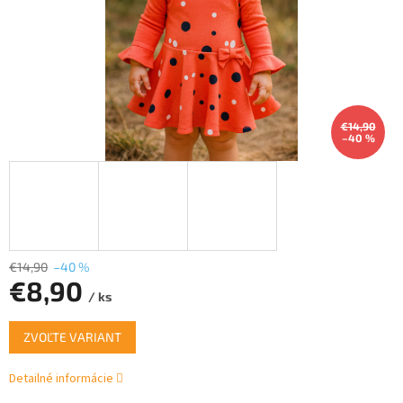
€14,90
–40 %
€14,90
–40 %
€8,90
/ ks
Jednotková
ZVOĽTE VARIANT
cena:
Detailné informácie