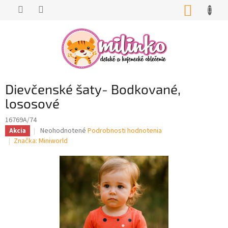
Prejsť
NÁKUP
na
KOŠÍK
obsah
Dievčenské šaty- Bodkované,
lososové
16769A/74
Priemerné
Neohodnotené
Podrobnosti hodnotenia
Akcia
hodnotenie
Značka:
Miniworld
produktu
je
0,0
z
5
hviezdičiek.