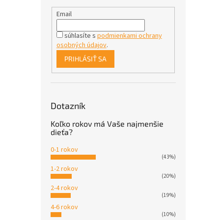
Email
súhlasíte s
podmienkami ochrany
osobných údajov
.
PRIHLÁSIŤ SA
Dotazník
Koľko rokov má Vaše najmenšie
dieťa?
0-1 rokov
(43%)
1-2 rokov
(20%)
2-4 rokov
(19%)
4-6 rokov
(10%)