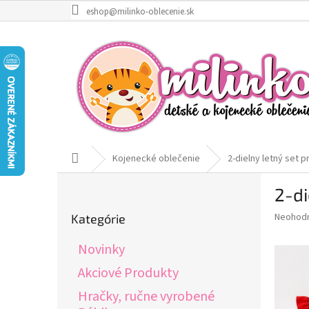
Prejsť
eshop@milinko-oblecenie.sk
na
obsah
Domov
Kojenecké oblečenie
2-dielny letný set 
B
2-di
o
Preskočiť
č
Priemer
Neohod
Kategórie
kategórie
n
hodnote
ý
produkt
Novinky
p
je
0,0
a
Akciové Produkty
z
n
Hračky, ručne vyrobené
5
e
hviezdič