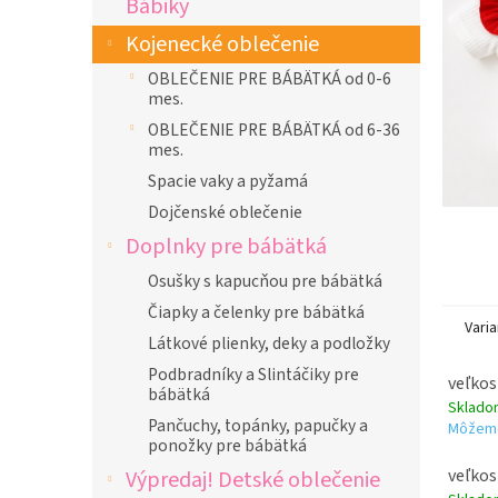
Bábiky
l
Kojenecké oblečenie
OBLEČENIE PRE BÁBÄTKÁ od 0-6
mes.
OBLEČENIE PRE BÁBÄTKÁ od 6-36
mes.
Spacie vaky a pyžamá
Dojčenské oblečenie
Doplnky pre bábätká
Osušky s kapucňou pre bábätká
Čiapky a čelenky pre bábätká
Varia
Látkové plienky, deky a podložky
Podbradníky a Slintáčiky pre
veľkos
bábätká
Sklad
Pančuchy, topánky, papučky a
Môžeme
ponožky pre bábätká
veľkos
Výpredaj! Detské oblečenie