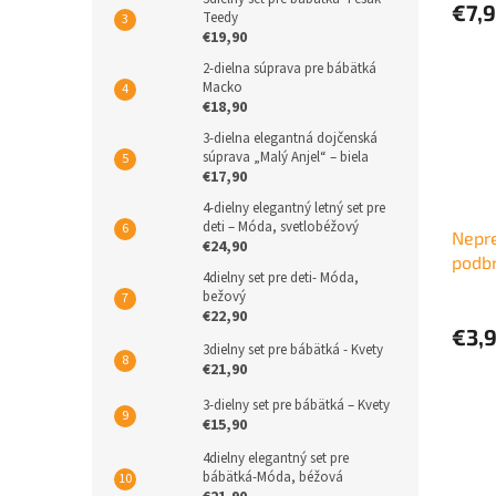
€7,
Teedy
€19,90
2-dielna súprava pre bábätká
Macko
€18,90
3-dielna elegantná dojčenská
súprava „Malý Anjel“ – biela
€17,90
4-dielny elegantný letný set pre
deti – Móda, svetlobéžový
Nepr
€24,90
podbr
4dielny set pre deti- Móda,
bežový
€22,90
€3,
3dielny set pre bábätká - Kvety
€21,90
3-dielny set pre bábätká – Kvety
€15,90
4dielny elegantný set pre
bábätká-Móda, béžová