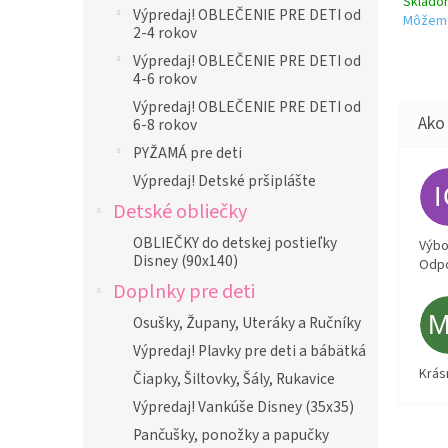
Sklad
Výpredaj! OBLEČENIE PRE DETI od
Môžeme
2-4 rokov
Výpredaj! OBLEČENIE PRE DETI od
4-6 rokov
Výpredaj! OBLEČENIE PRE DETI od
6-8 rokov
PYŽAMÁ pre deti
Výpredaj! Detské pršiplášte
Detské obliečky
OBLIEČKY do detskej postieľky
Výbor
Disney (90x140)
Odpo
Doplnky pre deti
Osušky, Župany, Uteráky a Ručníky
Výpredaj! Plavky pre deti a bábätká
Krás
Čiapky, Šiltovky, Šály, Rukavice
Výpredaj! Vankúše Disney (35x35)
Pančušky, ponožky a papučky