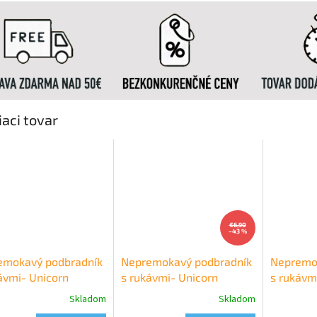
iaci tovar
€6,90
–43 %
emokavý podbradník
Nepremokavý podbradník
Nepremo
ávmi- Unicorn
s rukávmi- Unicorn
s rukávm
Skladom
Skladom