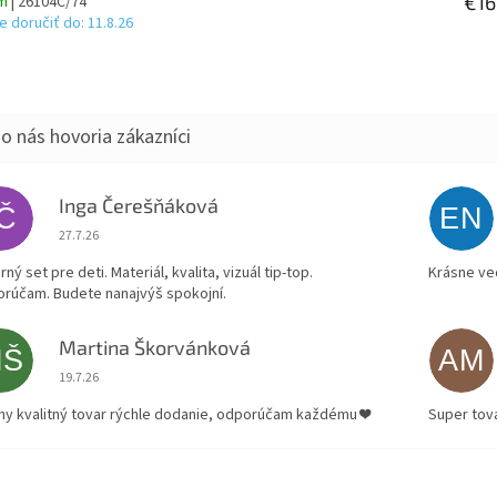
€16
om
| 26104C/74
 doručiť do:
11.8.26
Inga Čerešňáková
IČ
EN
Hodnotenie obchodu je 5 z 5 hviezdičiek.
27.7.26
ný set pre deti. Materiál, kvalita, vizuál tip-top.
Krásne ve
rúčam. Budete nanajvýš spokojní.
Martina Škorvánková
MŠ
AM
Hodnotenie obchodu je 5 z 5 hviezdičiek.
19.7.26
ny kvalitný tovar rýchle dodanie, odporúčam každému ❤️
Super tov