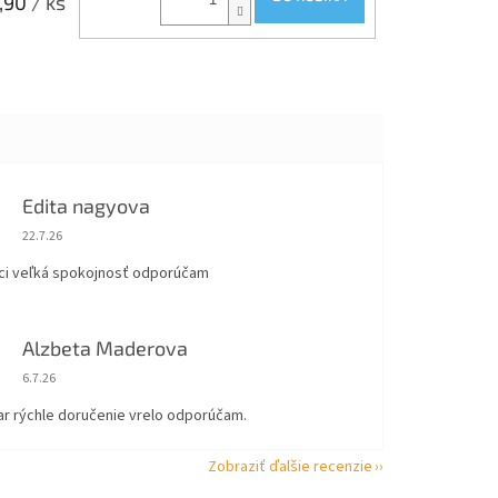
,90
/ ks
Edita nagyova
Hodnotenie obchodu je 5 z 5 hviezdičiek.
22.7.26
ci veľká spokojnosť odporúčam
Alzbeta Maderova
Hodnotenie obchodu je 5 z 5 hviezdičiek.
6.7.26
ar rýchle doručenie vrelo odporúčam.
Zobraziť ďalšie recenzie