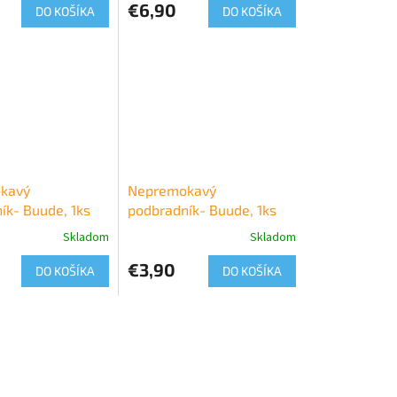
€6,90
DO KOŠÍKA
DO KOŠÍKA
kavý
Nepremokavý
ík- Buude, 1ks
podbradník- Buude, 1ks
Skladom
Skladom
€3,90
DO KOŠÍKA
DO KOŠÍKA