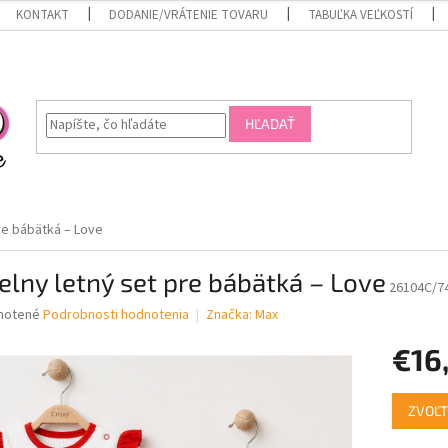
KONTAKT
DODANIE/VRÁTENIE TOVARU
TABUĽKA VEĽKOSTÍ
HĽADAŤ
pre bábätká – Love
elny letný set pre bábätká – Love
26104C/7
né
notené
Podrobnosti hodnotenia
Značka:
Max
nie
€16
u
Jednotk
ZVOĽT
cena:
iek.