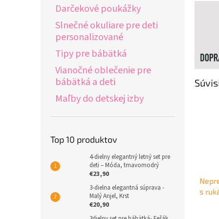
Darčekové poukážky
Slnečné okuliare pre deti
personalizované
Tipy pre bábätká
Vianočné oblečenie pre
bábätká a deti
Súvis
Maľby do detskej izby
Top 10 produktov
4-dielny elegantný letný set pre
deti – Móda, tmavomodrý
€23,90
Nepr
3-dielna elegantná súprava -
s ruk
Malý Anjel, Krst
€20,90
3dielny set pre bábätká- Fešák