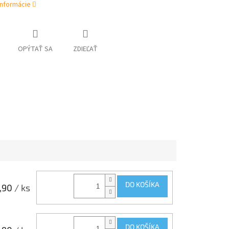
informácie
OPÝTAŤ SA
ZDIEĽAŤ
DO KOŠÍKA
,90
/ ks
DO KOŠÍKA