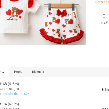
Detailné 
TLAČ
nty
Popis
Diskusia
ť: 68 (4-6m)
€16
om
| 26104C/68
 doručiť do:
11.8.26
ť: 74 (6-9m)