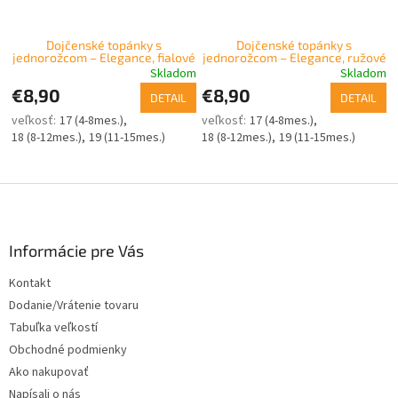
Dojčenské topánky s
Dojčenské topánky s
jednorožcom – Elegance, fialové
jednorožcom – Elegance, ružové
Skladom
Skladom
€8,90
€8,90
DETAIL
DETAIL
17 (4-8mes.)
17 (4-8mes.)
18 (8-12mes.)
19 (11-15mes.)
18 (8-12mes.)
19 (11-15mes.)
Z
á
p
ä
Informácie pre Vás
t
Kontakt
i
Dodanie/Vrátenie tovaru
e
Tabuľka veľkostí
Obchodné podmienky
Ako nakupovať
Napísali o nás