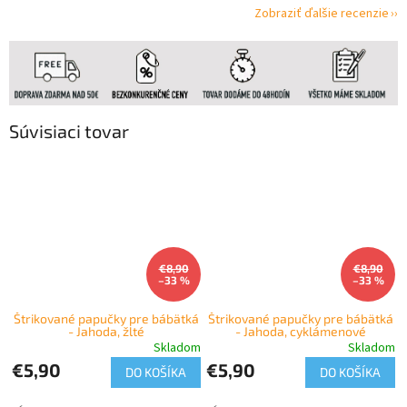
Zobraziť ďalšie recenzie
Súvisiaci tovar
€8,90
€8,90
–33 %
–33 %
Štrikované papučky pre bábätká
Štrikované papučky pre bábätká
- Jahoda, žlté
- Jahoda, cyklámenové
Skladom
Skladom
€5,90
€5,90
DO KOŠÍKA
DO KOŠÍKA