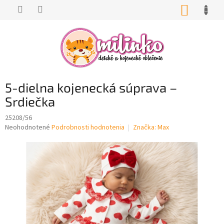
Prejsť
NÁKUP
na
KOŠÍK
obsah
5-dielna kojenecká súprava –
Srdiečka
25208/56
Priemerné
Neohodnotené
Podrobnosti hodnotenia
Značka:
Max
hodnotenie
produktu
je
0,0
z
5
hviezdičiek.