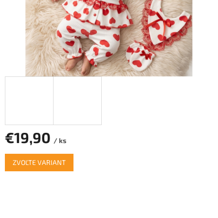
€19,90
/ ks
Jednotková
ZVOĽTE VARIANT
cena: