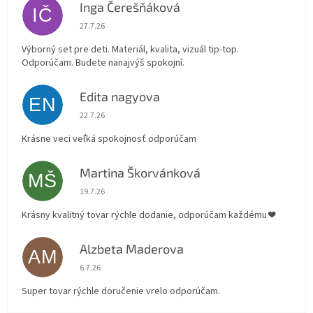
Inga Čerešňáková
IČ
Hodnotenie obchodu je 5 z 5 hviezdičiek.
27.7.26
Výborný set pre deti. Materiál, kvalita, vizuál tip-top.
Odporúčam. Budete nanajvýš spokojní.
Edita nagyova
EN
Hodnotenie obchodu je 5 z 5 hviezdičiek.
22.7.26
Krásne veci veľká spokojnosť odporúčam
Martina Škorvánková
MŠ
Hodnotenie obchodu je 5 z 5 hviezdičiek.
19.7.26
Krásny kvalitný tovar rýchle dodanie, odporúčam každému ❤️
Alzbeta Maderova
AM
Hodnotenie obchodu je 5 z 5 hviezdičiek.
6.7.26
Super tovar rýchle doručenie vrelo odporúčam.