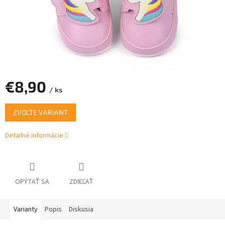
€8,90
/ ks
Jednotková
ZVOĽTE VARIANT
cena:
Detailné informácie
OPÝTAŤ SA
ZDIEĽAŤ
Varianty
Popis
Diskusia