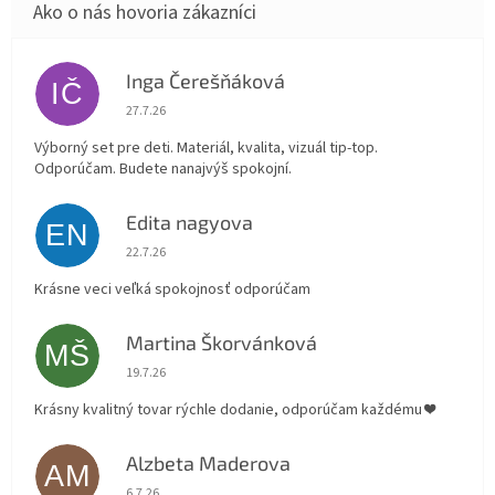
Inga Čerešňáková
IČ
Hodnotenie obchodu je 5 z 5 hviezdičiek.
27.7.26
Výborný set pre deti. Materiál, kvalita, vizuál tip-top.
Odporúčam. Budete nanajvýš spokojní.
Edita nagyova
EN
Hodnotenie obchodu je 5 z 5 hviezdičiek.
22.7.26
Krásne veci veľká spokojnosť odporúčam
Martina Škorvánková
MŠ
Hodnotenie obchodu je 5 z 5 hviezdičiek.
19.7.26
Krásny kvalitný tovar rýchle dodanie, odporúčam každému ❤️
Alzbeta Maderova
AM
Hodnotenie obchodu je 5 z 5 hviezdičiek.
6.7.26