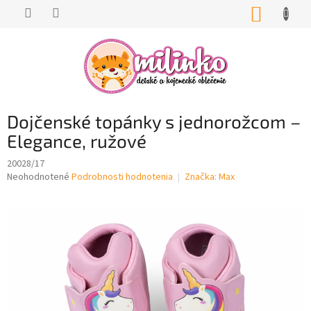
Prejsť
NÁKUP
na
KOŠÍK
obsah
Dojčenské topánky s jednorožcom –
Elegance, ružové
20028/17
Priemerné
Neohodnotené
Podrobnosti hodnotenia
Značka:
Max
hodnotenie
produktu
je
0,0
z
5
hviezdičiek.