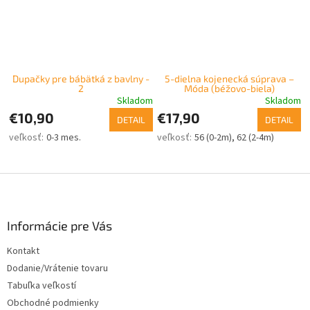
Dupačky pre bábätká z bavlny -
5-dielna kojenecká súprava –
2
Móda (béžovo-biela)
Skladom
Skladom
€10,90
€17,90
DETAIL
DETAIL
0-3 mes.
56 (0-2m)
62 (2-4m)
Z
á
p
ä
Informácie pre Vás
t
Kontakt
i
Dodanie/Vrátenie tovaru
e
Tabuľka veľkostí
Obchodné podmienky