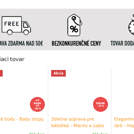
iaci tovar
a
Akcia
od
€5,50
€18,90
až
–31 %
–36 %
é body - Baby stopy,
3dielna súprava pre
Elegantn
bábätká - Macko a zajko
deti - Ha