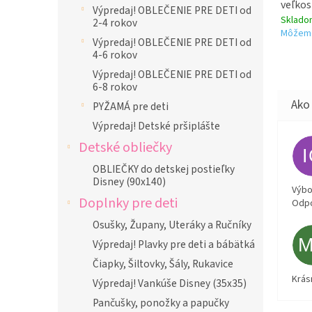
veľkos
Výpredaj! OBLEČENIE PRE DETI od
Sklad
2-4 rokov
Môžeme
Výpredaj! OBLEČENIE PRE DETI od
4-6 rokov
Výpredaj! OBLEČENIE PRE DETI od
6-8 rokov
PYŽAMÁ pre deti
Výpredaj! Detské pršiplášte
Detské obliečky
OBLIEČKY do detskej postieľky
Disney (90x140)
Výbor
Doplnky pre deti
Odpo
Osušky, Župany, Uteráky a Ručníky
Výpredaj! Plavky pre deti a bábätká
Čiapky, Šiltovky, Šály, Rukavice
Krás
Výpredaj! Vankúše Disney (35x35)
Pančušky, ponožky a papučky