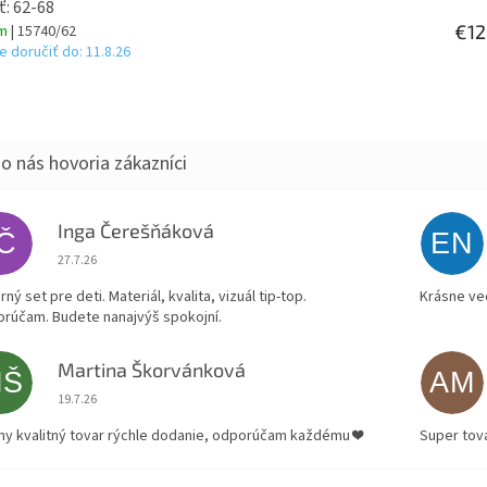
ť: 62-68
€12
om
| 15740/62
 doručiť do:
11.8.26
Inga Čerešňáková
IČ
EN
Hodnotenie obchodu je 5 z 5 hviezdičiek.
27.7.26
ný set pre deti. Materiál, kvalita, vizuál tip-top.
Krásne ve
rúčam. Budete nanajvýš spokojní.
Martina Škorvánková
MŠ
AM
Hodnotenie obchodu je 5 z 5 hviezdičiek.
19.7.26
ny kvalitný tovar rýchle dodanie, odporúčam každému ❤️
Super tov