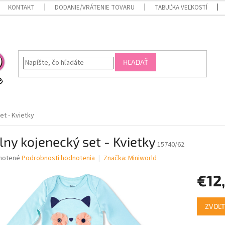
KONTAKT
DODANIE/VRÁTENIE TOVARU
TABUĽKA VEĽKOSTÍ
HĽADAŤ
et - Kvietky
lny kojenecký set - Kvietky
15740/62
né
notené
Podrobnosti hodnotenia
Značka:
Miniworld
nie
€12
u
Jednotk
ZVOĽT
cena:
iek.