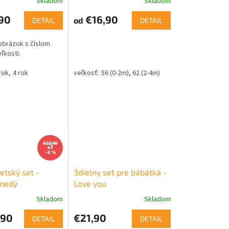
Skladom
Skladom
90
€16,90
od
DETAIL
DETAIL
obrázok s číslom
eľkosti.
rok
4 rok
56 (0-2m)
62 (2-4m)
€22,90
až
–8 %
etský set -
3dielny set pre bábätká -
hnedý
Love you
Skladom
Skladom
,90
€21,90
DETAIL
DETAIL