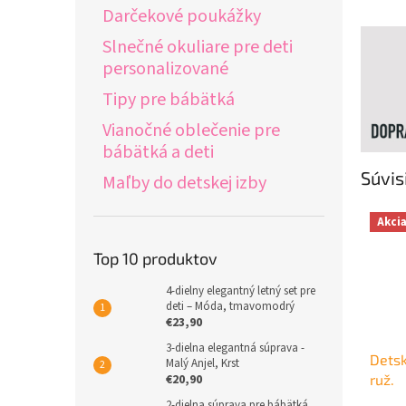
Darčekové poukážky
Slnečné okuliare pre deti
personalizované
Tipy pre bábätká
Vianočné oblečenie pre
bábätká a deti
Súvis
Maľby do detskej izby
Akci
Top 10 produktov
4-dielny elegantný letný set pre
deti – Móda, tmavomodrý
€23,90
3-dielna elegantná súprava -
Detsk
Malý Anjel, Krst
€20,90
ruž.
2-dielna súprava pre bábätká