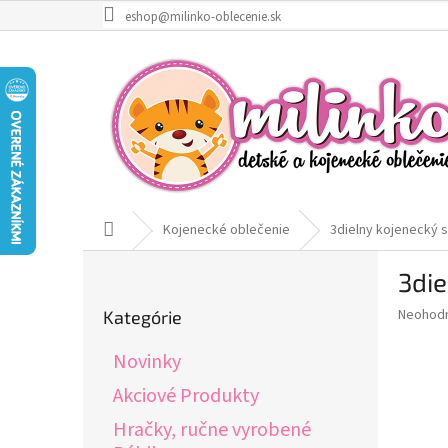
Prejsť
eshop@milinko-oblecenie.sk
na
obsah
Domov
Kojenecké oblečenie
3dielny kojenecký s
B
3die
o
Preskočiť
č
Priemer
Neohod
Kategórie
kategórie
n
hodnote
ý
produkt
Novinky
p
je
0,0
a
Akciové Produkty
z
n
Hračky, ručne vyrobené
5
e
hviezdič