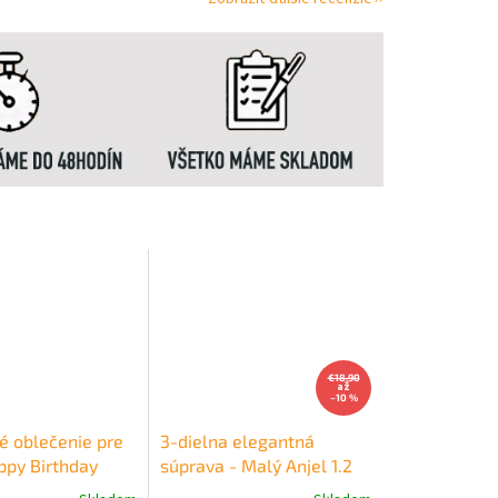
€18,90
až
–10 %
é oblečenie pre
3-dielna elegantná
ppy Birthday
súprava - Malý Anjel 1.2