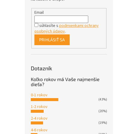
Email
súhlasíte s
podmienkami ochrany
osobných údajov
.
PRIHLÁSIŤ SA
Dotazník
Koľko rokov má Vaše najmenšie
dieťa?
0-1 rokov
(43%)
1-2 rokov
(20%)
2-4 rokov
(19%)
4-6 rokov