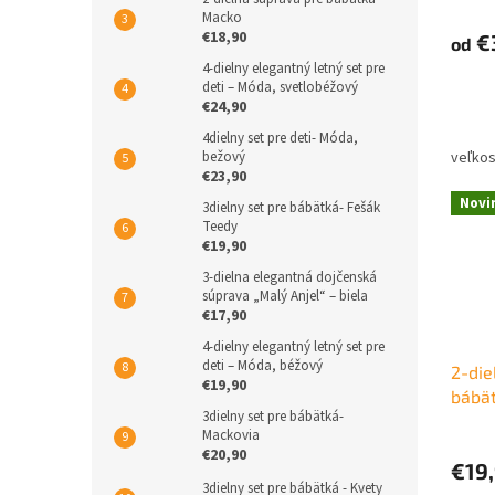
Macko
€18,90
€
od
4-dielny elegantný letný set pre
deti – Móda, svetlobéžový
€24,90
4dielny set pre deti- Móda,
bežový
€23,90
Novi
3dielny set pre bábätká- Fešák
Teedy
€19,90
3-dielna elegantná dojčenská
súprava „Malý Anjel“ – biela
€17,90
4-dielny elegantný letný set pre
deti – Móda, béžový
2-die
€19,90
bábät
3dielny set pre bábätká-
čiapo
Mackovia
€20,90
€19
3dielny set pre bábätká - Kvety