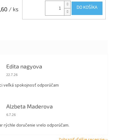
DO KOŠÍKA
,60
/ ks
Edita nagyova
Hodnotenie obchodu je 5 z 5 hviezdičiek.
22.7.26
ci veľká spokojnosť odporúčam
Alzbeta Maderova
Hodnotenie obchodu je 5 z 5 hviezdičiek.
6.7.26
ar rýchle doručenie vrelo odporúčam.
Zobraziť ďalšie recenzie