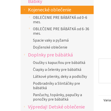
Bábiky
l
Kojenecké oblečenie
OBLEČENIE PRE BÁBÄTKÁ od 0-6
mes.
OBLEČENIE PRE BÁBÄTKÁ od 6-36
mes.
Spacie vaky a pyžamá
Dojčenské oblečenie
Doplnky pre bábätká
Osušky s kapucňou pre bábätká
Čiapky a čelenky pre bábätká
Látkové plienky, deky a podložky
Podbradníky a Slintáčiky pre
bábätká
Pančuchy, topánky, papučky a
ponožky pre bábätká
Varia
Výpredaj! Detské oblečenie