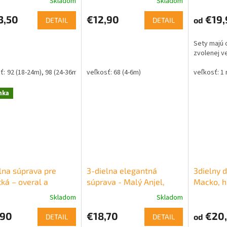
Skladom
Skladom
3,50
€12,90
€19,
od
DETAIL
DETAIL
Sety majú 
zvolenej v
92 (18-24m)
98 (24-36m)
68 (4-6m)
1 
nka
lna súprava pre
3-dielna elegantná
3dielny d
ká – overal a
súprava - Malý Anjel,
Macko, 
čka
biela
Skladom
Skladom
,90
€18,70
€20
od
DETAIL
DETAIL