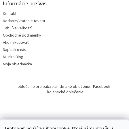
ä
Informácie pre Vás
t
Kontakt
i
Dodanie/Vrátenie tovaru
e
Tabuľka veľkostí
Obchodné podmienky
Ako nakupovať
Napísali o nás
Milinko Blog
Moja objednávka
oblečenie pre bábätká
detské oblečenie
Facebook
kojenecké oblečenie
Tento web používa súbory cookie, ktoré nám umožňujú