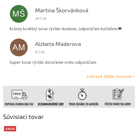
Martina Škorvánková
MŠ
Hodnotenie obchodu je 5 z 5 hviezdičiek.
19.7.26
Krásny kvalitný tovar rýchle dodanie, odporúčam každému ❤️
Alzbeta Maderova
AM
Hodnotenie obchodu je 5 z 5 hviezdičiek.
6.7.26
Super tovar rýchle doručenie vrelo odporúčam.
Zobraziť ďalšie recenzie
Súvisiaci tovar
Akcia