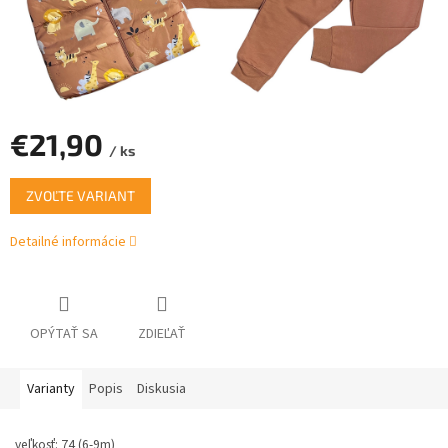
€21,90
/ ks
Jednotková
ZVOĽTE VARIANT
cena:
Detailné informácie
OPÝTAŤ SA
ZDIEĽAŤ
Varianty
Popis
Diskusia
veľkosť: 74 (6-9m)