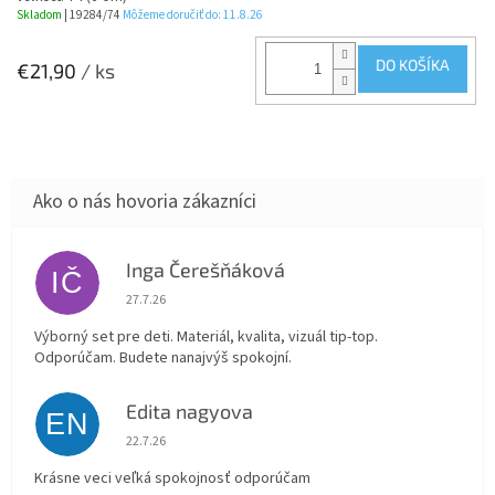
Skladom
| 19284/74
Môžeme doručiť do:
11.8.26
DO KOŠÍKA
€21,90
/ ks
Inga Čerešňáková
IČ
Hodnotenie obchodu je 5 z 5 hviezdičiek.
27.7.26
Výborný set pre deti. Materiál, kvalita, vizuál tip-top.
Odporúčam. Budete nanajvýš spokojní.
Edita nagyova
EN
Hodnotenie obchodu je 5 z 5 hviezdičiek.
22.7.26
Krásne veci veľká spokojnosť odporúčam