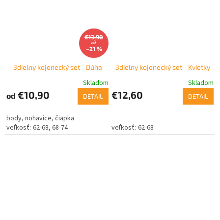
€13,90
až
–21 %
3dielny kojenecký set - Dúha
3dielny kojenecký set - Kvietky
Skladom
Skladom
€10,90
€12,60
od
DETAIL
DETAIL
body, nohavice, čiapka
62-68
68-74
62-68