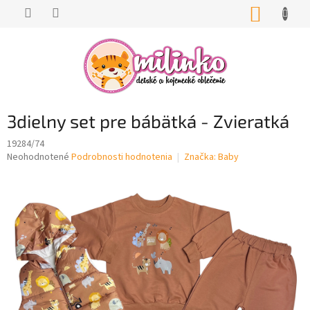
Prejsť
NÁKUP
na
KOŠÍK
obsah
3dielny set pre bábätká - Zvieratká
19284/74
Priemerné
Neohodnotené
Podrobnosti hodnotenia
Značka:
Baby
hodnotenie
produktu
je
0,0
z
5
hviezdičiek.