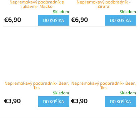
Nepremokavý podbradník s
Nepremokavý podbradník -
rukávmi- Macko
Žirafa
Skladom
Skladom
€6,90
€6,90
DO KOŠÍKA
DO KOŠÍKA
Nepremokavý podbradník- Bear,
Nepremokavý podbradník- Bear,
1ks
1ks
Skladom
Skladom
€3,90
€3,90
DO KOŠÍKA
DO KOŠÍKA
Z
á
p