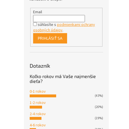
Email
súhlasíte s
podmienkami ochrany
osobných údajov
.
PRIHLÁSIŤ SA
Dotazník
Koľko rokov má Vaše najmenšie
dieťa?
0-1 rokov
(43%)
1-2 rokov
(20%)
2-4 rokov
(19%)
4-6 rokov