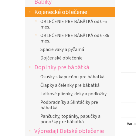
Bábiky
l
Kojenecké oblečenie
OBLEČENIE PRE BÁBÄTKÁ od 0-6
mes.
OBLEČENIE PRE BÁBÄTKÁ od 6-36
mes.
Spacie vaky a pyžamá
Dojčenské oblečenie
Doplnky pre bábätká
Osušky s kapucňou pre bábätká
Čiapky a čelenky pre bábätká
Látkové plienky, deky a podložky
Podbradníky a Slintáčiky pre
bábätká
Pančuchy, topánky, papučky a
ponožky pre bábätká
Varia
Výpredaj! Detské oblečenie