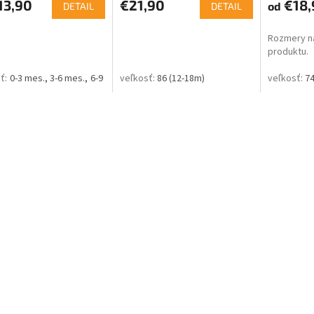
13,90
€21,90
€18,
od
DETAIL
DETAIL
Rozmery ná
produktu.
0-3 mes.
3-6 mes.
6-9 mes.
86 (12-18m)
74