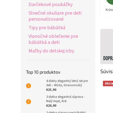
Darčekové poukážky
Krás
Slnečné okuliare pre deti
personalizované
Tipy pre bábätká
Vianočné oblečenie pre
bábätká a deti
Maľby do detskej izby
Súvis
Top 10 produktov
4-dielny elegantný letný set pre
Akci
deti – Móda, tmavomodrý
€23,90
3-dielna elegantná súprava -
Malý Anjel, Krst
€20,90
2-dielna súprava pre bábätká