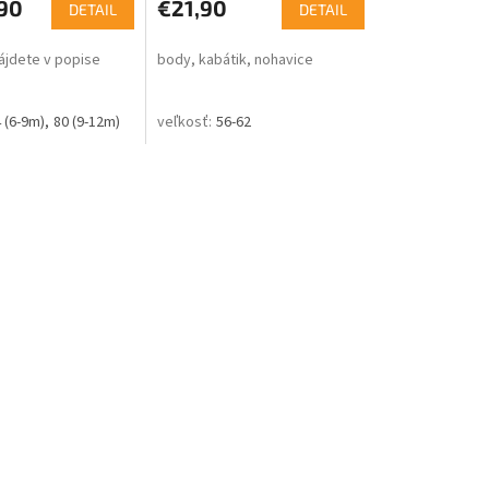
90
€21,90
DETAIL
DETAIL
jdete v popise
body, kabátik, nohavice
 (6-9m)
80 (9-12m)
56-62