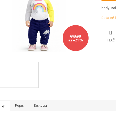
hviezdičiek.
body, noh
Detailné 
€13,90
až –21 %
TLAČ
nty
Popis
Diskusia