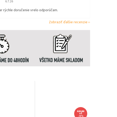
6.7.26
ar rýchle doručenie vrelo odporúčam.
Zobraziť ďalšie recenzie
€21,90
až
–9 %