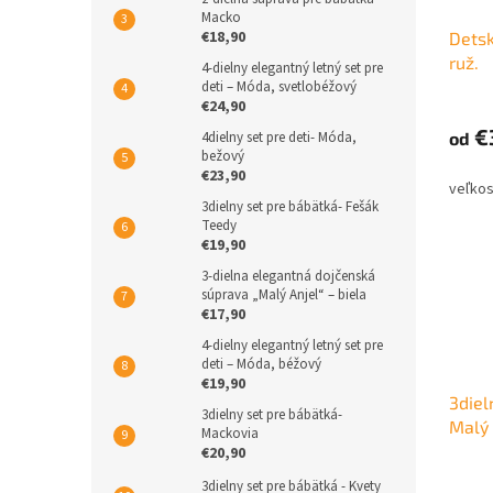
Macko
€18,90
Detsk
ruž.
4-dielny elegantný letný set pre
deti – Móda, svetlobéžový
€24,90
€
4dielny set pre deti- Móda,
od
bežový
€23,90
3dielny set pre bábätká- Fešák
Teedy
€19,90
3-dielna elegantná dojčenská
súprava „Malý Anjel“ – biela
€17,90
4-dielny elegantný letný set pre
deti – Móda, béžový
€19,90
3diel
3dielny set pre bábätká-
Malý 
Mackovia
€20,90
3dielny set pre bábätká - Kvety