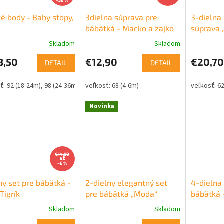
–36 %
é body - Baby stopy,
3dielna súprava pre
3-dielna
bábätká - Macko a zajko
súprava 
svetlo b
Skladom
Skladom
3,50
€12,90
€20,70
DETAIL
DETAIL
92 (18-24m)
98 (24-36m)
68 (4-6m)
62
Novinka
€14,90
až
–6 %
ny set pre bábätká -
2-dielny elegantný set
4-dielna
Tigrík
pre bábätká „Moda“
bábätká 
Skladom
Skladom