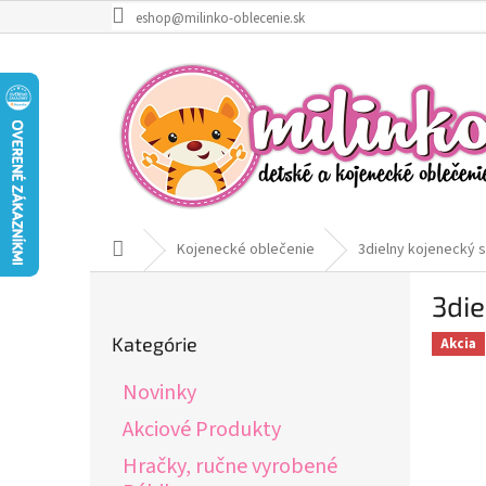
Prejsť
eshop@milinko-oblecenie.sk
na
obsah
Domov
Kojenecké oblečenie
3dielny kojenecký s
B
3die
o
Preskočiť
č
Kategórie
Akcia
kategórie
n
ý
Novinky
p
a
Akciové Produkty
n
Hračky, ručne vyrobené
e