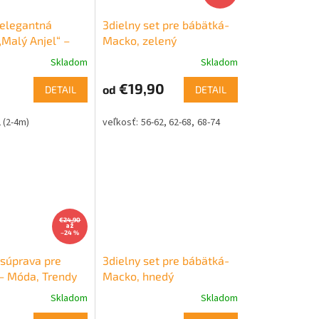
 elegantná
3dielny set pre bábätká-
„Malý Anjel“ –
Macko, zelený
éžová
Skladom
Skladom
€19,90
od
DETAIL
DETAIL
 (2-4m)
56-62
62-68
68-74
€24,90
až
–24 %
 súprava pre
3dielny set pre bábätká-
– Móda, Trendy
Macko, hnedý
Skladom
Skladom