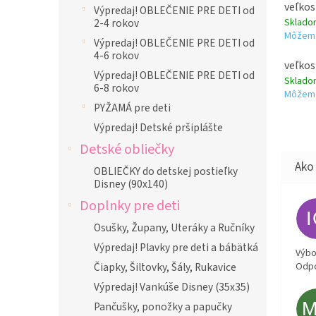
veľkos
Výpredaj! OBLEČENIE PRE DETI od
Sklad
2-4 rokov
Môžeme
Výpredaj! OBLEČENIE PRE DETI od
4-6 rokov
veľkos
Výpredaj! OBLEČENIE PRE DETI od
Sklad
6-8 rokov
Môžeme
PYŽAMÁ pre deti
Výpredaj! Detské pršiplášte
Detské obliečky
OBLIEČKY do detskej postieľky
Disney (90x140)
Doplnky pre deti
Osušky, Župany, Uteráky a Ručníky
Výpredaj! Plavky pre deti a bábätká
Výbor
Odpo
Čiapky, Šiltovky, Šály, Rukavice
Výpredaj! Vankúše Disney (35x35)
Pančušky, ponožky a papučky