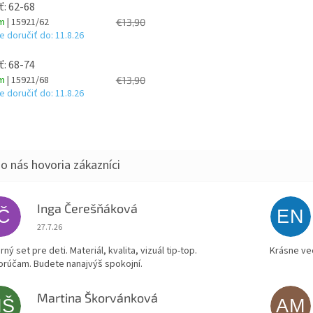
ť: 62-68
om
| 15921/62
€13,90
 doručiť do:
11.8.26
ť: 68-74
om
| 15921/68
€13,90
 doručiť do:
11.8.26
Inga Čerešňáková
IČ
EN
Hodnotenie obchodu je 5 z 5 hviezdičiek.
27.7.26
ný set pre deti. Materiál, kvalita, vizuál tip-top.
Krásne ve
rúčam. Budete nanajvýš spokojní.
Martina Škorvánková
MŠ
AM
Hodnotenie obchodu je 5 z 5 hviezdičiek.