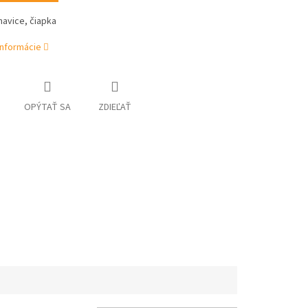
avice, čiapka
informácie
OPÝTAŤ SA
ZDIEĽAŤ