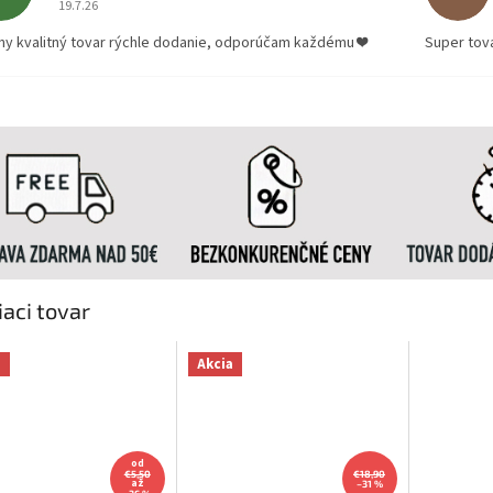
19.7.26
ny kvalitný tovar rýchle dodanie, odporúčam každému ❤️
Super tov
iaci tovar
a
Akcia
od
€5,50
€18,90
až
–31 %