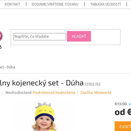
KONTAKT
DODANIE/VRÁTENIE TOVARU
TABUĽKA VEĽKOSTÍ
HĽADAŤ
et - Dúha
lny kojenecký set - Dúha
15921/62
Priemerné
Neohodnotené
Podrobnosti hodnotenia
Značka:
Miniworld
hodnotenie
produktu
€13,90
a
je
od
0,0
z
Jednotk
5
ZVOĽT
cena: