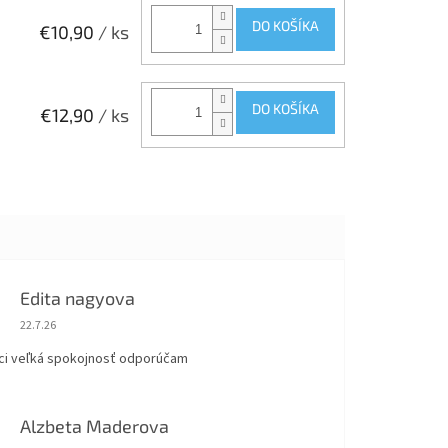
DO KOŠÍKA
€10,90
/ ks
DO KOŠÍKA
€12,90
/ ks
Edita nagyova
Hodnotenie obchodu je 5 z 5 hviezdičiek.
22.7.26
ci veľká spokojnosť odporúčam
Alzbeta Maderova
Hodnotenie obchodu je 5 z 5 hviezdičiek.