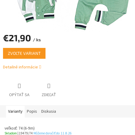
€21,90
/ ks
Jednotková
ZVOĽTE VARIANT
cena:
Detailné informácie
OPÝTAŤ SA
ZDIEĽAŤ
Varianty
Popis
Diskusia
veľkosť: 74 (6-9m)
Skladom
| 19479/74
Môžeme doručiť do:
11.8.26