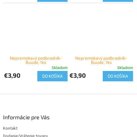
Nepremokavý podbradník-
Nepremokavý podbradník-
Buude, 1ks
Buude, 1ks
Skladom
Skladom
€3,90
€3,90
DO KOŠÍKA
DO KOŠÍKA
Z
á
p
ä
Informácie pre Vás
t
Kontakt
i
Dodanie/Vrátenie tovaru