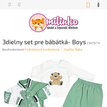
Prejsť
NÁKUP
na
KOŠÍK
obsah
3dielny set pre bábätká- Boys
19479/74
Priemerné
Neohodnotené
Podrobnosti hodnotenia
Značka:
Baby
hodnotenie
produktu
je
0,0
z
5
hviezdičiek.