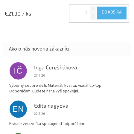
DO KOŠÍKA
€21,90
/ ks
Inga Čerešňáková
IČ
Hodnotenie obchodu je 5 z 5 hviezdičiek.
27.7.26
Výborný set pre deti. Materiál, kvalita, vizuál tip-top.
Odporúčam. Budete nanajvýš spokojní.
Edita nagyova
EN
Hodnotenie obchodu je 5 z 5 hviezdičiek.
22.7.26
Krásne veci veľká spokojnosť odporúčam