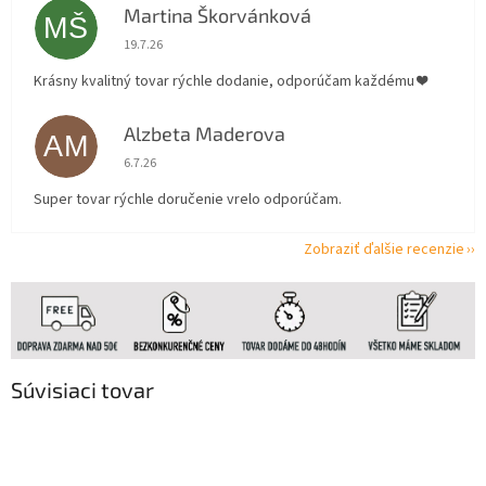
Martina Škorvánková
MŠ
Hodnotenie obchodu je 5 z 5 hviezdičiek.
19.7.26
Krásny kvalitný tovar rýchle dodanie, odporúčam každému ❤️
Alzbeta Maderova
AM
Hodnotenie obchodu je 5 z 5 hviezdičiek.
6.7.26
Super tovar rýchle doručenie vrelo odporúčam.
Zobraziť ďalšie recenzie
Súvisiaci tovar