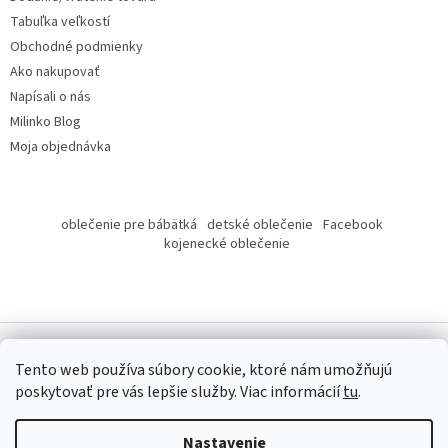
e
Tabuľka veľkostí
Obchodné podmienky
Ako nakupovať
Napísali o nás
Milinko Blog
Moja objednávka
oblečenie pre bábätká
detské oblečenie
Facebook
kojenecké oblečenie
Tento web používa súbory cookie, ktoré nám umožňujú
poskytovať pre vás lepšie služby.
Viac informácií
tu
.
Copyright 2026
Milinko oblečenie
. Všetky práva vyhradené.
Nastavenie