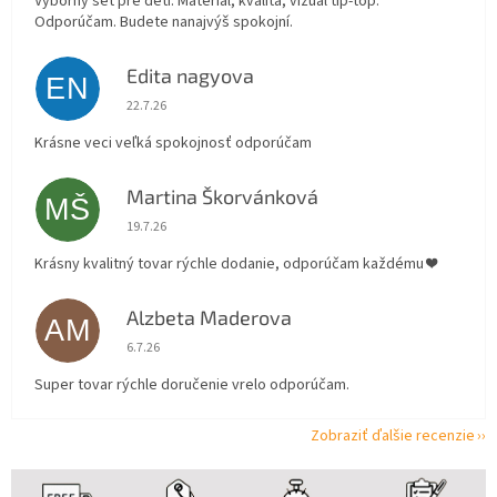
Výborný set pre deti. Materiál, kvalita, vizuál tip-top.
Odporúčam. Budete nanajvýš spokojní.
Edita nagyova
EN
Hodnotenie obchodu je 5 z 5 hviezdičiek.
22.7.26
Krásne veci veľká spokojnosť odporúčam
Martina Škorvánková
MŠ
Hodnotenie obchodu je 5 z 5 hviezdičiek.
19.7.26
Krásny kvalitný tovar rýchle dodanie, odporúčam každému ❤️
Alzbeta Maderova
AM
Hodnotenie obchodu je 5 z 5 hviezdičiek.
6.7.26
Super tovar rýchle doručenie vrelo odporúčam.
Zobraziť ďalšie recenzie