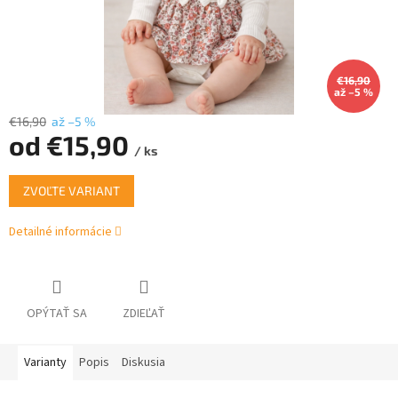
€16,90
až –5 %
€16,90
až –5 %
od
€15,90
/ ks
Jednotková
ZVOĽTE VARIANT
cena:
Detailné informácie
OPÝTAŤ SA
ZDIEĽAŤ
Varianty
Popis
Diskusia