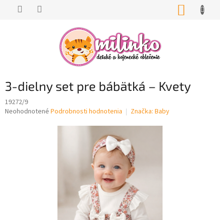
Prejsť
NÁKUP
na
KOŠÍK
obsah
3-dielny set pre bábätká – Kvety
19272/9
Priemerné
Neohodnotené
Podrobnosti hodnotenia
Značka:
Baby
hodnotenie
produktu
je
0,0
z
5
hviezdičiek.