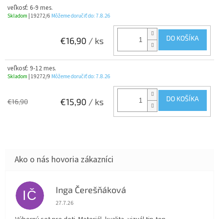
veľkosť: 6-9 mes.
Skladom
| 19272/6
Môžeme doručiť do:
7.8.26
DO KOŠÍKA
€16,90
/ ks
veľkosť: 9-12 mes.
Skladom
| 19272/9
Môžeme doručiť do:
7.8.26
DO KOŠÍKA
€15,90
/ ks
€16,90
Inga Čerešňáková
IČ
Hodnotenie obchodu je 5 z 5 hviezdičiek.
27.7.26