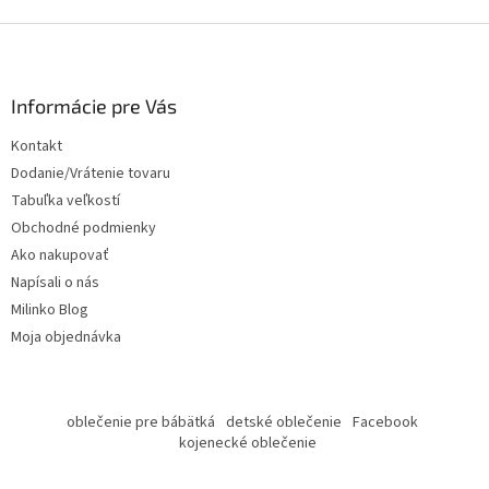
Z
á
p
ä
Informácie pre Vás
t
Kontakt
i
Dodanie/Vrátenie tovaru
e
Tabuľka veľkostí
Obchodné podmienky
Ako nakupovať
Napísali o nás
Milinko Blog
Moja objednávka
oblečenie pre bábätká
detské oblečenie
Facebook
kojenecké oblečenie