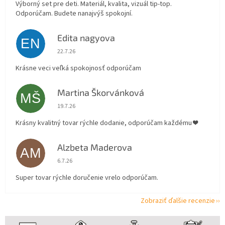
Výborný set pre deti. Materiál, kvalita, vizuál tip-top.
Odporúčam. Budete nanajvýš spokojní.
Edita nagyova
EN
Hodnotenie obchodu je 5 z 5 hviezdičiek.
22.7.26
Krásne veci veľká spokojnosť odporúčam
Martina Škorvánková
MŠ
Hodnotenie obchodu je 5 z 5 hviezdičiek.
19.7.26
Krásny kvalitný tovar rýchle dodanie, odporúčam každému ❤️
Alzbeta Maderova
AM
Hodnotenie obchodu je 5 z 5 hviezdičiek.
6.7.26
Super tovar rýchle doručenie vrelo odporúčam.
Zobraziť ďalšie recenzie