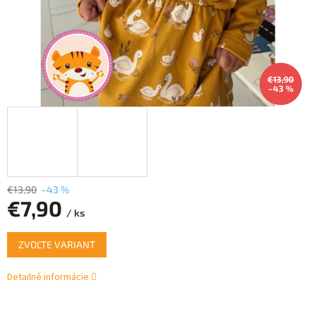
€13,90
–43 %
€13,90
–43 %
€7,90
/ ks
Jednotková
ZVOĽTE VARIANT
cena:
Detailné informácie