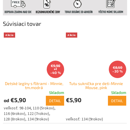
Súvisiaci tovar
Akcia
Akcia
€9,90
€8,50
až
–30 %
–40 %
Detské legíny s flitrami - Minnie,
Tutu suknička pre deti-Minnie
tm.modrá
Mouse, pink
Skladom
Skladom
€5,90
€5,90
od
DETAIL
DETAIL
98-104
110 (5rokov)
116 (6rokov)
122 (7rokov)
128 (8rokov)
134 (9rokov)
134 (9rokov)