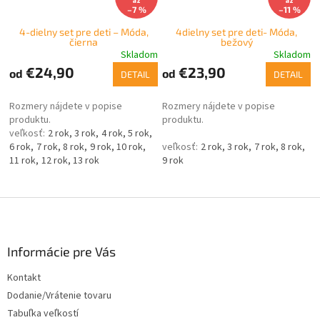
až
až
–7 %
–11 %
4-dielny set pre deti – Móda,
4dielny set pre deti- Móda,
čierna
bežový
Skladom
Skladom
€24,90
€23,90
od
od
DETAIL
DETAIL
Rozmery nájdete v popise
Rozmery nájdete v popise
produktu.
produktu.
2 rok
3 rok
4 rok
5 rok
6 rok
7 rok
8 rok
9 rok
10 rok
2 rok
3 rok
7 rok
8 rok
11 rok
12 rok
13 rok
9 rok
Z
á
p
ä
Informácie pre Vás
t
Kontakt
i
Dodanie/Vrátenie tovaru
e
Tabuľka veľkostí