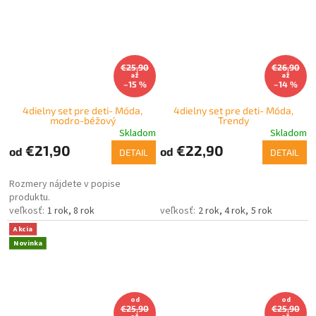
€25,90
€26,90
až
až
–15 %
–14 %
4dielny set pre deti- Móda,
4dielny set pre deti- Móda,
modro-béžový
Trendy
Skladom
Skladom
€21,90
€22,90
od
od
DETAIL
DETAIL
Rozmery nájdete v popise
produktu.
1 rok
8 rok
2 rok
4 rok
5 rok
Akcia
Novinka
od
od
€25,90
€25,90