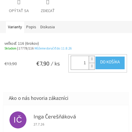
OPÝTAŤ SA
ZDIEĽAŤ
Varianty
Popis
Diskusia
veľkosť: 116 (6rokov)
Skladom
| 17778/116
Môžeme doručiť do:
11.8.26
DO KOŠÍKA
€7,90
/ ks
€13,90
Inga Čerešňáková
IČ
Hodnotenie obchodu je 5 z 5 hviezdičiek.
27.7.26