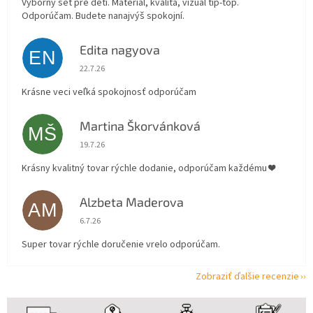
Výborný set pre deti. Materiál, kvalita, vizuál tip-top.
Odporúčam. Budete nanajvýš spokojní.
Edita nagyova
EN
Hodnotenie obchodu je 5 z 5 hviezdičiek.
22.7.26
Krásne veci veľká spokojnosť odporúčam
Martina Škorvánková
MŠ
Hodnotenie obchodu je 5 z 5 hviezdičiek.
19.7.26
Krásny kvalitný tovar rýchle dodanie, odporúčam každému ❤️
Alzbeta Maderova
AM
Hodnotenie obchodu je 5 z 5 hviezdičiek.
6.7.26
Super tovar rýchle doručenie vrelo odporúčam.
Zobraziť ďalšie recenzie