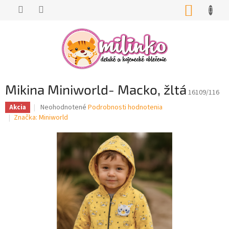
Prejsť
NÁKUP
na
KOŠÍK
obsah
Mikina Miniworld- Macko, žltá
16109/116
Priemerné
Neohodnotené
Podrobnosti hodnotenia
Akcia
hodnotenie
Značka:
Miniworld
produktu
je
0,0
z
5
hviezdičiek.