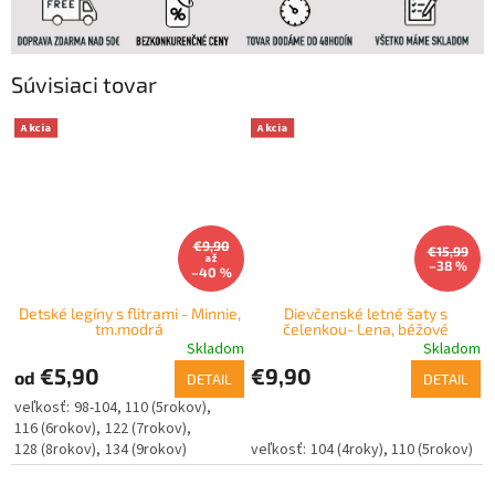
Súvisiaci tovar
Akcia
Akcia
€9,90
€15,99
až
–38 %
–40 %
Detské legíny s flitrami - Minnie,
Dievčenské letné šaty s
tm.modrá
čelenkou- Lena, béžové
Skladom
Skladom
€5,90
€9,90
od
DETAIL
DETAIL
98-104
110 (5rokov)
116 (6rokov)
122 (7rokov)
128 (8rokov)
134 (9rokov)
104 (4roky)
110 (5rokov)