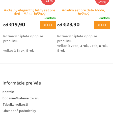
–23 %
–11 %
4-dielny elegantný letný set pre
4dielny set pre deti- Móda,
deti – Móda, béžový
bežový
Skladom
Skladom
€19,90
€23,90
od
od
DETAIL
DETAIL
Rozmery nájdete v popise
Rozmery nájdete v popise
produktu.
produktu.
2 rok
3 rok
7 rok
8 rok
8 rok
9 rok
9 rok
Z
á
p
ä
Informácie pre Vás
t
Kontakt
i
Dodanie/Vrátenie tovaru
e
Tabuľka veľkostí
Obchodné podmienky