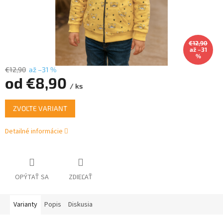
€12,90
až –31
%
€12,90
až –31 %
od
€8,90
/ ks
Jednotková
ZVOĽTE VARIANT
cena:
Detailné informácie
OPÝTAŤ SA
ZDIEĽAŤ
Varianty
Popis
Diskusia