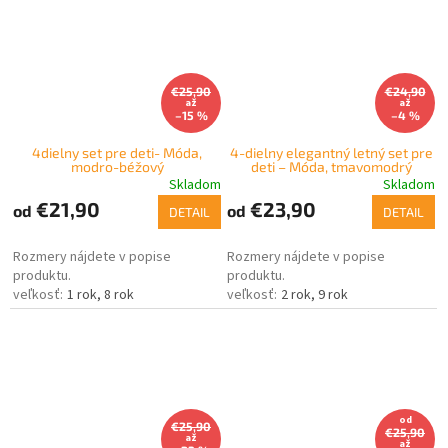
€25,90
€24,90
až
až
–15 %
–4 %
4dielny set pre deti- Móda,
4-dielny elegantný letný set pre
modro-béžový
deti – Móda, tmavomodrý
Skladom
Skladom
€21,90
€23,90
od
od
DETAIL
DETAIL
Rozmery nájdete v popise
Rozmery nájdete v popise
produktu.
produktu.
1 rok
8 rok
2 rok
9 rok
od
€25,90
€25,90
až
až