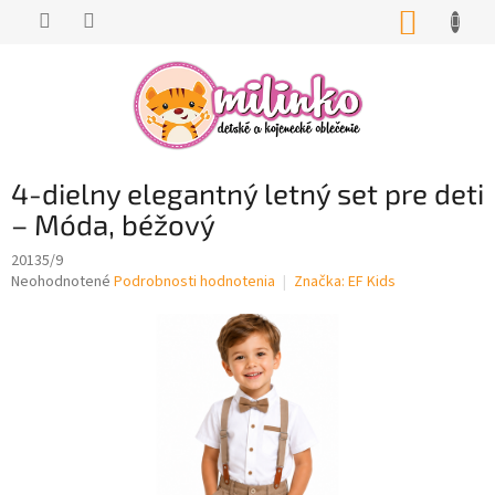
Prejsť
NÁKUP
na
KOŠÍK
obsah
4-dielny elegantný letný set pre deti
– Móda, béžový
20135/9
Priemerné
Neohodnotené
Podrobnosti hodnotenia
Značka:
EF Kids
hodnotenie
produktu
je
0,0
z
5
hviezdičiek.