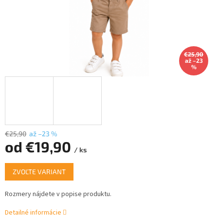
€25,90
až –23
%
€25,90
až –23 %
od
€19,90
/ ks
Jednotková
ZVOĽTE VARIANT
cena:
Rozmery nájdete v popise produktu.
Detailné informácie