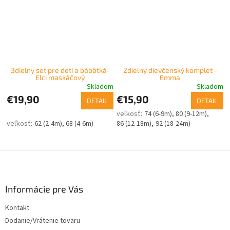
3dielny set pre deti a bábätká-
2dielny dievčenský komplet -
Elci maskáčový
Emma
Skladom
Skladom
€19,90
€15,90
DETAIL
DETAIL
74 (6-9m)
80 (9-12m)
62 (2-4m)
68 (4-6m)
86 (12-18m)
92 (18-24m)
Z
á
p
ä
Informácie pre Vás
t
Kontakt
i
Dodanie/Vrátenie tovaru
e