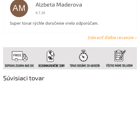
Alzbeta Maderova
AM
Hodnotenie obchodu je 5 z 5 hviezdičiek.
6.7.26
Super tovar rýchle doručenie vrelo odporúčam.
Zobraziť ďalšie recenzie
Súvisiaci tovar