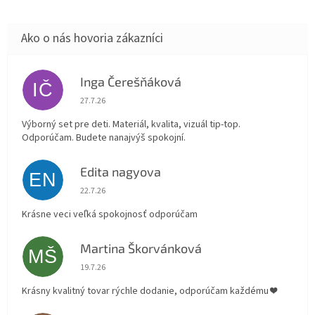
Inga Čerešňáková
IČ
Hodnotenie obchodu je 5 z 5 hviezdičiek.
27.7.26
Výborný set pre deti. Materiál, kvalita, vizuál tip-top.
Odporúčam. Budete nanajvýš spokojní.
Edita nagyova
EN
Hodnotenie obchodu je 5 z 5 hviezdičiek.
22.7.26
Krásne veci veľká spokojnosť odporúčam
Martina Škorvánková
MŠ
Hodnotenie obchodu je 5 z 5 hviezdičiek.
19.7.26
Krásny kvalitný tovar rýchle dodanie, odporúčam každému ❤️