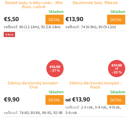
Detské body, krátky rukáv - Mini
Dievčenské šaty- Ríbezle
Boss, ružové
Skladom
Skladom
€5,50
€13,90
DETAIL
DETAIL
86 (12-18m)
92 (18-24m)
74 (6-9m)
80 (9-12m)
Akcia
€17,90
€15,90
až
–37 %
–22 %
2dielny dievčenský komplet -
2dielny dievčenský komplet -
Ema
Klasic
Skladom
Skladom
€9,90
€13,90
od
DETAIL
DETAIL
2-3 rok
3-4 rok
4-5rok
74-80
80-86
86-92
92-98
5-6 rok