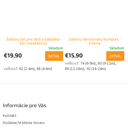
3dielny set pre deti a bábätká-
2dielny dievčenský komplet -
Elci maskáčový
Emma
Skladom
Skladom
€19,90
€15,90
DETAIL
DETAIL
74 (6-9m)
80 (9-12m)
62 (2-4m)
68 (4-6m)
86 (12-18m)
92 (18-24m)
Z
á
p
ä
Informácie pre Vás
t
Kontakt
i
Dodanie/Vrátenie tovaru
e