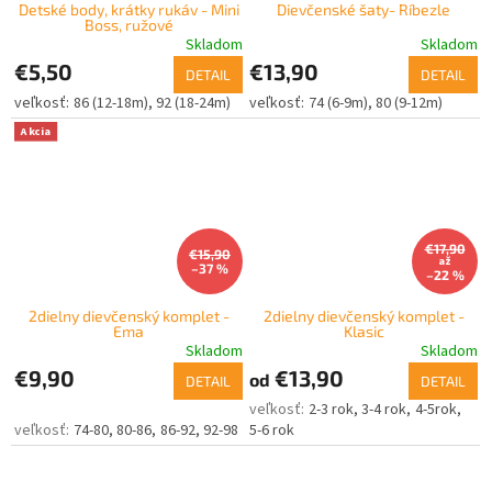
Detské body, krátky rukáv - Mini
Dievčenské šaty- Ríbezle
Boss, ružové
Skladom
Skladom
€5,50
€13,90
DETAIL
DETAIL
86 (12-18m)
92 (18-24m)
74 (6-9m)
80 (9-12m)
Akcia
€17,90
€15,90
až
–37 %
–22 %
2dielny dievčenský komplet -
2dielny dievčenský komplet -
Ema
Klasic
Skladom
Skladom
€9,90
€13,90
od
DETAIL
DETAIL
2-3 rok
3-4 rok
4-5rok
74-80
80-86
86-92
92-98
5-6 rok