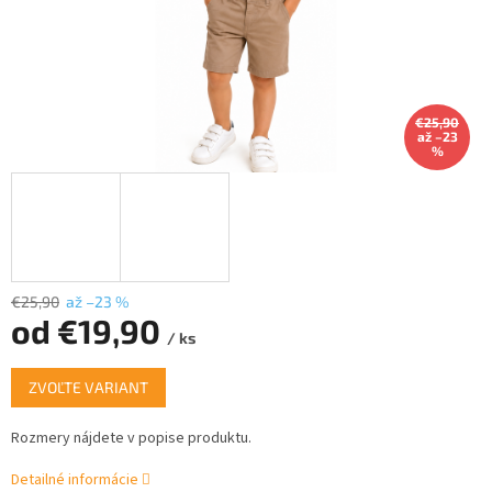
€25,90
až –23
%
€25,90
až –23 %
od
€19,90
/ ks
Jednotková
ZVOĽTE VARIANT
cena:
Rozmery nájdete v popise produktu.
Detailné informácie