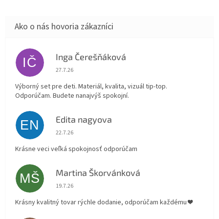
Inga Čerešňáková
IČ
Hodnotenie obchodu je 5 z 5 hviezdičiek.
27.7.26
Výborný set pre deti. Materiál, kvalita, vizuál tip-top.
Odporúčam. Budete nanajvýš spokojní.
Edita nagyova
EN
Hodnotenie obchodu je 5 z 5 hviezdičiek.
22.7.26
Krásne veci veľká spokojnosť odporúčam
Martina Škorvánková
MŠ
Hodnotenie obchodu je 5 z 5 hviezdičiek.
19.7.26
Krásny kvalitný tovar rýchle dodanie, odporúčam každému ❤️