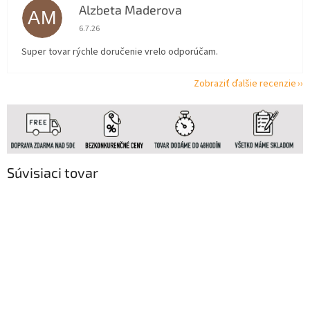
Alzbeta Maderova
AM
Hodnotenie obchodu je 5 z 5 hviezdičiek.
6.7.26
Super tovar rýchle doručenie vrelo odporúčam.
Zobraziť ďalšie recenzie
Súvisiaci tovar