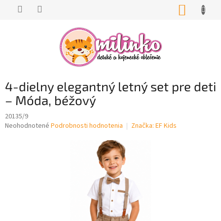
Prejsť
NÁKUP
na
KOŠÍK
obsah
4-dielny elegantný letný set pre deti
– Móda, béžový
20135/9
Priemerné
Neohodnotené
Podrobnosti hodnotenia
Značka:
EF Kids
hodnotenie
produktu
je
0,0
z
5
hviezdičiek.