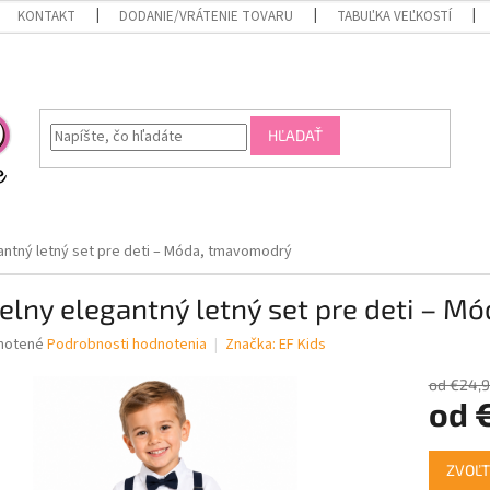
KONTAKT
DODANIE/VRÁTENIE TOVARU
TABUĽKA VEĽKOSTÍ
HĽADAŤ
gantný letný set pre deti – Móda, tmavomodrý
elny elegantný letný set pre deti – 
né
notené
Podrobnosti hodnotenia
Značka:
EF Kids
nie
u
od €24,
od
Jednotk
ZVOĽT
cena:
iek.