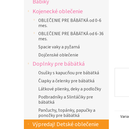
Bábiky
l
Kojenecké oblečenie
OBLEČENIE PRE BÁBÄTKÁ od 0-6
mes.
OBLEČENIE PRE BÁBÄTKÁ od 6-36
mes.
Spacie vaky a pyžamá
Dojčenské oblečenie
Doplnky pre bábätká
Osušky s kapucňou pre bábätká
Čiapky a čelenky pre bábätká
Látkové plienky, deky a podložky
Podbradníky a Slintáčiky pre
bábätká
Pančuchy, topánky, papučky a
ponožky pre bábätká
Varia
Výpredaj! Detské oblečenie