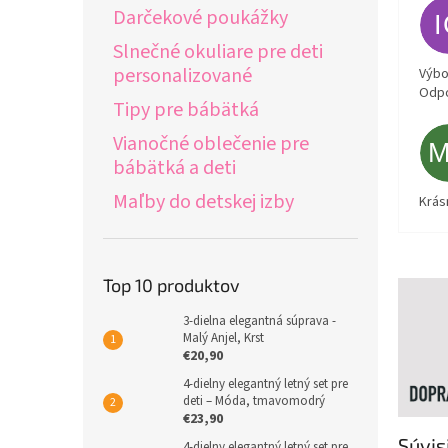
Darčekové poukážky
Slnečné okuliare pre deti
personalizované
Výbor
Odpo
Tipy pre bábätká
Vianočné oblečenie pre
bábätká a deti
Maľby do detskej izby
Krás
Top 10 produktov
3-dielna elegantná súprava -
Malý Anjel, Krst
€20,90
4-dielny elegantný letný set pre
deti – Móda, tmavomodrý
€23,90
Súvis
4-dielny elegantný letný set pre