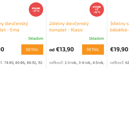
€17,90
€15,90
až
–37 %
–22 %
ny dievčenský
2dielny dievčenský
3dielny s
let - Ema
komplet - Klasic
bábätká-
Skladom
Skladom
90
€13,90
€19,90
od
DETAIL
DETAIL
74-80
80-86
86-92
92-98
2-3 rok
3-4 rok
4-5rok
5-6 rok
62