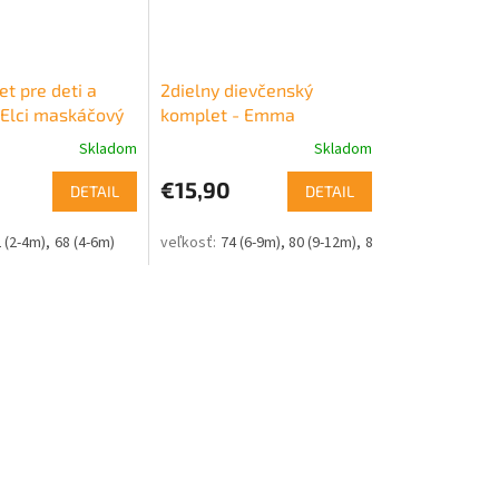
et pre deti a
2dielny dievčenský
Elci maskáčový
komplet - Emma
Skladom
Skladom
€15,90
DETAIL
DETAIL
 (2-4m)
68 (4-6m)
74 (6-9m)
80 (9-12m)
86 (12-18m)
92 (18-