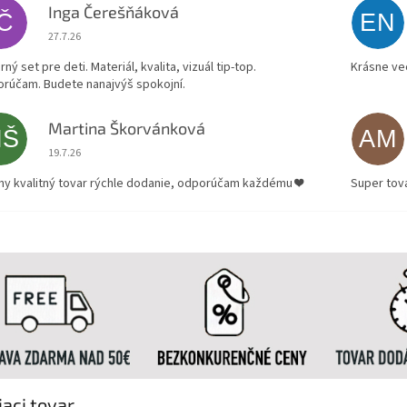
Inga Čerešňáková
IČ
EN
Hodnotenie obchodu je 5 z 5 hviezdičiek.
27.7.26
ný set pre deti. Materiál, kvalita, vizuál tip-top.
Krásne ve
rúčam. Budete nanajvýš spokojní.
Martina Škorvánková
MŠ
AM
Hodnotenie obchodu je 5 z 5 hviezdičiek.
19.7.26
ny kvalitný tovar rýchle dodanie, odporúčam každému ❤️
Super tov
iaci tovar