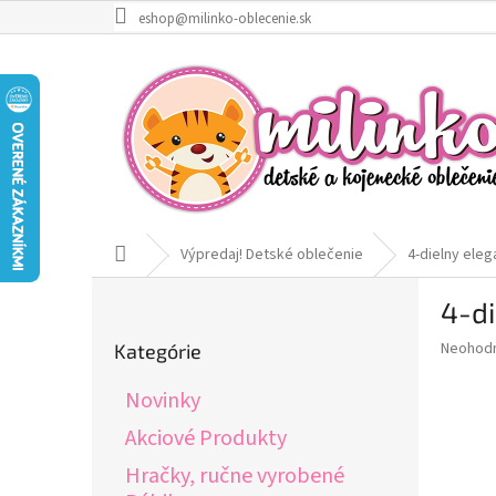
Prejsť
eshop@milinko-oblecenie.sk
na
obsah
Domov
Výpredaj! Detské oblečenie
4-dielny ele
B
4-di
o
Preskočiť
č
Priemer
Neohod
Kategórie
kategórie
n
hodnote
ý
produkt
Novinky
p
je
0,0
a
Akciové Produkty
z
n
Hračky, ručne vyrobené
5
e
hviezdič