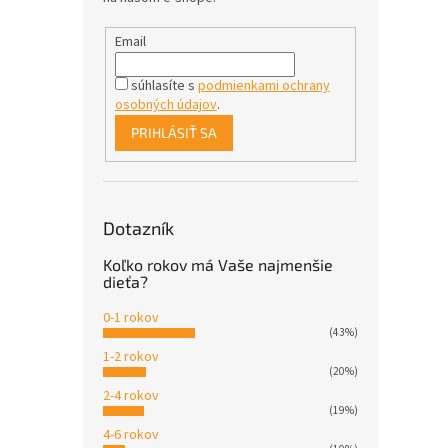
Email
súhlasíte s
podmienkami ochrany
osobných údajov
.
PRIHLÁSIŤ SA
Dotazník
Koľko rokov má Vaše najmenšie
dieťa?
0-1 rokov
(43%)
1-2 rokov
(20%)
2-4 rokov
(19%)
4-6 rokov