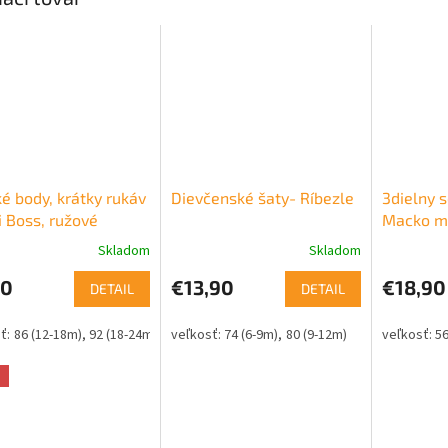
é body, krátky rukáv
Dievčenské šaty- Ríbezle
3dielny 
i Boss, ružové
Macko m
Skladom
Skladom
50
€13,90
€18,90
DETAIL
DETAIL
86 (12-18m)
92 (18-24m)
74 (6-9m)
80 (9-12m)
56
a