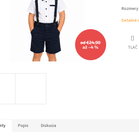
Rozmery 
Detailné 
od €24,90
až –4 %
TLAČ
nty
Popis
Diskusia