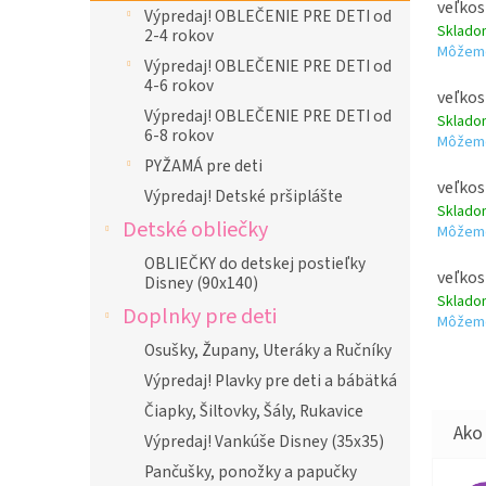
veľkos
Výpredaj! OBLEČENIE PRE DETI od
Sklad
2-4 rokov
Môžeme
Výpredaj! OBLEČENIE PRE DETI od
4-6 rokov
veľkos
Výpredaj! OBLEČENIE PRE DETI od
Sklad
6-8 rokov
Môžeme
PYŽAMÁ pre deti
veľkos
Výpredaj! Detské pršiplášte
Sklad
Detské obliečky
Môžeme
OBLIEČKY do detskej postieľky
veľkos
Disney (90x140)
Sklad
Doplnky pre deti
Môžeme
Osušky, Župany, Uteráky a Ručníky
Výpredaj! Plavky pre deti a bábätká
Čiapky, Šiltovky, Šály, Rukavice
Výpredaj! Vankúše Disney (35x35)
Pančušky, ponožky a papučky