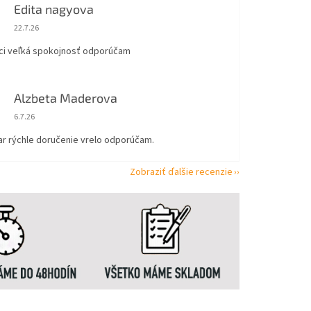
Edita nagyova
Hodnotenie obchodu je 5 z 5 hviezdičiek.
22.7.26
ci veľká spokojnosť odporúčam
Alzbeta Maderova
Hodnotenie obchodu je 5 z 5 hviezdičiek.
6.7.26
ar rýchle doručenie vrelo odporúčam.
Zobraziť ďalšie recenzie