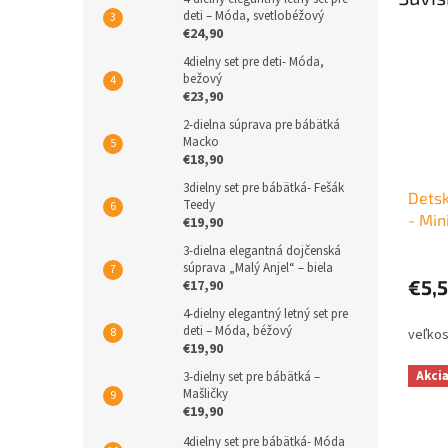
deti – Móda, svetlobéžový
€24,90
4dielny set pre deti- Móda,
bežový
€23,90
2-dielna súprava pre bábätká
Macko
€18,90
3dielny set pre bábätká- Fešák
Detsk
Teedy
- Min
€19,90
3-dielna elegantná dojčenská
súprava „Malý Anjel“ – biela
€5,
€17,90
4-dielny elegantný letný set pre
deti – Móda, béžový
€19,90
Akci
3-dielny set pre bábätká –
Mašličky
€19,90
4dielny set pre bábätká- Móda