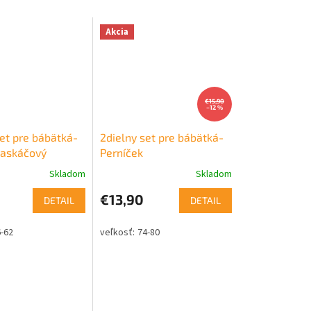
Akcia
€15,90
–12 %
set pre bábätká-
2dielny set pre bábätká-
askáčový
Perníček
Skladom
Skladom
€13,90
DETAIL
DETAIL
-62
74-80