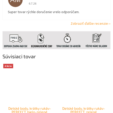
Hodnotenie obchodu je 5 z 5 hviezdičiek.
6.7.26
Super tovar rýchle doručenie vrelo odporúčam.
Zobraziť ďalšie recenzie
Súvisiaci tovar
Akcia
Detské body, krátky rukáv-
Detské body, krátky rukáv-
PERFECT, bielo-zelené
PERFECT, zelené