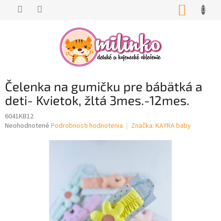
Prejsť
NÁKUP
na
KOŠÍK
obsah
Čelenka na gumičku pre bábätká a
deti- Kvietok, žltá 3mes.-12mes.
6041KB12
Priemerné
Neohodnotené
Podrobnosti hodnotenia
Značka:
KAYRA baby
hodnotenie
produktu
je
0,0
z
5
hviezdičiek.