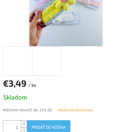
€3,49
/ ks
Jednotková
Skladom
cena:
Môžeme doručiť do:
10.8.26
Možnosti doručenia
PRIDAŤ DO KOŠÍKA