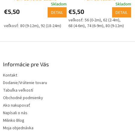
Skladom
Skladom
€5,50
€5,50
DETAIL
DETAIL
56 (0-2m)
62 (2-4m)
80 (9-12m)
92 (18-24m)
68 (4-6m)
74 (6-9m)
80 (9-12m)
Z
á
p
ä
Informácie pre Vás
t
Kontakt
i
Dodanie/Vrátenie tovaru
e
Tabuľka veľkostí
Obchodné podmienky
Ako nakupovať
Napísali o nás
Milinko Blog
Moja objednávka