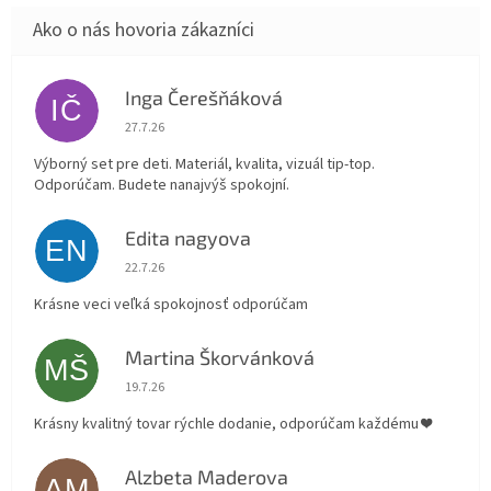
Inga Čerešňáková
IČ
Hodnotenie obchodu je 5 z 5 hviezdičiek.
27.7.26
Výborný set pre deti. Materiál, kvalita, vizuál tip-top.
Odporúčam. Budete nanajvýš spokojní.
Edita nagyova
EN
Hodnotenie obchodu je 5 z 5 hviezdičiek.
22.7.26
Krásne veci veľká spokojnosť odporúčam
Martina Škorvánková
MŠ
Hodnotenie obchodu je 5 z 5 hviezdičiek.
19.7.26
Krásny kvalitný tovar rýchle dodanie, odporúčam každému ❤️
Alzbeta Maderova
AM