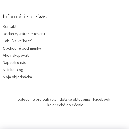
á
p
ä
Informácie pre Vás
t
Kontakt
i
Dodanie/Vrátenie tovaru
e
Tabuľka veľkostí
Obchodné podmienky
Ako nakupovať
Napísali o nás
Milinko Blog
Moja objednávka
oblečenie pre bábätká
detské oblečenie
Facebook
kojenecké oblečenie