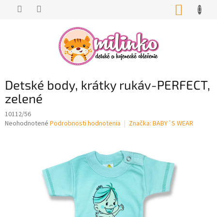
Prejsť
NÁKUP
na
KOŠÍK
obsah
Detské body, krátky rukáv-PERFECT,
zelené
10112/56
Priemerné
Neohodnotené
Podrobnosti hodnotenia
Značka:
BABY´S WEAR
hodnotenie
produktu
je
0,0
z
5
hviezdičiek.