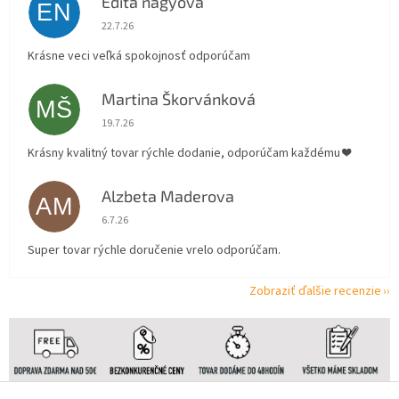
Edita nagyova
EN
Hodnotenie obchodu je 5 z 5 hviezdičiek.
22.7.26
Krásne veci veľká spokojnosť odporúčam
Martina Škorvánková
MŠ
Hodnotenie obchodu je 5 z 5 hviezdičiek.
19.7.26
Krásny kvalitný tovar rýchle dodanie, odporúčam každému ❤️
Alzbeta Maderova
AM
Hodnotenie obchodu je 5 z 5 hviezdičiek.
6.7.26
Super tovar rýchle doručenie vrelo odporúčam.
Zobraziť ďalšie recenzie
Z