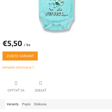
€5,50
/ ks
Jednotková
ZVOĽTE VARIANT
cena:
Detailné informácie
OPÝTAŤ SA
ZDIEĽAŤ
Varianty
Popis
Diskusia