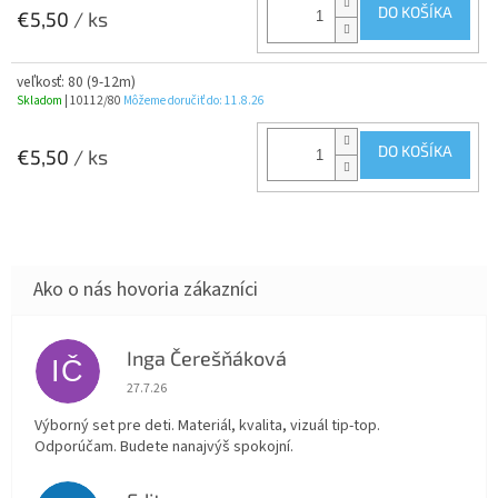
DO KOŠÍKA
€5,50
/ ks
veľkosť: 80 (9-12m)
Skladom
| 10112/80
Môžeme doručiť do:
11.8.26
DO KOŠÍKA
€5,50
/ ks
Inga Čerešňáková
IČ
Hodnotenie obchodu je 5 z 5 hviezdičiek.
27.7.26
Výborný set pre deti. Materiál, kvalita, vizuál tip-top.
Odporúčam. Budete nanajvýš spokojní.