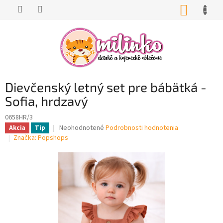
Prejsť
NÁKUP
na
KOŠÍK
obsah
Dievčenský letný set pre bábätká -
Sofia, hrdzavý
0658HR/3
Priemerné
Neohodnotené
Podrobnosti hodnotenia
Akcia
Tip
hodnotenie
Značka:
Popshops
produktu
je
0,0
z
5
hviezdičiek.