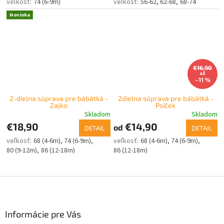
74 (6-9m)
56-62
62-68
68-74
Novinka
€16,90
až
–11 %
2-dielna súprava pre bábätká -
2dielna súprava pre bábätká -
Zajko
Psíček
Skladom
Skladom
€18,90
€14,90
od
DETAIL
DETAIL
68 (4-6m)
74 (6-9m)
68 (4-6m)
74 (6-9m)
80 (9-12m)
86 (12-18m)
86 (12-18m)
Z
á
p
ä
Informácie pre Vás