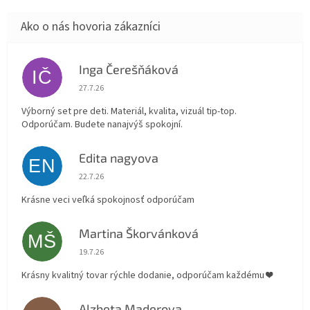
Inga Čerešňáková
IČ
Hodnotenie obchodu je 5 z 5 hviezdičiek.
27.7.26
Výborný set pre deti. Materiál, kvalita, vizuál tip-top.
Odporúčam. Budete nanajvýš spokojní.
Edita nagyova
EN
Hodnotenie obchodu je 5 z 5 hviezdičiek.
22.7.26
Krásne veci veľká spokojnosť odporúčam
Martina Škorvánková
MŠ
Hodnotenie obchodu je 5 z 5 hviezdičiek.
19.7.26
Krásny kvalitný tovar rýchle dodanie, odporúčam každému ❤️
Alzbeta Maderova