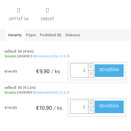
OPÝTAŤ SA
ZDIEĽAŤ
Varianty
Popis
Podobné (8)
Diskusia
veľkosť: 68 (4-6m)
Skladom
| 0658HR/3
Môžeme doručiť do:
11.8.26
DO KOŠÍKA
€9,90
/ ks
€14,99
veľkosť: 80 (9-12m)
Skladom
| 0658HR/9
Môžeme doručiť do:
11.8.26
DO KOŠÍKA
€10,90
/ ks
€14,99