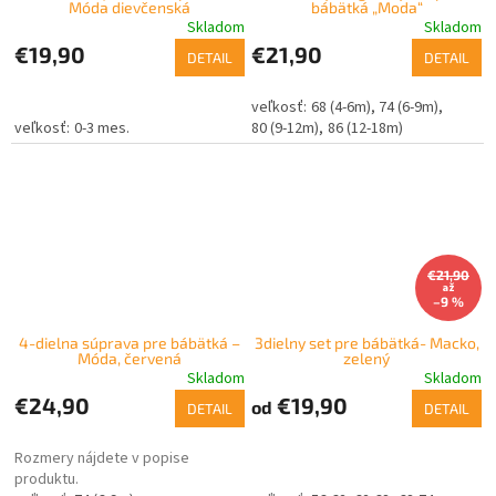
Móda dievčenská
bábätká „Moda“
Skladom
Skladom
€19,90
€21,90
DETAIL
DETAIL
68 (4-6m)
74 (6-9m)
0-3 mes.
80 (9-12m)
86 (12-18m)
€21,90
až
–9 %
4-dielna súprava pre bábätká –
3dielny set pre bábätká- Macko,
Móda, červená
zelený
Skladom
Skladom
€24,90
€19,90
od
DETAIL
DETAIL
Rozmery nájdete v popise
produktu.