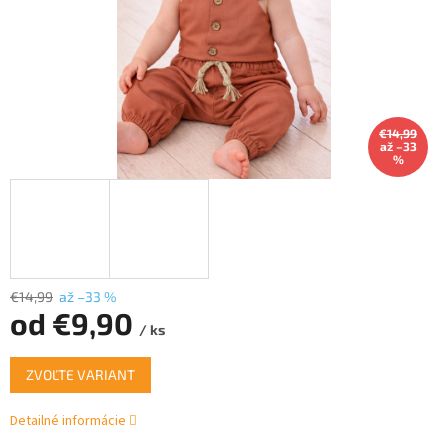
€14,99
až –33
%
€14,99
až –33 %
od
€9,90
/ ks
Jednotková
ZVOĽTE VARIANT
cena:
Detailné informácie