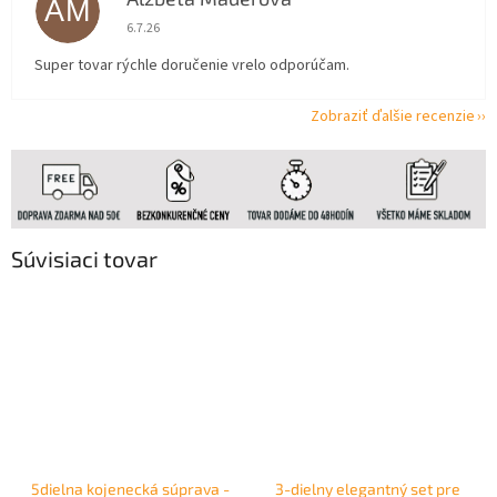
AM
Hodnotenie obchodu je 5 z 5 hviezdičiek.
6.7.26
Super tovar rýchle doručenie vrelo odporúčam.
Zobraziť ďalšie recenzie
Súvisiaci tovar
5dielna kojenecká súprava -
3-dielny elegantný set pre