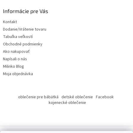
p
ä
Informácie pre Vás
t
Kontakt
i
Dodanie/Vrátenie tovaru
e
Tabuľka veľkostí
Obchodné podmienky
Ako nakupovať
Napísali o nás
Milinko Blog
Moja objednávka
oblečenie pre bábätká
detské oblečenie
Facebook
kojenecké oblečenie