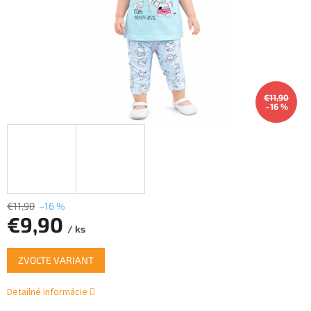
€11,90
–16 %
€11,90
–16 %
€9,90
/ ks
Jednotková
ZVOĽTE VARIANT
cena:
Detailné informácie