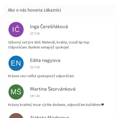
Inga Čerešňáková
IČ
Hodnotenie obchodu je 5 z 5 hviezdičiek.
27.7.26
Výborný set pre deti. Materiál, kvalita, vizuál tip-top.
Odporúčam. Budete nanajvýš spokojní.
Edita nagyova
EN
Hodnotenie obchodu je 5 z 5 hviezdičiek.
22.7.26
Krásne veci veľká spokojnosť odporúčam
Martina Škorvánková
MŠ
Hodnotenie obchodu je 5 z 5 hviezdičiek.
19.7.26
Krásny kvalitný tovar rýchle dodanie, odporúčam každému ❤️
Alzbeta Maderova