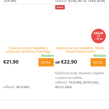
74 (6-9m)
62-68
68-74
74-80
80-86
Akcia
€25,90
až
–11 %
3 dielny set pre bábätká s
4dielny set pre bábätká- Móda,
plyšovou vestičkou-Flamingo
klasik tmavomodrý
Skladom
Skladom
€21,90
€22,90
od
DETAIL
DETAIL
Košeľové body. Rozmery nájdete
v popise produktu.
74 (6-9m)
80 (9-12m)
68 (4-6m)
86 (12-18m)
Z
á