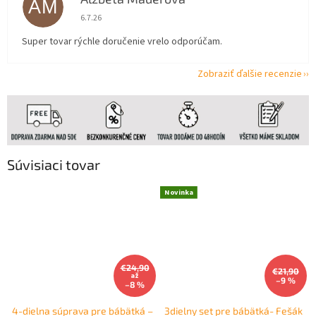
AM
Hodnotenie obchodu je 5 z 5 hviezdičiek.
6.7.26
Super tovar rýchle doručenie vrelo odporúčam.
Zobraziť ďalšie recenzie
Súvisiaci tovar
Novinka
€24,90
€21,90
až
–9 %
–8 %
4-dielna súprava pre bábätká –
3dielny set pre bábätká- Fešák