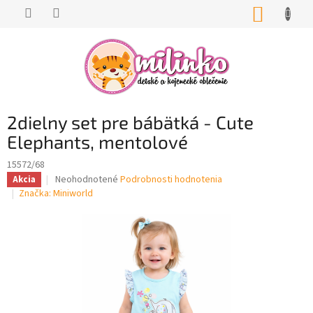
Prejsť
NÁKUP
na
KOŠÍK
obsah
2dielny set pre bábätká - Cute
Elephants, mentolové
15572/68
Priemerné
Neohodnotené
Podrobnosti hodnotenia
Akcia
hodnotenie
Značka:
Miniworld
produktu
je
0,0
z
5
hviezdičiek.