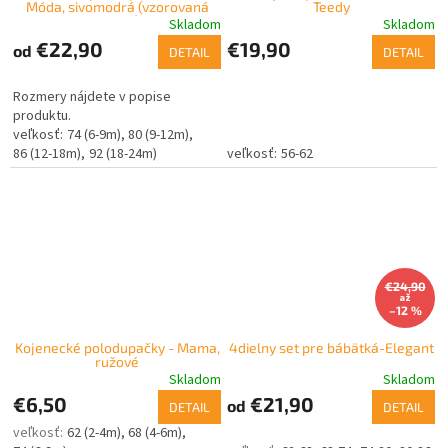
Móda, sivomodrá (vzorovaná
Teedy
košeľa)
Skladom
Skladom
€22,90
€19,90
od
DETAIL
DETAIL
Rozmery nájdete v popise
produktu.
74 (6-9m)
80 (9-12m)
86 (12-18m)
92 (18-24m)
56-62
€24,90
až
–12 %
Kojenecké polodupačky - Mama,
4dielny set pre bábätká-Elegant
ružové
Skladom
Skladom
€6,50
€21,90
od
DETAIL
DETAIL
62 (2-4m)
68 (4-6m)