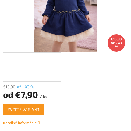
€13,90
až –43
%
€13,90
až –43 %
od
€7,90
/ ks
Jednotková
ZVOĽTE VARIANT
cena:
Detailné informácie