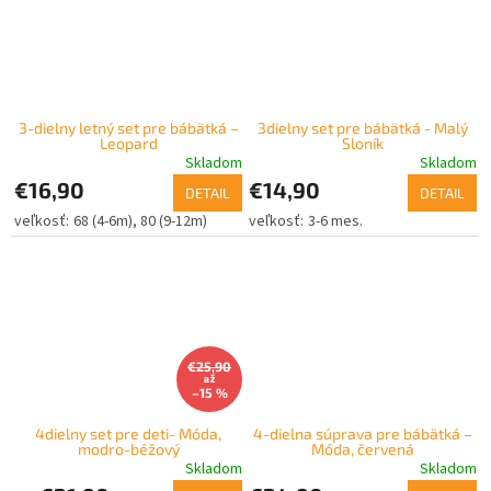
3-dielny letný set pre bábätká –
3dielny set pre bábätká - Malý
Leopard
Sloník
Skladom
Skladom
€16,90
€14,90
DETAIL
DETAIL
68 (4-6m)
80 (9-12m)
3-6 mes.
€25,90
až
–15 %
4dielny set pre deti- Móda,
4-dielna súprava pre bábätká –
modro-béžový
Móda, červená
Skladom
Skladom