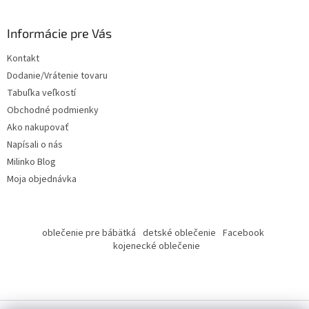
á
p
ä
Informácie pre Vás
t
Kontakt
i
Dodanie/Vrátenie tovaru
e
Tabuľka veľkostí
Obchodné podmienky
Ako nakupovať
Napísali o nás
Milinko Blog
Moja objednávka
oblečenie pre bábätká
detské oblečenie
Facebook
kojenecké oblečenie