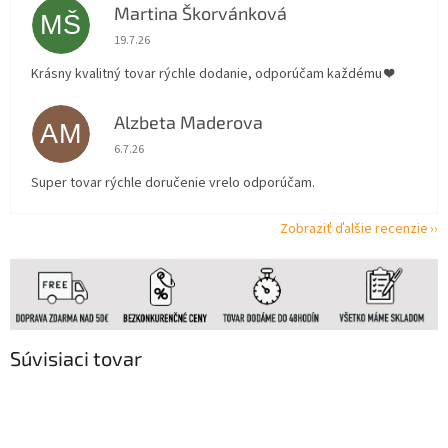
Martina Škorvánková
MŠ
Hodnotenie obchodu je 5 z 5 hviezdičiek.
19.7.26
Krásny kvalitný tovar rýchle dodanie, odporúčam každému ❤️
Alzbeta Maderova
AM
Hodnotenie obchodu je 5 z 5 hviezdičiek.
6.7.26
Super tovar rýchle doručenie vrelo odporúčam.
Zobraziť ďalšie recenzie
Súvisiaci tovar