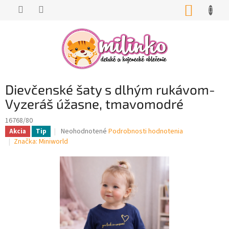
Prejsť
NÁKUP
na
KOŠÍK
obsah
Dievčenské šaty s dlhým rukávom-
Vyzeráš úžasne, tmavomodré
16768/80
Priemerné
Neohodnotené
Podrobnosti hodnotenia
Akcia
Tip
hodnotenie
Značka:
Miniworld
produktu
je
0,0
z
5
hviezdičiek.