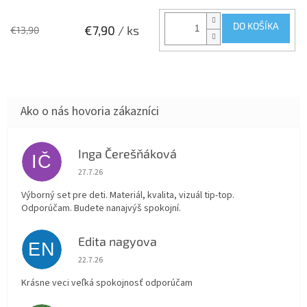
DO KOŠÍKA
€7,90
/ ks
€13,90
Inga Čerešňáková
IČ
Hodnotenie obchodu je 5 z 5 hviezdičiek.
27.7.26
Výborný set pre deti. Materiál, kvalita, vizuál tip-top.
Odporúčam. Budete nanajvýš spokojní.
Edita nagyova
EN
Hodnotenie obchodu je 5 z 5 hviezdičiek.
22.7.26
Krásne veci veľká spokojnosť odporúčam