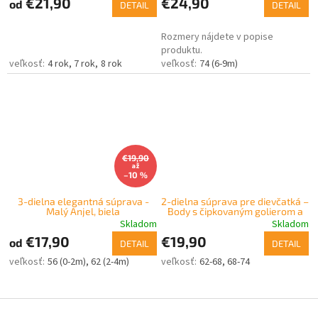
€21,90
€24,90
od
DETAIL
DETAIL
Rozmery nájdete v popise
produktu.
4 rok
7 rok
8 rok
74 (6-9m)
€19,90
až
–10 %
3-dielna elegantná súprava -
2-dielna súprava pre dievčatká –
Malý Anjel, biela
Body s čipkovaným golierom a
šaty
Skladom
Skladom
€17,90
€19,90
od
DETAIL
DETAIL
56 (0-2m)
62 (2-4m)
62-68
68-74
Z