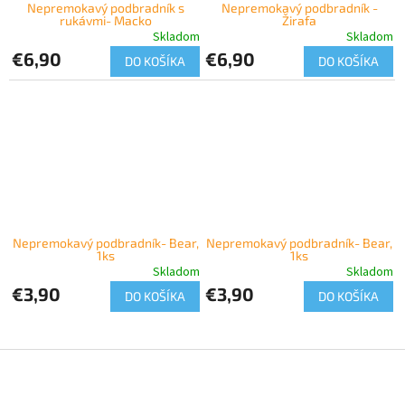
Nepremokavý podbradník s
Nepremokavý podbradník -
rukávmi- Macko
Žirafa
Skladom
Skladom
€6,90
€6,90
DO KOŠÍKA
DO KOŠÍKA
Nepremokavý podbradník- Bear,
Nepremokavý podbradník- Bear,
1ks
1ks
Skladom
Skladom
€3,90
€3,90
DO KOŠÍKA
DO KOŠÍKA
Z
á
p