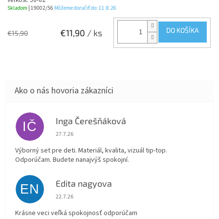
Skladom
| 19002/56
Môžeme doručiť do:
11.8.26
DO KOŠÍKA
€11,90
/ ks
€15,90
Inga Čerešňáková
IČ
Hodnotenie obchodu je 5 z 5 hviezdičiek.
27.7.26
Výborný set pre deti. Materiál, kvalita, vizuál tip-top.
Odporúčam. Budete nanajvýš spokojní.
Edita nagyova
EN
Hodnotenie obchodu je 5 z 5 hviezdičiek.
22.7.26
Krásne veci veľká spokojnosť odporúčam