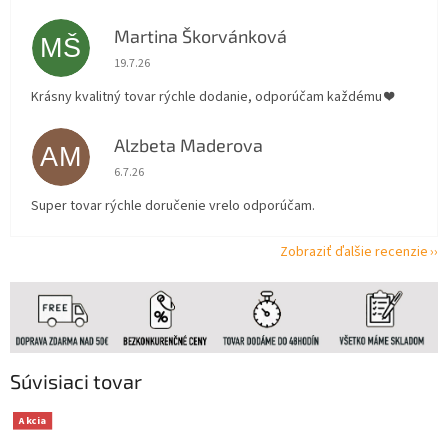
Martina Škorvánková
MŠ
Hodnotenie obchodu je 5 z 5 hviezdičiek.
19.7.26
Krásny kvalitný tovar rýchle dodanie, odporúčam každému ❤️
Alzbeta Maderova
AM
Hodnotenie obchodu je 5 z 5 hviezdičiek.
6.7.26
Super tovar rýchle doručenie vrelo odporúčam.
Zobraziť ďalšie recenzie
Súvisiaci tovar
Akcia