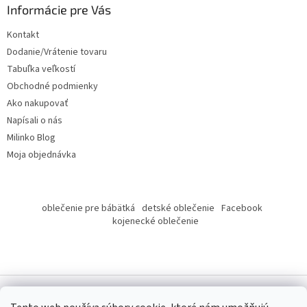
ä
Informácie pre Vás
t
Kontakt
i
Dodanie/Vrátenie tovaru
e
Tabuľka veľkostí
Obchodné podmienky
Ako nakupovať
Napísali o nás
Milinko Blog
Moja objednávka
oblečenie pre bábätká
detské oblečenie
Facebook
kojenecké oblečenie