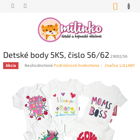
Prejsť
NÁKUP
na
KOŠÍK
obsah
Detské body 5KS, čislo 56/62
19002/56
Priemerné
Neohodnotené
Podrobnosti hodnotenia
Značka:
LULLABY
Akcia
hodnotenie
produktu
je
0,0
z
5
hviezdičiek.