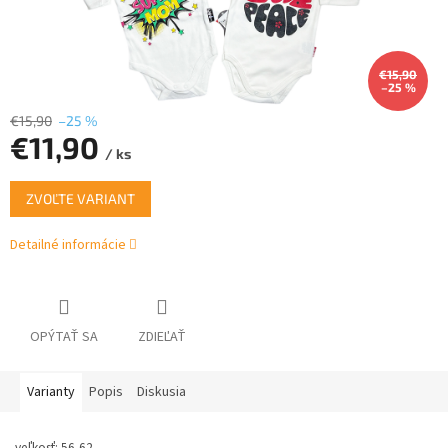
€15,90
–25 %
€15,90
–25 %
€11,90
/ ks
Jednotková
ZVOĽTE VARIANT
cena:
Detailné informácie
OPÝTAŤ SA
ZDIEĽAŤ
Varianty
Popis
Diskusia
veľkosť: 56-62