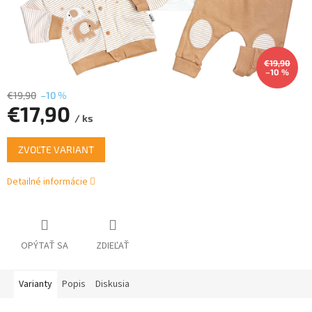
€19,90
–10 %
€19,90
–10 %
€17,90
/ ks
Jednotková
ZVOĽTE VARIANT
cena:
Detailné informácie
OPÝTAŤ SA
ZDIEĽAŤ
Varianty
Popis
Diskusia