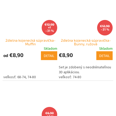
€12,90
€12,90
až
–31 %
–31 %
2dielna kojenecká súpravička-
2dielna kojenecká súpravička-
Muffin
Bunny, ružová
Skladom
Skladom
€8,90
€8,90
od
DETAIL
DETAIL
Set je zdobený s neodnímateľnou
3D aplikáciou.
68-74
74-80
74-80
€6,90