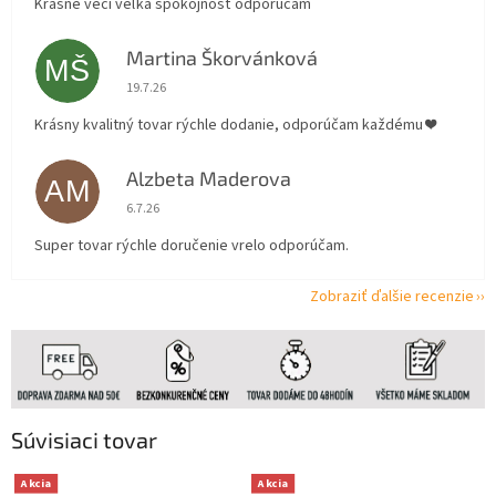
Krásne veci veľká spokojnosť odporúčam
Martina Škorvánková
MŠ
Hodnotenie obchodu je 5 z 5 hviezdičiek.
19.7.26
Krásny kvalitný tovar rýchle dodanie, odporúčam každému ❤️
Alzbeta Maderova
AM
Hodnotenie obchodu je 5 z 5 hviezdičiek.
6.7.26
Super tovar rýchle doručenie vrelo odporúčam.
Zobraziť ďalšie recenzie
Súvisiaci tovar
Akcia
Akcia