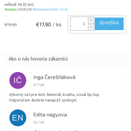
veľkosť: 56 (0-2m)
Skladom
| 19242/56
Môžeme doručiť do:
7.8.26
DO KOŠÍKA
€17,90
/ ks
€19,90
Inga Čerešňáková
IČ
Hodnotenie obchodu je 5 z 5 hviezdičiek.
27.7.26
Výborný set pre deti. Materiál, kvalita, vizuál tip-top.
Odporúčam. Budete nanajvýš spokojní.
Edita nagyova
EN
Hodnotenie obchodu je 5 z 5 hviezdičiek.
22.7.26