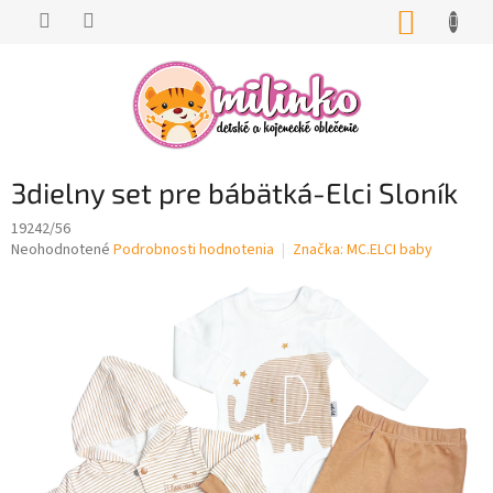
Prejsť
NÁKUP
na
KOŠÍK
obsah
3dielny set pre bábätká-Elci Sloník
19242/56
Priemerné
Neohodnotené
Podrobnosti hodnotenia
Značka:
MC.ELCI baby
hodnotenie
produktu
je
0,0
z
5
hviezdičiek.