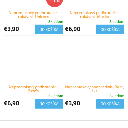
–43 %
Nepremokavý podbradník s
Nepremokavý podbradník s
rukávmi- Unicorn
rukávmi- Macko
Skladom
Skladom
€3,90
€6,90
DO KOŠÍKA
DO KOŠÍKA
Nepremokavý podbradník -
Nepremokavý podbradník- Bear,
Žirafa
1ks
Skladom
Skladom
€6,90
€3,90
DO KOŠÍKA
DO KOŠÍKA
Z