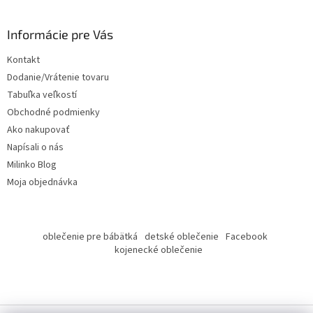
á
p
ä
Informácie pre Vás
t
Kontakt
i
Dodanie/Vrátenie tovaru
e
Tabuľka veľkostí
Obchodné podmienky
Ako nakupovať
Napísali o nás
Milinko Blog
Moja objednávka
oblečenie pre bábätká
detské oblečenie
Facebook
kojenecké oblečenie