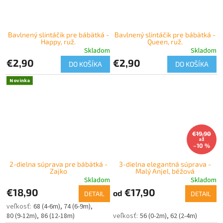
Bavlnený slintáčik pre bábätká -
Bavlnený slintáčik pre bábätká -
Happy, ruž.
Queen, ruž.
Skladom
Skladom
€2,90
€2,90
DO KOŠÍKA
DO KOŠÍKA
Novinka
€19,90
až
–10 %
2-dielna súprava pre bábätká -
3-dielna elegantná súprava -
Zajko
Malý Anjel, béžová
Skladom
Skladom
€18,90
€17,90
od
DETAIL
DETAIL
68 (4-6m)
74 (6-9m)
80 (9-12m)
86 (12-18m)
56 (0-2m)
62 (2-4m)