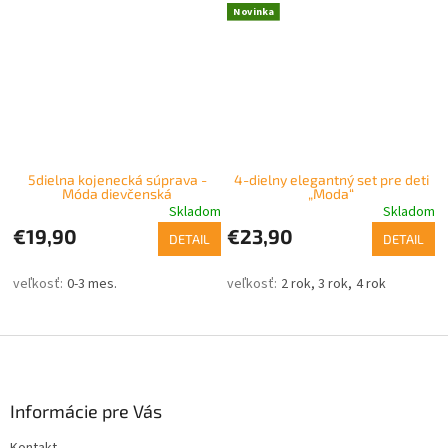
Novinka
5dielna kojenecká súprava -
4-dielny elegantný set pre deti
Móda dievčenská
„Moda“
Skladom
Skladom
€19,90
€23,90
DETAIL
DETAIL
0-3 mes.
2 rok
3 rok
4 rok
Z
á
p
ä
Informácie pre Vás
t
Kontakt