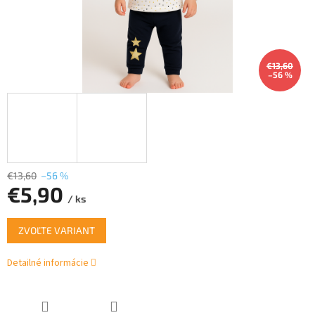
€13,60
–56 %
€13,60
–56 %
€5,90
/ ks
Jednotková
ZVOĽTE VARIANT
cena:
Detailné informácie