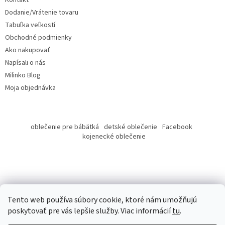
i
Dodanie/Vrátenie tovaru
e
Tabuľka veľkostí
Obchodné podmienky
Ako nakupovať
Napísali o nás
Milinko Blog
Moja objednávka
oblečenie pre bábätká
detské oblečenie
Facebook
kojenecké oblečenie
Tento web používa súbory cookie, ktoré nám umožňujú
poskytovať pre vás lepšie služby.
Viac informácií
tu
.
Copyright 2026
Milinko oblečenie
. Všetky práva vyhradené.