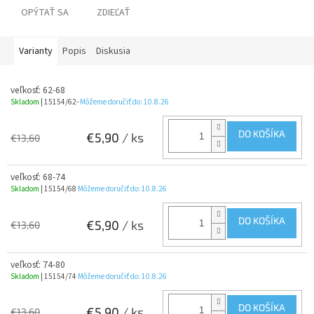
OPÝTAŤ SA
ZDIEĽAŤ
Varianty
Popis
Diskusia
veľkosť: 62-68
Skladom
| 15154/62-
Môžeme doručiť do:
10.8.26
DO KOŠÍKA
€5,90
/ ks
€13,60
veľkosť: 68-74
Skladom
| 15154/68
Môžeme doručiť do:
10.8.26
DO KOŠÍKA
€5,90
/ ks
€13,60
veľkosť: 74-80
Skladom
| 15154/74
Môžeme doručiť do:
10.8.26
DO KOŠÍKA
€5,90
/ ks
€13,60