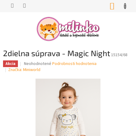
Prejsť
NÁKUP
na
KOŠÍK
obsah
2dielna súprava - Magic Night
15154/68
Priemerné
Neohodnotené
Podrobnosti hodnotenia
Akcia
hodnotenie
Značka:
Miniworld
produktu
je
0,0
z
5
hviezdičiek.