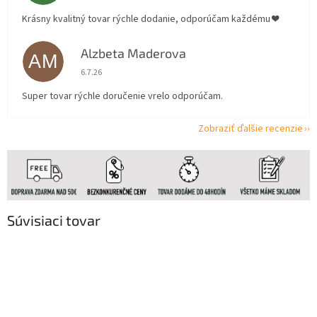
Krásny kvalitný tovar rýchle dodanie, odporúčam každému ❤️
Alzbeta Maderova
AM
Hodnotenie obchodu je 5 z 5 hviezdičiek.
6.7.26
Super tovar rýchle doručenie vrelo odporúčam.
Zobraziť ďalšie recenzie
Súvisiaci tovar