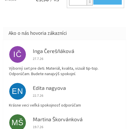
Inga Čerešňáková
IČ
Hodnotenie obchodu je 5 z 5 hviezdičiek.
27.7.26
Výborný set pre deti. Materiál, kvalita, vizuál tip-top.
Odporúčam. Budete nanajvýš spokojní.
Edita nagyova
EN
Hodnotenie obchodu je 5 z 5 hviezdičiek.
22.7.26
Krásne veci veľká spokojnosť odporúčam
Martina Škorvánková
MŠ
Hodnotenie obchodu je 5 z 5 hviezdičiek.
19.7.26