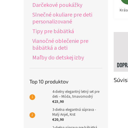
Darčekové poukážky
Krás
Slnečné okuliare pre deti
personalizované
Tipy pre bábätká
Vianočné oblečenie pre
bábätká a deti
Maľby do detskej izby
Súvis
Top 10 produktov
4-dielny elegantný letný set pre
deti – Móda, tmavomodrý
€23,90
3-dielna elegantná súprava -
Malý Anjel, Krst
€20,90
2-dielna súprava pre bábätká