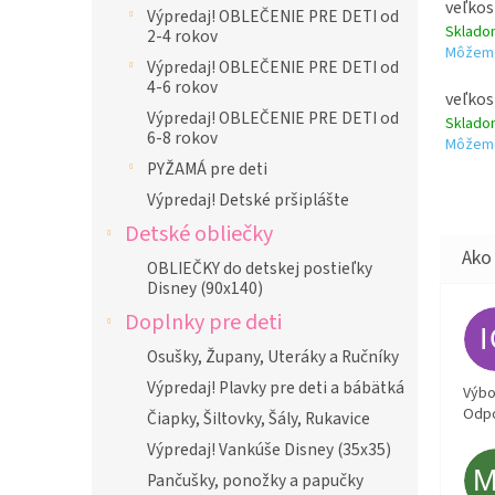
veľkos
Výpredaj! OBLEČENIE PRE DETI od
Sklad
2-4 rokov
Môžeme
Výpredaj! OBLEČENIE PRE DETI od
4-6 rokov
veľkos
Výpredaj! OBLEČENIE PRE DETI od
Sklad
6-8 rokov
Môžeme
PYŽAMÁ pre deti
Výpredaj! Detské pršiplášte
Detské obliečky
OBLIEČKY do detskej postieľky
Disney (90x140)
Doplnky pre deti
Osušky, Župany, Uteráky a Ručníky
Výpredaj! Plavky pre deti a bábätká
Výbor
Odpo
Čiapky, Šiltovky, Šály, Rukavice
Výpredaj! Vankúše Disney (35x35)
Pančušky, ponožky a papučky