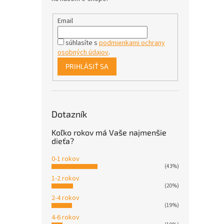
Email
súhlasíte s
podmienkami ochrany
osobných údajov
.
PRIHLÁSIŤ SA
Dotazník
Koľko rokov má Vaše najmenšie
dieťa?
0-1 rokov
(43%)
1-2 rokov
(20%)
2-4 rokov
(19%)
4-6 rokov