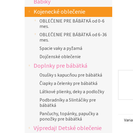
Bábiky
l
Kojenecké oblečenie
OBLEČENIE PRE BÁBÄTKÁ od 0-6
mes.
OBLEČENIE PRE BÁBÄTKÁ od 6-36
mes.
Spacie vaky a pyžamá
Dojčenské oblečenie
Doplnky pre bábätká
Osušky s kapucňou pre bábätká
Čiapky a čelenky pre bábätká
Látkové plienky, deky a podložky
Podbradníky a Slintáčiky pre
bábätká
Pančuchy, topánky, papučky a
ponožky pre bábätká
Varia
Výpredaj! Detské oblečenie