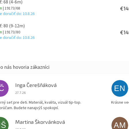
ť: 68 (4-6m)
€14
om
| 19173/68
 doručiť do:
10.8.26
ť: 80 (9-12m)
€14
om
| 19173/80
 doručiť do:
10.8.26
Inga Čerešňáková
IČ
EN
Hodnotenie obchodu je 5 z 5 hviezdičiek.
27.7.26
ný set pre deti. Materiál, kvalita, vizuál tip-top.
Krásne ve
rúčam. Budete nanajvýš spokojní.
Martina Škorvánková
MŠ
AM
Hodnotenie obchodu je 5 z 5 hviezdičiek.