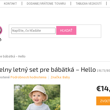
KONTAKT
DODANIE/VRÁTENIE TOVARU
TABUĽKA VEĽKOSTÍ
HĽADAŤ
re bábätká – Hello
elny letný set pre bábätká – Hello
19173/80
né
notené
Podrobnosti hodnotenia
Značka:
Baby
nie
€14
u
Jednotk
ZVOĽT
cena:
iek.