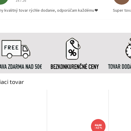
19.7.26
ny kvalitný tovar rýchle dodanie, odporúčam každému ❤️
Super tov
iaci tovar
€6,90
–43 %