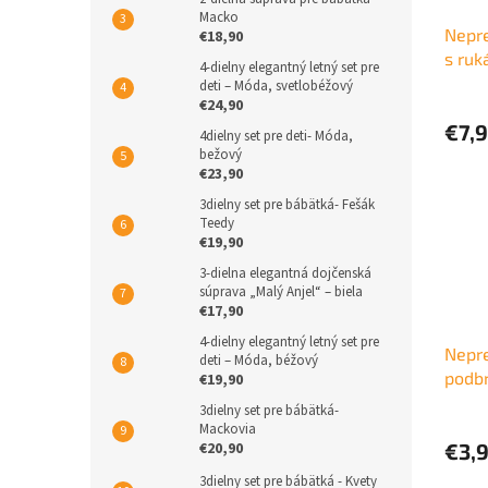
Macko
Nepr
€18,90
s ruk
4-dielny elegantný letný set pre
deti – Móda, svetlobéžový
€24,90
€7,
4dielny set pre deti- Móda,
bežový
€23,90
3dielny set pre bábätká- Fešák
Teedy
€19,90
3-dielna elegantná dojčenská
súprava „Malý Anjel“ – biela
€17,90
4-dielny elegantný letný set pre
Nepr
deti – Móda, béžový
podbr
€19,90
3dielny set pre bábätká-
Mackovia
€3,
€20,90
3dielny set pre bábätká - Kvety