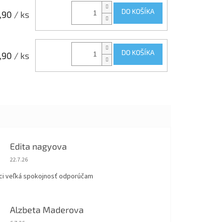
DO KOŠÍKA
,90
/ ks
DO KOŠÍKA
,90
/ ks
Edita nagyova
Hodnotenie obchodu je 5 z 5 hviezdičiek.
22.7.26
ci veľká spokojnosť odporúčam
Alzbeta Maderova
Hodnotenie obchodu je 5 z 5 hviezdičiek.