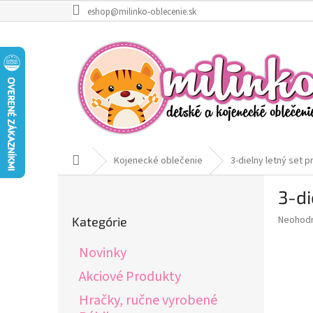
Prejsť
eshop@milinko-oblecenie.sk
na
obsah
Domov
Kojenecké oblečenie
3-dielny letný set p
B
3-di
o
Preskočiť
č
Priemer
Neohod
Kategórie
kategórie
n
hodnote
ý
produkt
Novinky
p
je
0,0
a
Akciové Produkty
z
n
Hračky, ručne vyrobené
5
e
hviezdič