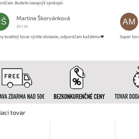
rúčam. Budete nanajvýš spokojní.
Martina Škorvánková
MŠ
AM
Hodnotenie obchodu je 5 z 5 hviezdičiek.
19.7.26
ny kvalitný tovar rýchle dodanie, odporúčam každému ❤️
Super tov
iaci tovar