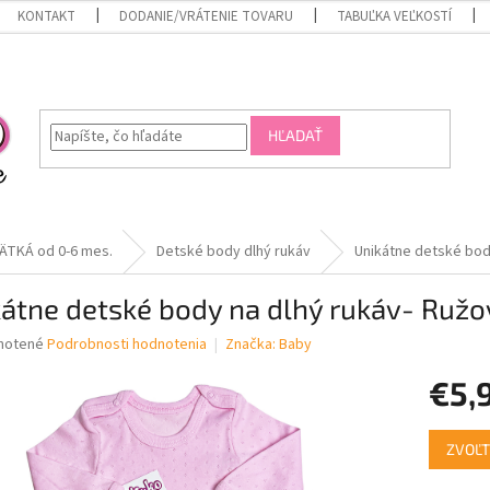
KONTAKT
DODANIE/VRÁTENIE TOVARU
TABUĽKA VEĽKOSTÍ
HĽADAŤ
ÄTKÁ od 0-6 mes.
Detské body dlhý rukáv
Unikátne detské bod
átne detské body na dlhý rukáv- Ružo
né
notené
Podrobnosti hodnotenia
Značka:
Baby
nie
€5,
u
Jednotk
ZVOĽT
cena:
iek.