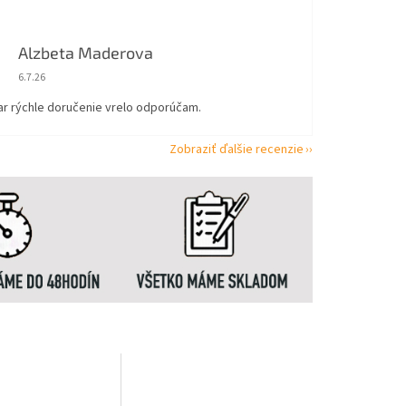
Alzbeta Maderova
Hodnotenie obchodu je 5 z 5 hviezdičiek.
6.7.26
ar rýchle doručenie vrelo odporúčam.
Zobraziť ďalšie recenzie