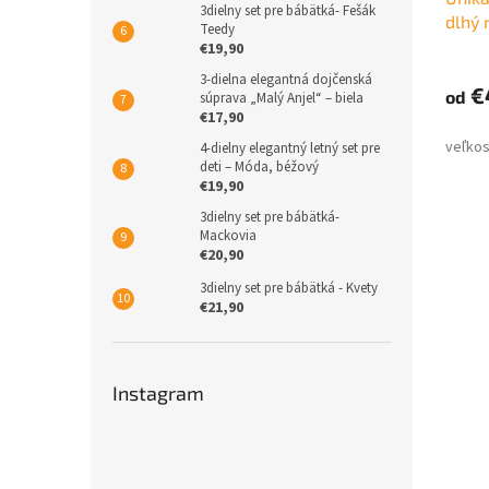
3dielny set pre bábätká- Fešák
dlhý 
Teedy
10% m
€19,90
3-dielna elegantná dojčenská
€
od
súprava „Malý Anjel“ – biela
€17,90
4-dielny elegantný letný set pre
deti – Móda, béžový
€19,90
3dielny set pre bábätká-
Mackovia
€20,90
3dielny set pre bábätká - Kvety
€21,90
Instagram