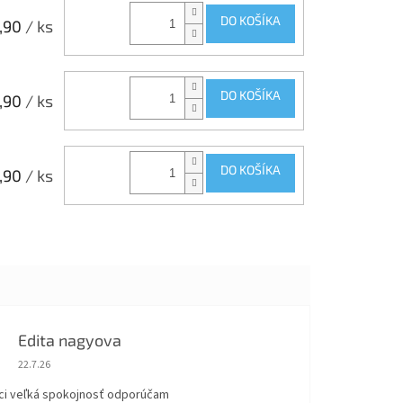
DO KOŠÍKA
,90
/ ks
DO KOŠÍKA
,90
/ ks
DO KOŠÍKA
,90
/ ks
Edita nagyova
Hodnotenie obchodu je 5 z 5 hviezdičiek.
22.7.26
ci veľká spokojnosť odporúčam