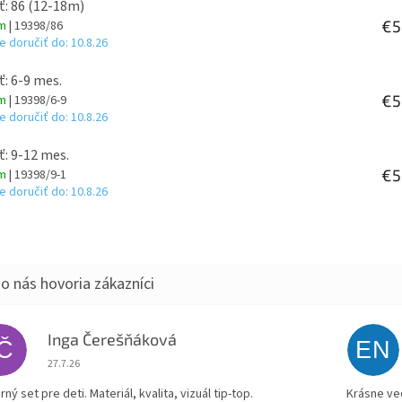
ť: 86 (12-18m)
€5
om
| 19398/86
 doručiť do:
10.8.26
ť: 6-9 mes.
€5
om
| 19398/6-9
 doručiť do:
10.8.26
ť: 9-12 mes.
€5
om
| 19398/9-1
 doručiť do:
10.8.26
Inga Čerešňáková
IČ
EN
Hodnotenie obchodu je 5 z 5 hviezdičiek.
27.7.26
ný set pre deti. Materiál, kvalita, vizuál tip-top.
Krásne ve