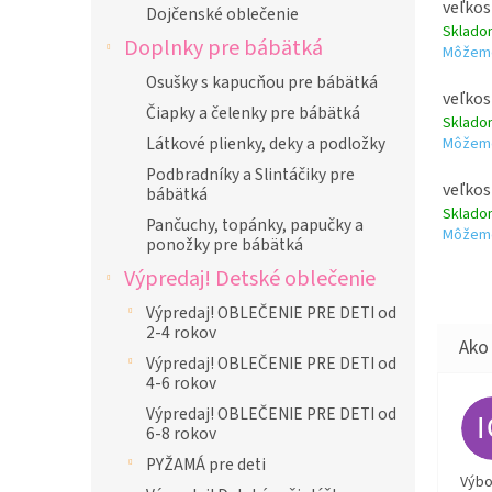
veľkos
Dojčenské oblečenie
Sklad
Doplnky pre bábätká
Môžeme
Osušky s kapucňou pre bábätká
veľkos
Čiapky a čelenky pre bábätká
Sklad
Látkové plienky, deky a podložky
Môžeme
Podbradníky a Slintáčiky pre
veľkos
bábätká
Sklad
Pančuchy, topánky, papučky a
Môžeme
ponožky pre bábätká
Výpredaj! Detské oblečenie
Výpredaj! OBLEČENIE PRE DETI od
2-4 rokov
Výpredaj! OBLEČENIE PRE DETI od
4-6 rokov
Výpredaj! OBLEČENIE PRE DETI od
6-8 rokov
PYŽAMÁ pre deti
Výbor