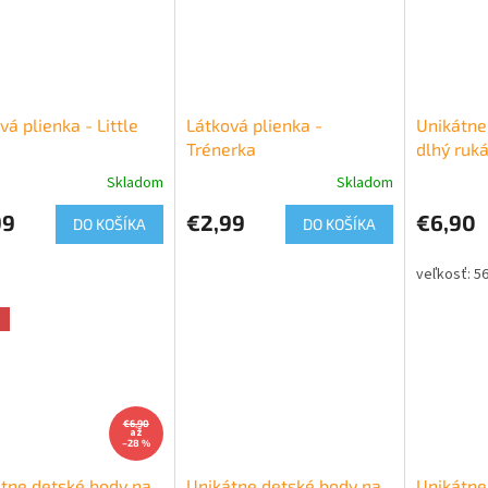
vá plienka - Little
Látková plienka -
Unikátne
Trénerka
dlhý ruk
Skladom
Skladom
99
€2,99
€6,90
DO KOŠÍKA
DO KOŠÍKA
56
a
€6,90
až
–28 %
tne detské body na
Unikátne detské body na
Unikátne