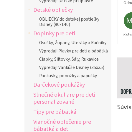
Výpredaj! Detské pršiplášte
Odpo
Detské obliečky
OBLIEČKY do detskej postieľky
Disney (90x140)
Doplnky pre deti
Krás
Osušky, Župany, Uteráky a Ručníky
Výpredaj! Plavky pre deti a bábätká
Čiapky, Šiltovky, Šály, Rukavice
Výpredaj! Vankúše Disney (35x35)
Pančušky, ponožky a papučky
Darčekové poukážky
Slnečné okuliare pre deti
personalizované
Súvis
Tipy pre bábätká
Vianočné oblečenie pre
bábätká a deti