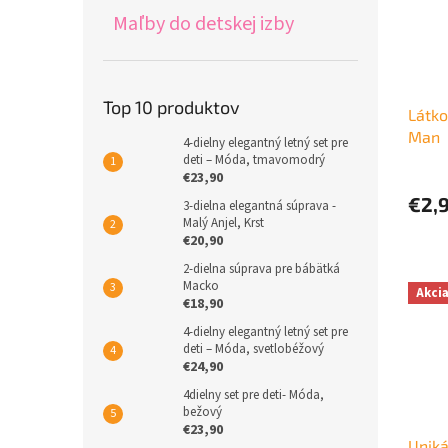
Maľby do detskej izby
Top 10 produktov
Látko
Man
4-dielny elegantný letný set pre
deti – Móda, tmavomodrý
€23,90
€2,
3-dielna elegantná súprava -
Malý Anjel, Krst
€20,90
2-dielna súprava pre bábätká
Macko
Akci
€18,90
4-dielny elegantný letný set pre
deti – Móda, svetlobéžový
€24,90
4dielny set pre deti- Móda,
bežový
€23,90
Uniká