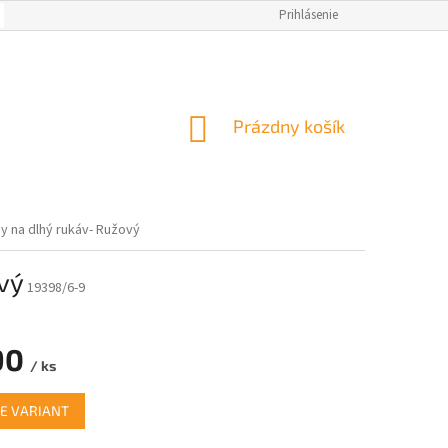
OBCHODNÉ PODMIENKY
AKO NAKUPOVAŤ
Prihlásenie
NAPÍSALI O NÁS
M
NÁKUPNÝ
Prázdny košík
KOŠÍK
y na dlhý rukáv- Ružový
vý
19398/6-9
90
/ ks
ová
E VARIANT