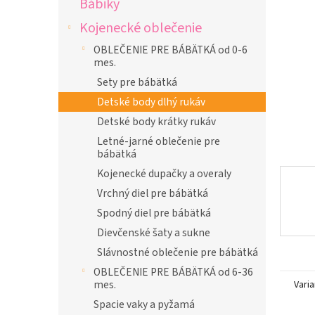
Bábiky
l
Kojenecké oblečenie
OBLEČENIE PRE BÁBÄTKÁ od 0-6
mes.
Sety pre bábätká
Detské body dlhý rukáv
Detské body krátky rukáv
Letné-jarné oblečenie pre
bábätká
Kojenecké dupačky a overaly
Vrchný diel pre bábätká
Spodný diel pre bábätká
Dievčenské šaty a sukne
Slávnostné oblečenie pre bábätká
OBLEČENIE PRE BÁBÄTKÁ od 6-36
mes.
Varia
Spacie vaky a pyžamá