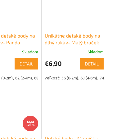
 detské body na
Unikátne detské body na
áv- Panda
dlhý rukáv- Malý braček
Skladom
Skladom
€6,90
DETAIL
DETAIL
 (0-2m)
62 (2-4m)
68 (4-6m)
74 (6-9m)
56 (0-2m)
80 (9-12m)
68 (4-6m)
86 (12-18m)
74 (6-9m)
92 (18-24m)
€6,90
–20 %
 detské body na
Detské body - Mamička-