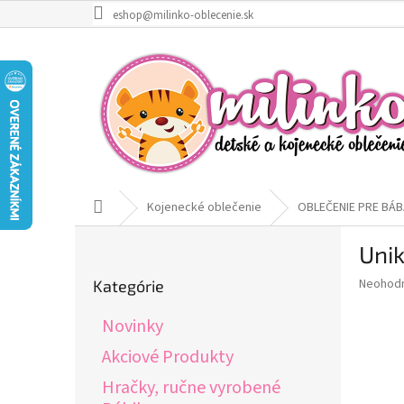
Prejsť
eshop@milinko-oblecenie.sk
na
obsah
Domov
Kojenecké oblečenie
OBLEČENIE PRE BÁB
B
Unik
o
Preskočiť
č
Priemer
Neohod
Kategórie
kategórie
n
hodnote
ý
produkt
Novinky
p
je
0,0
a
Akciové Produkty
z
n
Hračky, ručne vyrobené
5
e
hviezdič