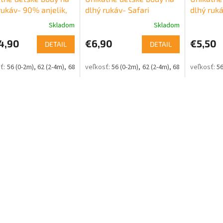
rukáv- 90% anjelik,
dlhý rukáv- Safari
dlhý ruká
alý rošťák
Skladom
Skladom
4,90
€6,90
€5,50
DETAIL
DETAIL
56 (0-2m)
62 (2-4m)
68 (4-6m)
74 (6-9m)
56 (0-2m)
80 (9-12m)
62 (2-4m)
86 (12-18m)
68 (4-6m)
74 (6-
56