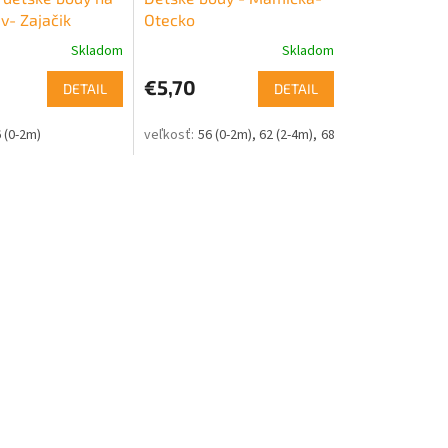
v- Zajačik
Otecko
Skladom
Skladom
€5,70
DETAIL
DETAIL
9m)
 (0-2m)
80 (9-12m)
56 (0-2m)
62 (2-4m)
68 (4-6m)