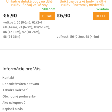
Unikátne detské body na dlhý
Unikátne detské body na dlhý
rukáv- Snívaj veľké sny
rukáv- Roztomilý medvedík
Skladom
Skladom
€6,90
€6,90
DETAIL
DETAIL
56 (0-2m)
62 (2-4m)
68 (4-6m)
74 (6-9m)
80 (9-12m)
86 (12-18m)
92 (18-24m)
98 (24-36m)
56 (0-2m)
68 (4-6m)
Z
á
p
ä
Informácie pre Vás
t
Kontakt
i
Dodanie/Vrátenie tovaru
e
Tabuľka veľkostí
Obchodné podmienky
Ako nakupovať
Napísali o nás