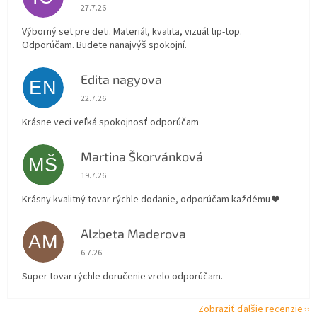
Hodnotenie obchodu je 5 z 5 hviezdičiek.
27.7.26
Výborný set pre deti. Materiál, kvalita, vizuál tip-top.
Odporúčam. Budete nanajvýš spokojní.
Edita nagyova
EN
Hodnotenie obchodu je 5 z 5 hviezdičiek.
22.7.26
Krásne veci veľká spokojnosť odporúčam
Martina Škorvánková
MŠ
Hodnotenie obchodu je 5 z 5 hviezdičiek.
19.7.26
Krásny kvalitný tovar rýchle dodanie, odporúčam každému ❤️
Alzbeta Maderova
AM
Hodnotenie obchodu je 5 z 5 hviezdičiek.
6.7.26
Super tovar rýchle doručenie vrelo odporúčam.
Zobraziť ďalšie recenzie