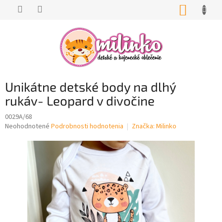
Prejsť
NÁKUP
na
KOŠÍK
obsah
Unikátne detské body na dlhý
rukáv- Leopard v divočine
0029A/68
Priemerné
Neohodnotené
Podrobnosti hodnotenia
Značka:
Milinko
hodnotenie
produktu
je
0,0
z
5
hviezdičiek.