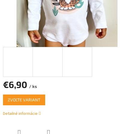
€6,90
/ ks
Jednotková
ZVOĽTE VARIANT
cena:
Detailné informácie