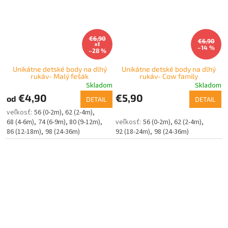
€6,90
€6,90
až
–14 %
–28 %
Unikátne detské body na dlhý
Unikátne detské body na dlhý
rukáv- Malý fešák
rukáv- Cow family
Skladom
Skladom
€4,90
€5,90
od
DETAIL
DETAIL
56 (0-2m)
62 (2-4m)
68 (4-6m)
74 (6-9m)
80 (9-12m)
56 (0-2m)
62 (2-4m)
86 (12-18m)
98 (24-36m)
92 (18-24m)
98 (24-36m)