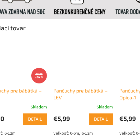
iaci tovar
€5,99
–34 %
chy pre bábätká –
Pančuchy pre bábätká –
Pančuchy
a
LEV
Opica-1
Skladom
Skladom
90
€5,99
€5,99
DETAIL
DETAIL
6-12m
0-6m
6-12m
0