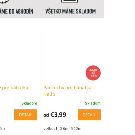
€5,99
až
–33 %
 pre bábätká –
Pančuchy pre bábätká –
Hello
Skladom
Skladom
€3,99
od
DETAIL
DETAIL
-6m
0-6m
6-12m