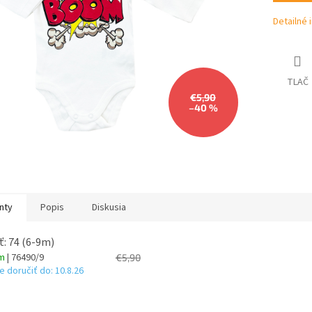
hviezdičiek.
Detailné 
TLAČ
€5,90
–40 %
nty
Popis
Diskusia
ť: 74 (6-9m)
om
| 76490/9
€5,90
 doručiť do:
10.8.26