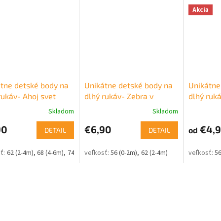
Akcia
tne detské body na
Unikátne detské body na
Unikátne
rukáv- Ahoj svet
dlhý rukáv- Zebra v
dlhý ruk
divočine
kravička
Skladom
Skladom
90
€6,90
€4,
od
DETAIL
DETAIL
62 (2-4m)
68 (4-6m)
74 (6-9m)
80 (9-12m)
56 (0-2m)
62 (2-4m)
56