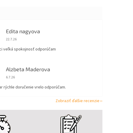
Edita nagyova
Hodnotenie obchodu je 5 z 5 hviezdičiek.
22.7.26
ci veľká spokojnosť odporúčam
Alzbeta Maderova
Hodnotenie obchodu je 5 z 5 hviezdičiek.
6.7.26
ar rýchle doručenie vrelo odporúčam.
Zobraziť ďalšie recenzie