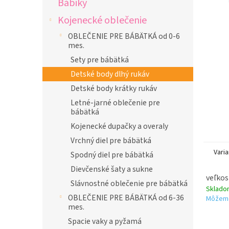
Bábiky
l
Kojenecké oblečenie
OBLEČENIE PRE BÁBÄTKÁ od 0-6
mes.
Sety pre bábätká
Detské body dlhý rukáv
Detské body krátky rukáv
Letné-jarné oblečenie pre
bábätká
Kojenecké dupačky a overaly
Vrchný diel pre bábätká
Varia
Spodný diel pre bábätká
Dievčenské šaty a sukne
veľkos
Slávnostné oblečenie pre bábätká
Sklad
OBLEČENIE PRE BÁBÄTKÁ od 6-36
Môžeme
mes.
Spacie vaky a pyžamá