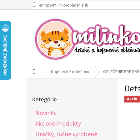
Prejsť
eshop@milinko-oblecenie.sk
na
obsah
Domov
Kojenecké oblečenie
OBLEČENIE PRE BÁB
B
Det
o
Preskočiť
č
Kategórie
Akcia
kategórie
n
ý
Novinky
p
a
Akciové Produkty
n
Hračky, ručne vyrobené
e