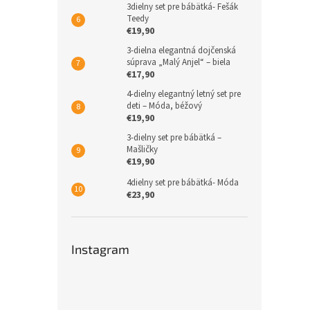
3dielny set pre bábätká- Fešák
Teedy
€19,90
3-dielna elegantná dojčenská
súprava „Malý Anjel“ – biela
€17,90
4-dielny elegantný letný set pre
deti – Móda, béžový
€19,90
3-dielny set pre bábätká –
Mašličky
€19,90
4dielny set pre bábätká- Móda
€23,90
Instagram