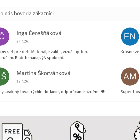
Inga Čerešňáková
IČ
EN
Hodnotenie obchodu je 5 z 5 hviezdičiek.
27.7.26
ný set pre deti. Materiál, kvalita, vizuál tip-top.
Krásne ve
rúčam. Budete nanajvýš spokojní.
Martina Škorvánková
MŠ
AM
Hodnotenie obchodu je 5 z 5 hviezdičiek.
19.7.26
ny kvalitný tovar rýchle dodanie, odporúčam každému ❤️
Super tov