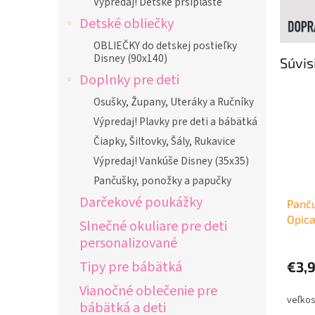
Výpredaj! Detské pršiplášte
Detské obliečky
OBLIEČKY do detskej postieľky
Disney (90x140)
Súvis
Doplnky pre deti
Osušky, Župany, Uteráky a Ručníky
Výpredaj! Plavky pre deti a bábätká
Čiapky, Šiltovky, Šály, Rukavice
Výpredaj! Vankúše Disney (35x35)
Pančušky, ponožky a papučky
Darčekové poukážky
Panču
Opic
Slnečné okuliare pre deti
personalizované
Tipy pre bábätká
€3,
Vianočné oblečenie pre
bábätká a deti