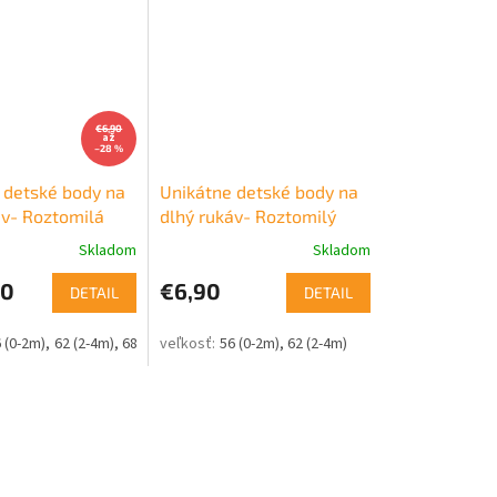
€6,90
až
–28 %
 detské body na
Unikátne detské body na
áv- Roztomilá
dlhý rukáv- Roztomilý
tiger
Skladom
Skladom
90
€6,90
DETAIL
DETAIL
 (0-2m)
62 (2-4m)
68 (4-6m)
80 (9-12m)
56 (0-2m)
86 (12-18m)
62 (2-4m)
98 (24-36m)