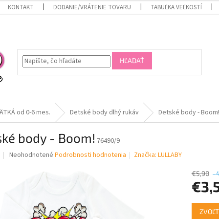
KONTAKT
DODANIE/VRÁTENIE TOVARU
TABUĽKA VEĽKOSTÍ
HĽADAŤ
ÄTKÁ od 0-6 mes.
Detské body dlhý rukáv
Detské body - Boom
ské body - Boom!
76490/9
Priemerné
Neohodnotené
Podrobnosti hodnotenia
Značka:
LULLABY
hodnotenie
produktu
€5,90
–
je
€3,
0,0
z
Jednotk
5
ZVOĽT
cena: