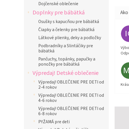
Dojčenské oblečenie
Doplnky pre bábätká
Osušky s kapucňou pre bábätká
Čiapky a čelenky pre bábätká
Látkové plienky, deky a podložky
Podbradníky a Slintáčiky pre
Výbor
bábätká
Odpo
Pančuchy, topánky, papučky a
ponožky pre bábätká
Výpredaj! Detské oblečenie
Výpredaj! OBLEČENIE PRE DETI od
Krás
2-4 rokov
Výpredaj! OBLEČENIE PRE DETI od
4-6 rokov
Výpredaj! OBLEČENIE PRE DETI od
6-8 rokov
PYŽAMÁ pre deti