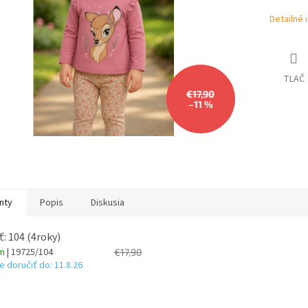
Detailné 
TLAČ
€17,90
–11 %
nty
Popis
Diskusia
ť: 104 (4roky)
om
| 19725/104
€17,90
 doručiť do:
11.8.26