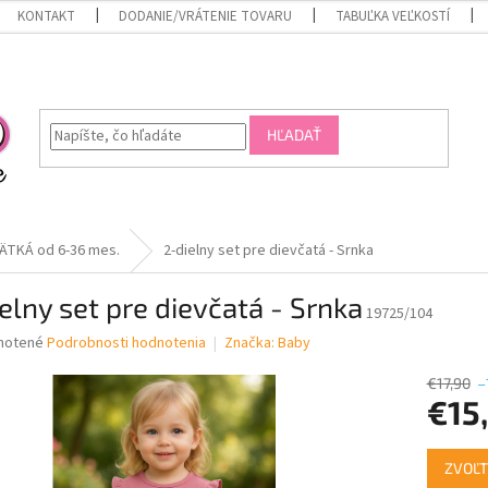
KONTAKT
DODANIE/VRÁTENIE TOVARU
TABUĽKA VEĽKOSTÍ
HĽADAŤ
ÄTKÁ od 6-36 mes.
2-dielny set pre dievčatá - Srnka
elny set pre dievčatá - Srnka
19725/104
né
notené
Podrobnosti hodnotenia
Značka:
Baby
nie
u
€17,90
–
€15
Jednotk
ZVOĽT
cena:
iek.