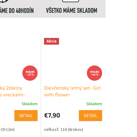
Akcia
€18,99
€14,90
–32 %
–46 %
ký 2dielny
Dievčenský letný set- Girl
s vreckami-
with flower
, bordový
Skladom
Skladom
€7,90
DETAIL
DETAIL
 (9-12m)
116 (6rokov)