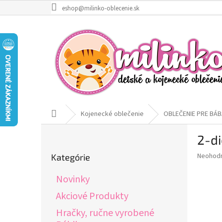
Prejsť
eshop@milinko-oblecenie.sk
na
obsah
Domov
Kojenecké oblečenie
OBLEČENIE PRE BÁB
B
2-di
o
Preskočiť
č
Priemer
Neohod
Kategórie
kategórie
n
hodnote
ý
produkt
Novinky
p
je
0,0
a
Akciové Produkty
z
n
Hračky, ručne vyrobené
5
e
hviezdič