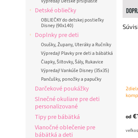
Výpredaj! Detské pršiplášte
Detské obliečky
OBLIEČKY do detskej postieľky
Disney (90x140)
Súvis
Doplnky pre deti
Osušky, Župany, Uteráky a Ručníky
Výpredaj! Plavky pre deti a bábätká
Čiapky, Šiltovky, Šály, Rukavice
Výpredaj! Vankúše Disney (35x35)
Pančušky, ponožky a papučky
Darčekové poukážky
2diel
kompl
Slnečné okuliare pre deti
personalizované
€
Tipy pre bábätká
od
Vianočné oblečenie pre
bábätká a deti