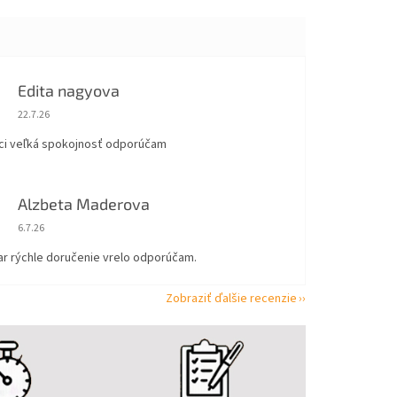
Edita nagyova
Hodnotenie obchodu je 5 z 5 hviezdičiek.
22.7.26
ci veľká spokojnosť odporúčam
Alzbeta Maderova
Hodnotenie obchodu je 5 z 5 hviezdičiek.
6.7.26
ar rýchle doručenie vrelo odporúčam.
Zobraziť ďalšie recenzie