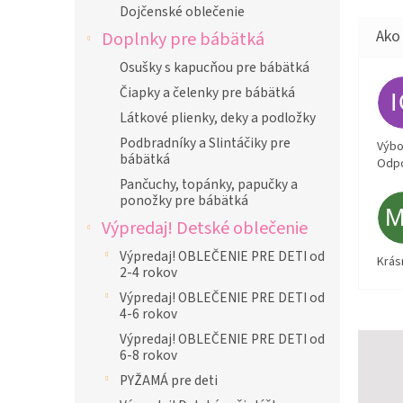
Dojčenské oblečenie
Doplnky pre bábätká
Osušky s kapucňou pre bábätká
Čiapky a čelenky pre bábätká
Látkové plienky, deky a podložky
Podbradníky a Slintáčiky pre
Výbor
bábätká
Odpo
Pančuchy, topánky, papučky a
ponožky pre bábätká
Výpredaj! Detské oblečenie
Výpredaj! OBLEČENIE PRE DETI od
Krás
2-4 rokov
Výpredaj! OBLEČENIE PRE DETI od
4-6 rokov
Výpredaj! OBLEČENIE PRE DETI od
6-8 rokov
PYŽAMÁ pre deti