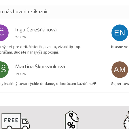
Inga Čerešňáková
IČ
EN
Hodnotenie obchodu je 5 z 5 hviezdičiek.
27.7.26
ný set pre deti. Materiál, kvalita, vizuál tip-top.
Krásne ve
rúčam. Budete nanajvýš spokojní.
Martina Škorvánková
MŠ
AM
Hodnotenie obchodu je 5 z 5 hviezdičiek.
19.7.26
ny kvalitný tovar rýchle dodanie, odporúčam každému ❤️
Super tov