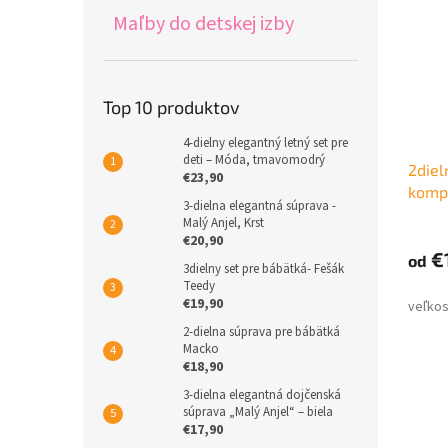
Maľby do detskej izby
Top 10 produktov
4-dielny elegantný letný set pre
deti – Móda, tmavomodrý
2diel
€23,90
kompl
3-dielna elegantná súprava -
Malý Anjel, Krst
€20,90
€
od
3dielny set pre bábätká- Fešák
Teedy
€19,90
2-dielna súprava pre bábätká
Macko
€18,90
3-dielna elegantná dojčenská
súprava „Malý Anjel“ – biela
€17,90