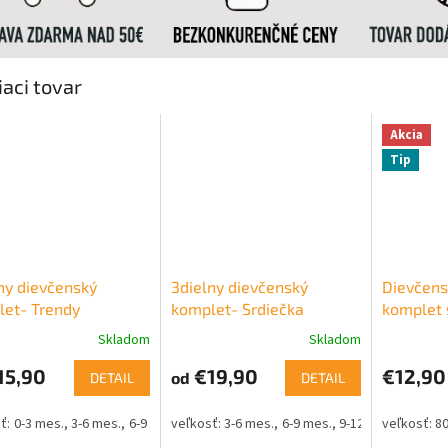
iaci tovar
Akcia
Tip
ny dievčenský
3dielny dievčenský
Dievčens
et- Trendy
komplet- Srdiečka
komplet 
Katarina
Skladom
Skladom
15,90
€19,90
€12,90
od
DETAIL
DETAIL
0-3 mes.
3-6 mes.
6-9 mes.
3-6 mes.
6-9 mes.
9-12 mes.
80