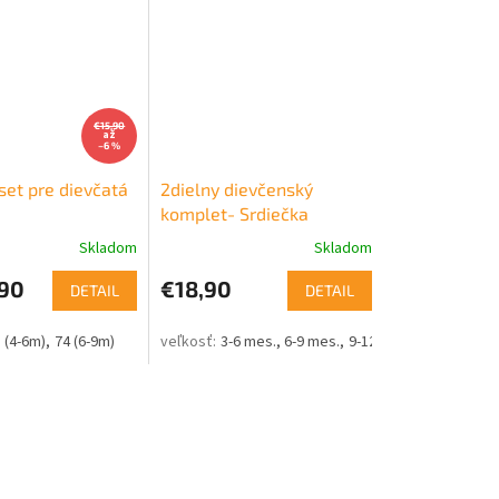
€15,90
až
–6 %
set pre dievčatá
2dielny dievčenský
komplet- Srdiečka
Skladom
Skladom
90
€18,90
DETAIL
DETAIL
2-18m)
 (4-6m)
74 (6-9m)
3-6 mes.
6-9 mes.
9-12 mes.