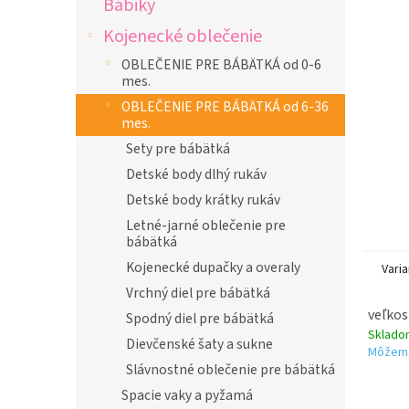
Bábiky
l
Kojenecké oblečenie
OBLEČENIE PRE BÁBÄTKÁ od 0-6
mes.
OBLEČENIE PRE BÁBÄTKÁ od 6-36
mes.
Sety pre bábätká
Detské body dlhý rukáv
Detské body krátky rukáv
Letné-jarné oblečenie pre
bábätká
Kojenecké dupačky a overaly
Varia
Vrchný diel pre bábätká
veľkos
Spodný diel pre bábätká
Sklad
Dievčenské šaty a sukne
Môžeme
Slávnostné oblečenie pre bábätká
Spacie vaky a pyžamá