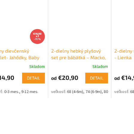
€16,90
až
–11 %
ny dievčenský
2-dielny hebký plyšový
2-dielny 
et- Jahôdky, Baby
set pre bábätká – Macko,
- Lienka
krémový
Skladom
Skladom
14,90
€20,90
€14,
od
od
DETAIL
DETAIL
0-3 mes.
9-12 mes.
68 (4-6m)
74 (6-9m)
80 (9-12m)
86 (1
68