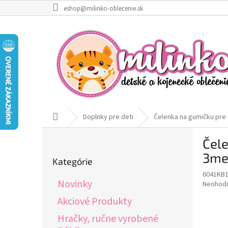
Prejsť
eshop@milinko-oblecenie.sk
na
obsah
Domov
Doplnky pre deti
Čelenka na gumičku pre 
B
Čele
o
Preskočiť
č
3me
Kategórie
kategórie
n
6041KB
ý
Novinky
Priemer
Neohod
p
hodnote
a
Akciové Produkty
produkt
n
je
Hračky, ručne vyrobené
e
0,0