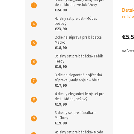
deti – Móda, svetlobéžový
Detsk
€24,90
rukáv
4dielny set pre deti- Móda,
zele
bežový
€23,90
€5,
2-dielna súprava pre bábätká
Macko
€18,90
3dielny set pre bábätká- Fešák
Teedy
€19,90
3-dielna elegantná dojčenská
súprava „Malý Anjel“ – biela
€17,90
4-dielny elegantný letný set pre
deti – Móda, béžový
€19,90
3-dielny set pre bábätká –
Mašličky
€19,90
4dielny set pre bábätká- Móda