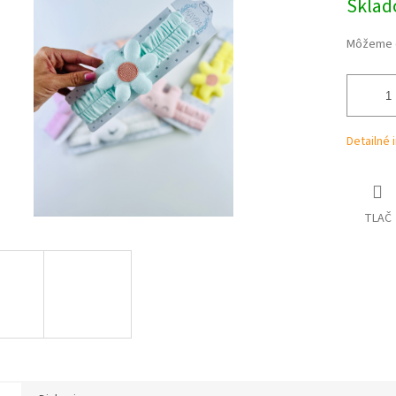
Skla
cena:
iek.
Môžeme d
Detailné 
TLAČ