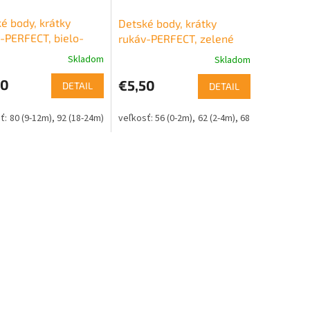
é body, krátky
Detské body, krátky
-PERFECT, bielo-
rukáv-PERFECT, zelené
né
Skladom
Skladom
50
€5,50
DETAIL
DETAIL
80 (9-12m)
92 (18-24m)
56 (0-2m)
62 (2-4m)
68 (4-6m)
74 (6-