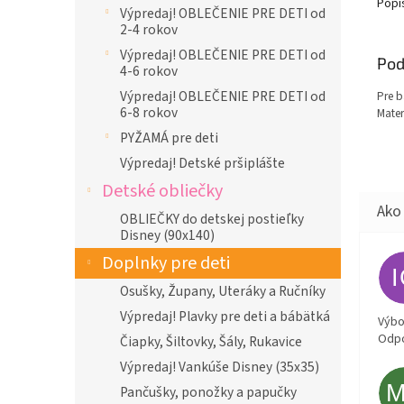
Popi
Výpredaj! OBLEČENIE PRE DETI od
2-4 rokov
Výpredaj! OBLEČENIE PRE DETI od
Pod
4-6 rokov
Výpredaj! OBLEČENIE PRE DETI od
Pre b
6-8 rokov
Mater
PYŽAMÁ pre deti
Výpredaj! Detské pršiplášte
Detské obliečky
OBLIEČKY do detskej postieľky
Disney (90x140)
Doplnky pre deti
Osušky, Župany, Uteráky a Ručníky
Výpredaj! Plavky pre deti a bábätká
Výbor
Odpo
Čiapky, Šiltovky, Šály, Rukavice
Výpredaj! Vankúše Disney (35x35)
Pančušky, ponožky a papučky