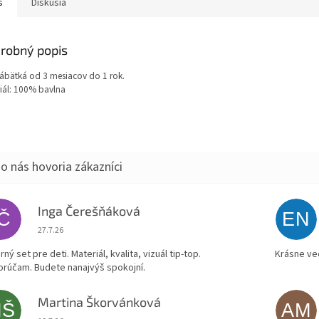
s
Diskusia
robný popis
ábätká od 3 mesiacov do 1 rok.
iál: 100% bavlna
Inga Čerešňáková
IČ
EN
Hodnotenie obchodu je 5 z 5 hviezdičiek.
27.7.26
ný set pre deti. Materiál, kvalita, vizuál tip-top.
Krásne ve
rúčam. Budete nanajvýš spokojní.
Martina Škorvánková
MŠ
AM
Hodnotenie obchodu je 5 z 5 hviezdičiek.