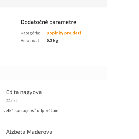
Dodatočné parametre
Kategória
:
Doplnky pre deti
Hmotnosť
:
0.2 kg
Edita nagyova
Hodnotenie obchodu je 5 z 5 hviezdičiek.
22.7.26
ci veľká spokojnosť odporúčam
Alzbeta Maderova
Hodnotenie obchodu je 5 z 5 hviezdičiek.