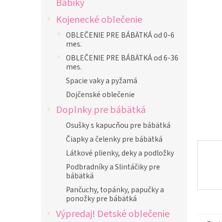
Bábiky
z
l
5
Kojenecké oblečenie
hviezdič
OBLEČENIE PRE BÁBÄTKÁ od 0-6
mes.
OBLEČENIE PRE BÁBÄTKÁ od 6-36
mes.
Spacie vaky a pyžamá
Dojčenské oblečenie
Doplnky pre bábätká
Osušky s kapucňou pre bábätká
Čiapky a čelenky pre bábätká
Látkové plienky, deky a podložky
Podbradníky a Slintáčiky pre
bábätká
Pančuchy, topánky, papučky a
ponožky pre bábätká
Výpredaj! Detské oblečenie