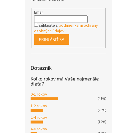
Email
súhlasíte s
podmienkami ochrany
osobných údajov
.
PRIHLÁSIŤ SA
Dotazník
Koľko rokov má Vaše najmenšie
dieťa?
0-1 rokov
(43%)
1-2 rokov
(20%)
2-4 rokov
(19%)
4-6 rokov