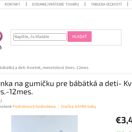
KONTAKT
DODANIE/VRÁTENIE TOVARU
TABUĽKA VEĽKOSTÍ
HĽADAŤ
bábätká a deti- Kvietok, menotolová 3mes.-12mes.
nka na gumičku pre bábätká a deti- K
s.-12mes.
11
né
notené
Podrobnosti hodnotenia
Značka:
KAYRA baby
nie
€3,
u
Jednotk