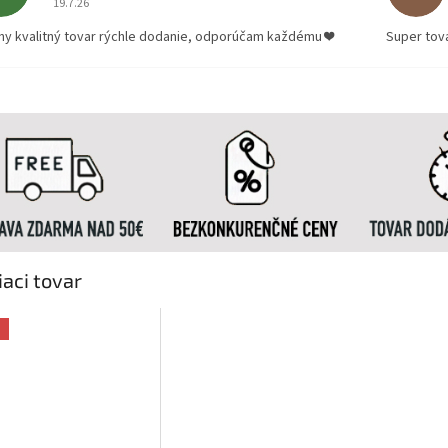
19.7.26
ny kvalitný tovar rýchle dodanie, odporúčam každému ❤️
Super tov
iaci tovar
a