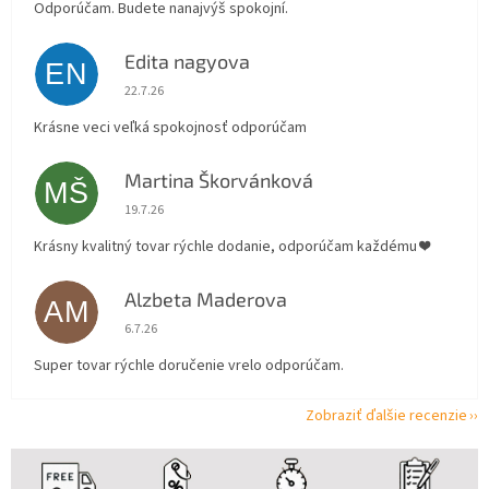
Odporúčam. Budete nanajvýš spokojní.
Edita nagyova
EN
Hodnotenie obchodu je 5 z 5 hviezdičiek.
22.7.26
Krásne veci veľká spokojnosť odporúčam
Martina Škorvánková
MŠ
Hodnotenie obchodu je 5 z 5 hviezdičiek.
19.7.26
Krásny kvalitný tovar rýchle dodanie, odporúčam každému ❤️
Alzbeta Maderova
AM
Hodnotenie obchodu je 5 z 5 hviezdičiek.
6.7.26
Super tovar rýchle doručenie vrelo odporúčam.
Zobraziť ďalšie recenzie