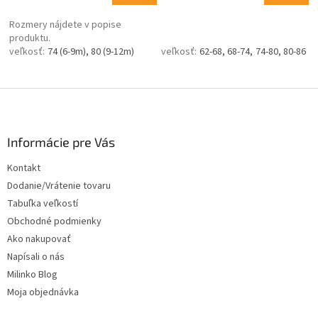
Rozmery nájdete v popise
produktu.
74 (6-9m)
80 (9-12m)
62-68
68-74
74-80
80-86
Z
á
p
ä
Informácie pre Vás
t
Kontakt
i
Dodanie/Vrátenie tovaru
e
Tabuľka veľkostí
Obchodné podmienky
Ako nakupovať
Napísali o nás
Milinko Blog
Moja objednávka