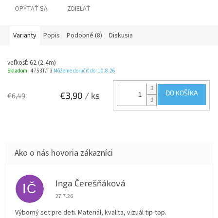
OPÝTAŤ SA
ZDIEĽAŤ
Varianty
Popis
Podobné (8)
Diskusia
veľkosť: 62 (2-4m)
Skladom
| 4753T/T3
Môžeme doručiť do:
10.8.26
DO KOŠÍKA
€3,90
/ ks
€6,49
Inga Čerešňáková
IČ
Hodnotenie obchodu je 5 z 5 hviezdičiek.
27.7.26
Výborný set pre deti. Materiál, kvalita, vizuál tip-top.