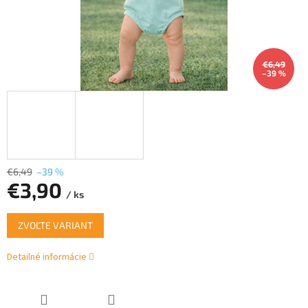
€6,49
–39 %
€6,49
–39 %
€3,90
/ ks
Jednotková
ZVOĽTE VARIANT
cena:
Detailné informácie