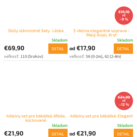
€19,70
až
–9 %
Dolly slávnostné šaty- Láska
3-dielna elegantná súprava -
Malý Anjel, Krst
Skladom
Skladom
€69,90
€17,90
od
DETAIL
DETAIL
110 (5rokov)
56 (0-2m)
62 (2-4m)
€24,90
až
–12 %
4dielny set pre bábätká-Móda,
4dielny set pre bábätká-Elegant
kockované
Skladom
Skladom
€21,90
€21,90
od
DETAIL
DETAIL