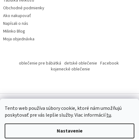
Tabuľka veľkostí
Obchodné podmienky
Ako nakupovať
Napísali o nás
Milinko Blog
Moja objednávka
oblečenie pre bábätká
detské oblečenie
Facebook
kojenecké oblečenie
Tento web používa súbory cookie, ktoré nám umožňujú
poskytovať pre vás lepšie služby.
Viac informácií
tu
.
Copyright 2026
Milinko oblečenie
. Všetky práva vyhradené.
Nastavenie