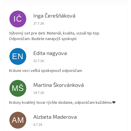
Inga Čerešňáková
IČ
Hodnotenie obchodu je 5 z 5 hviezdičiek.
27.7.26
Výborný set pre deti. Materiál, kvalita, vizuál tip-top.
Odporúčam. Budete nanajvýš spokojní.
Edita nagyova
EN
Hodnotenie obchodu je 5 z 5 hviezdičiek.
22.7.26
Krásne veci veľká spokojnosť odporúčam
Martina Škorvánková
MŠ
Hodnotenie obchodu je 5 z 5 hviezdičiek.
19.7.26
Krásny kvalitný tovar rýchle dodanie, odporúčam každému ❤️
Alzbeta Maderova
AM
Hodnotenie obchodu je 5 z 5 hviezdičiek.
6.7.26