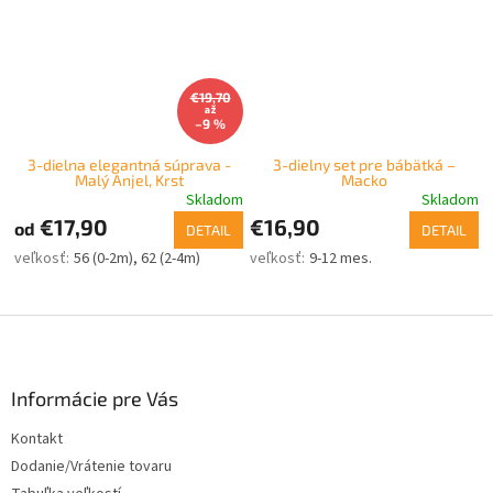
€19,70
až
–9 %
3-dielna elegantná súprava -
3-dielny set pre bábätká –
Malý Anjel, Krst
Macko
Skladom
Skladom
€17,90
€16,90
od
DETAIL
DETAIL
56 (0-2m)
62 (2-4m)
9-12 mes.
Z
á
p
ä
Informácie pre Vás
t
Kontakt
i
Dodanie/Vrátenie tovaru
e