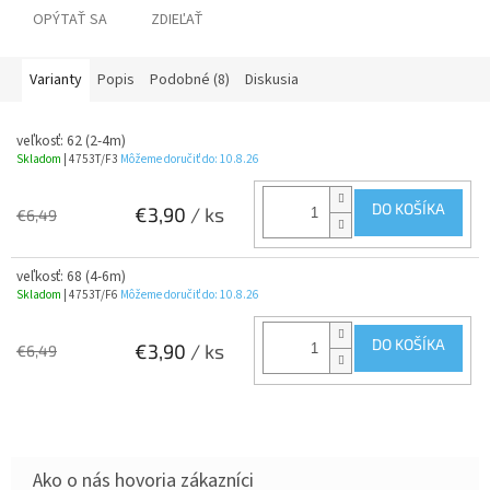
OPÝTAŤ SA
ZDIEĽAŤ
Varianty
Popis
Podobné (8)
Diskusia
veľkosť: 62 (2-4m)
Skladom
| 4753T/F3
Môžeme doručiť do:
10.8.26
DO KOŠÍKA
€3,90
/ ks
€6,49
veľkosť: 68 (4-6m)
Skladom
| 4753T/F6
Môžeme doručiť do:
10.8.26
DO KOŠÍKA
€3,90
/ ks
€6,49