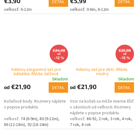
€3,90
€5,99
DETAIL
DETAIL
6-12m
0-6m
6-12m
€24,90
€25,90
až
až
–12 %
–15 %
4dielny elegantný set pre
4dielny set pre deti- Móda,
bábätká-Móda, béžová
modrý
Skladom
Skladom
€21,90
€21,90
od
od
DETAIL
DETAIL
Košeľové body. Rozmery nájdete
Vzor na košeli sa môže mierne líšiť
v popise produktu.
v závislosti od veľkosti. Rozmery
nájdete v popise produktu.
74 (6-9m)
80 (9-12m)
86-92
2 rok
3 rok
4 rok
86 (12-18m)
92 (18-24m)
7 rok
8 rok