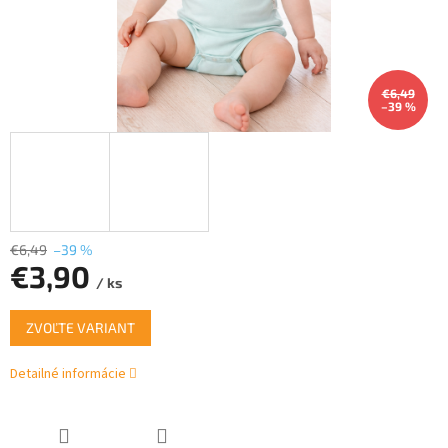
€6,49
–39 %
€6,49
–39 %
€3,90
/ ks
Jednotková
ZVOĽTE VARIANT
cena:
Detailné informácie