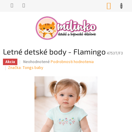
Prejsť
NÁKUP
na
KOŠÍK
obsah
Letné detské body - Flamingo
4753T/F3
Priemerné
Neohodnotené
Podrobnosti hodnotenia
Akcia
hodnotenie
Značka:
Tongs baby
produktu
je
0,0
z
5
hviezdičiek.