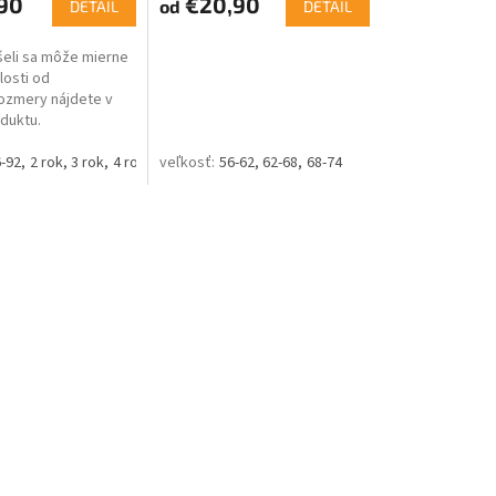
90
€20,90
od
DETAIL
DETAIL
šeli sa môže mierne
slosti od
Rozmery nájdete v
duktu.
2-18m)
-92
2 rok
3 rok
4 rok
7 rok
8 rok
56-62
62-68
68-74