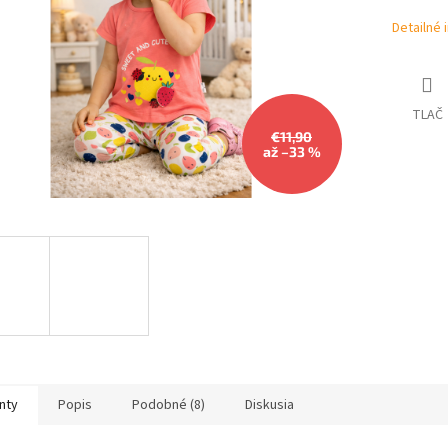
Detailné 
TLAČ
€11,90
až –33 %
nty
Popis
Podobné (8)
Diskusia