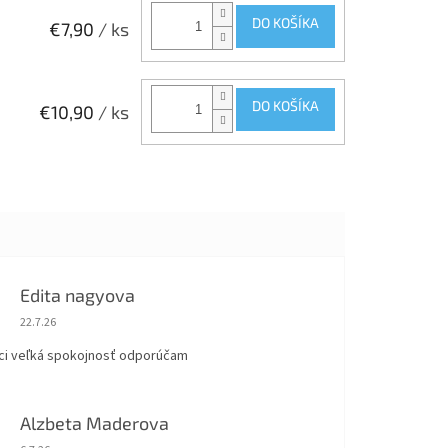
DO KOŠÍKA
€7,90
/ ks
DO KOŠÍKA
€10,90
/ ks
Edita nagyova
Hodnotenie obchodu je 5 z 5 hviezdičiek.
22.7.26
ci veľká spokojnosť odporúčam
Alzbeta Maderova
Hodnotenie obchodu je 5 z 5 hviezdičiek.