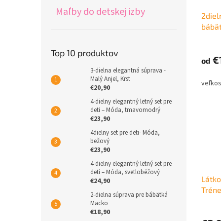
Maľby do detskej izby
2diel
bábät
Top 10 produktov
€
od
3-dielna elegantná súprava -
Malý Anjel, Krst
€20,90
4-dielny elegantný letný set pre
deti – Móda, tmavomodrý
€23,90
4dielny set pre deti- Móda,
bežový
€23,90
4-dielny elegantný letný set pre
deti – Móda, svetlobéžový
Látko
€24,90
Tréne
2-dielna súprava pre bábätká
Macko
€18,90