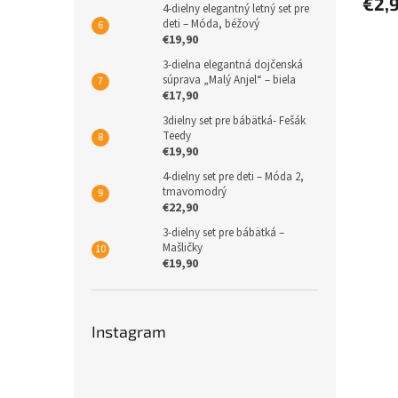
€2,
4-dielny elegantný letný set pre
deti – Móda, béžový
€19,90
3-dielna elegantná dojčenská
súprava „Malý Anjel“ – biela
€17,90
3dielny set pre bábätká- Fešák
Teedy
€19,90
4-dielny set pre deti – Móda 2,
tmavomodrý
€22,90
3-dielny set pre bábätká –
Mašličky
€19,90
Instagram