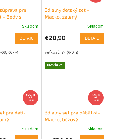
 súprava pre
3dielny detský set -
á – Body s
Macko, zelený
ým golierom a
Skladom
Skladom
€20,90
DETAIL
DETAIL
-68
68-74
74 (6-9m)
Novinka
€25,90
€21,90
až
až
–15 %
–4 %
et pre deti-
3dielny set pre bábätká-
odrý
Macko, béžový
Skladom
Skladom