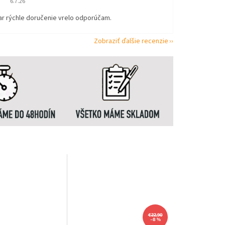
6.7.26
ar rýchle doručenie vrelo odporúčam.
Zobraziť ďalšie recenzie
€22,90
–8 %