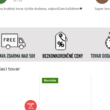
19.7.26
ny kvalitný tovar rýchle dodanie, odporúčam každému ❤️
Super tov
iaci tovar
Novinka
€16,90
až
–11 %