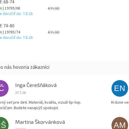
ť: 68-74
om
| 19785/68
€11,90
 doručiť do:
7.8.26
ť: 74-80
om
| 19785/74
€11,90
 doručiť do:
7.8.26
Inga Čerešňáková
IČ
EN
Hodnotenie obchodu je 5 z 5 hviezdičiek.
27.7.26
ný set pre deti. Materiál, kvalita, vizuál tip-top.
Krásne ve
rúčam. Budete nanajvýš spokojní.
Martina Škorvánková
MŠ
AM
Hodnotenie obchodu je 5 z 5 hviezdičiek.