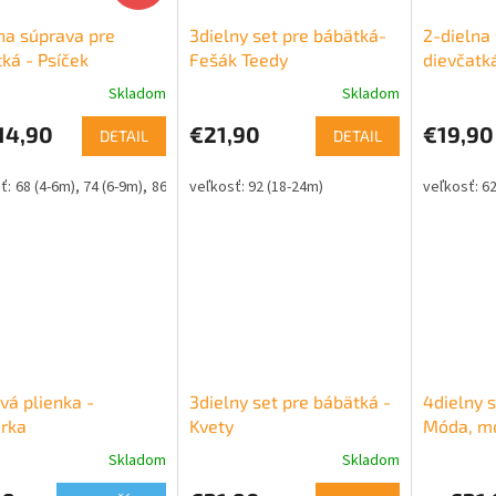
na súprava pre
3dielny set pre bábätká-
2-dielna
ká - Psíček
Fešák Teedy
dievčatk
čipkovan
Skladom
Skladom
šaty
14,90
€21,90
€19,90
DETAIL
DETAIL
68 (4-6m)
74 (6-9m)
86 (12-18m)
92 (18-24m)
62
vá plienka -
3dielny set pre bábätká -
4dielny s
rka
Kvety
Móda, m
Skladom
Skladom