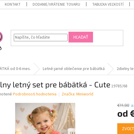
KONTAKT
DODANIE/VRÁTENIE TOVARU
TABUĽKA VEĽKOSTÍ
HĽADAŤ
ÄTKÁ od 0-6 mes.
Letné-jarné oblečenie pre bábätká
2dielny l
lny letný set pre bábätká - Cute
19785/68
né
notené
Podrobnosti hodnotenia
Značka:
Miniworld
nie
u
€11,90
a
od
Jednotk
ZVOĽT
cena:
iek.