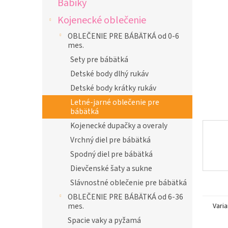
Bábiky
l
Kojenecké oblečenie
OBLEČENIE PRE BÁBÄTKÁ od 0-6
mes.
Sety pre bábätká
Detské body dlhý rukáv
Detské body krátky rukáv
Letné-jarné oblečenie pre
bábätká
Kojenecké dupačky a overaly
Vrchný diel pre bábätká
Spodný diel pre bábätká
Dievčenské šaty a sukne
Slávnostné oblečenie pre bábätká
OBLEČENIE PRE BÁBÄTKÁ od 6-36
mes.
Varia
Spacie vaky a pyžamá