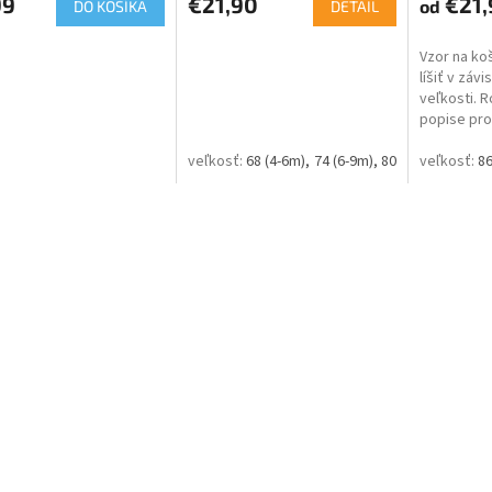
99
€21,90
€21,
od
DO KOŠÍKA
DETAIL
Vzor na ko
líšiť v závi
veľkosti. 
popise pro
68 (4-6m)
74 (6-9m)
80 (9-12m)
86 (1
86