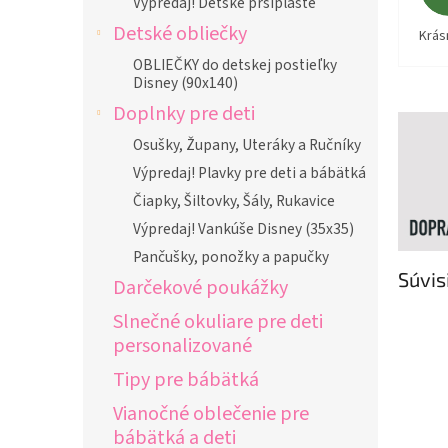
Výpredaj! Detské pršiplášte
Detské obliečky
Krás
OBLIEČKY do detskej postieľky
Disney (90x140)
Doplnky pre deti
Osušky, Župany, Uteráky a Ručníky
Výpredaj! Plavky pre deti a bábätká
Čiapky, Šiltovky, Šály, Rukavice
Výpredaj! Vankúše Disney (35x35)
Pančušky, ponožky a papučky
Súvis
Darčekové poukážky
Slnečné okuliare pre deti
personalizované
Tipy pre bábätká
Vianočné oblečenie pre
bábätká a deti