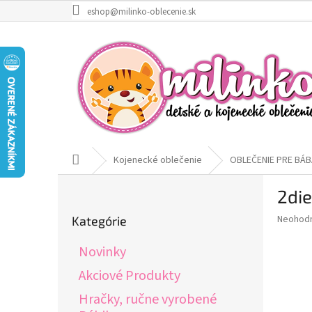
Prejsť
eshop@milinko-oblecenie.sk
na
obsah
Domov
Kojenecké oblečenie
OBLEČENIE PRE BÁB
B
2die
o
Preskočiť
č
Priemer
Neohod
Kategórie
kategórie
n
hodnote
ý
produkt
Novinky
p
je
0,0
a
Akciové Produkty
z
n
Hračky, ručne vyrobené
5
e
hviezdič