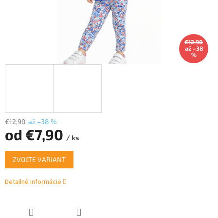
€12,90
až –38
%
€12,90
až –38 %
od
€7,90
/ ks
Jednotková
ZVOĽTE VARIANT
cena:
Detailné informácie