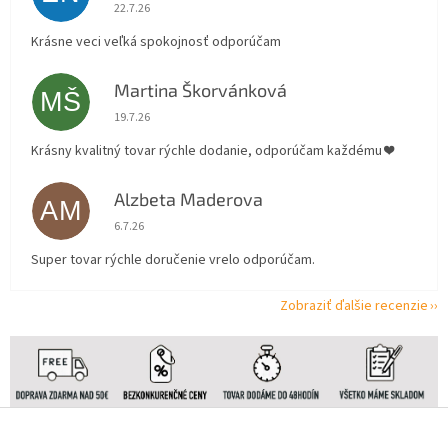
Hodnotenie obchodu je 5 z 5 hviezdičiek.
22.7.26
Krásne veci veľká spokojnosť odporúčam
Martina Škorvánková
MŠ
Hodnotenie obchodu je 5 z 5 hviezdičiek.
19.7.26
Krásny kvalitný tovar rýchle dodanie, odporúčam každému ❤️
Alzbeta Maderova
AM
Hodnotenie obchodu je 5 z 5 hviezdičiek.
6.7.26
Super tovar rýchle doručenie vrelo odporúčam.
Zobraziť ďalšie recenzie
Z
á