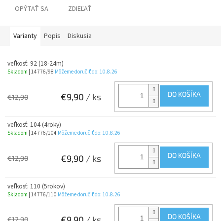
OPÝTAŤ SA
ZDIEĽAŤ
Varianty
Popis
Diskusia
veľkosť: 92 (18-24m)
Skladom
| 14776/98
Môžeme doručiť do:
10.8.26
DO KOŠÍKA
€9,90
/ ks
€12,90
veľkosť: 104 (4roky)
Skladom
| 14776/104
Môžeme doručiť do:
10.8.26
DO KOŠÍKA
€9,90
/ ks
€12,90
veľkosť: 110 (5rokov)
Skladom
| 14776/110
Môžeme doručiť do:
10.8.26
DO KOŠÍKA
€9,90
/ ks
€12,90