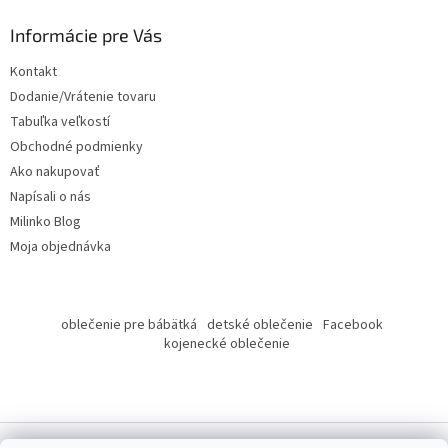
p
ä
Informácie pre Vás
t
Kontakt
i
Dodanie/Vrátenie tovaru
e
Tabuľka veľkostí
Obchodné podmienky
Ako nakupovať
Napísali o nás
Milinko Blog
Moja objednávka
oblečenie pre bábätká
detské oblečenie
Facebook
kojenecké oblečenie