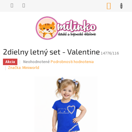
Prejsť
NÁKUP
na
KOŠÍK
obsah
2dielny letný set - Valentine
14776/116
Priemerné
Neohodnotené
Podrobnosti hodnotenia
Akcia
hodnotenie
Značka:
Miniworld
produktu
je
0,0
z
5
hviezdičiek.