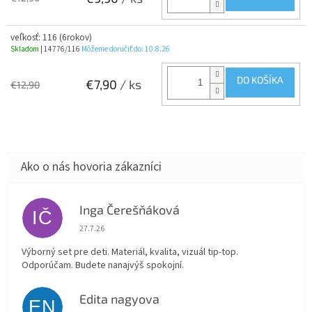
veľkosť: 116 (6rokov)
Skladom
| 14776/116
Môžeme doručiť do:
10.8.26
DO KOŠÍKA
€7,90
/ ks
€12,90
Inga Čerešňáková
IČ
Hodnotenie obchodu je 5 z 5 hviezdičiek.
27.7.26
Výborný set pre deti. Materiál, kvalita, vizuál tip-top.
Odporúčam. Budete nanajvýš spokojní.
Edita nagyova
EN