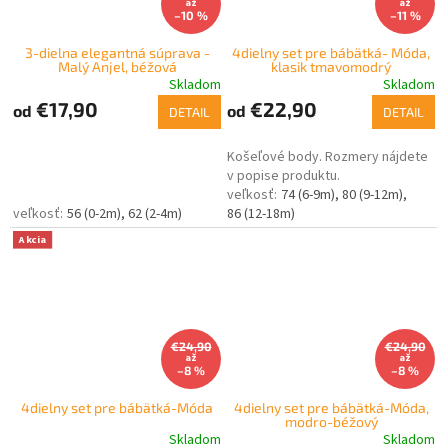
až
až
–10 %
–11 %
3-dielna elegantná súprava -
4dielny set pre bábätká- Móda,
Malý Anjel, béžová
klasik tmavomodrý
Skladom
Skladom
€17,90
€22,90
od
od
DETAIL
DETAIL
Košeľové body. Rozmery nájdete
v popise produktu.
74 (6-9m)
80 (9-12m)
56 (0-2m)
62 (2-4m)
86 (12-18m)
Akcia
€24,90
€24,90
až
až
–8 %
–8 %
4dielny set pre bábätká-Móda
4dielny set pre bábätká-Móda,
modro-béžový
Skladom
Skladom