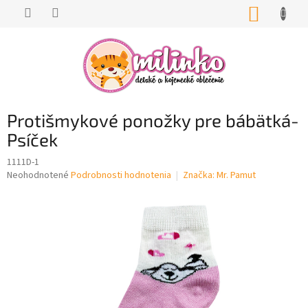
Prejsť
NÁKUP
na
KOŠÍK
obsah
Protišmykové ponožky pre bábätká-
Psíček
1111D-1
Priemerné
Neohodnotené
Podrobnosti hodnotenia
Značka:
Mr. Pamut
hodnotenie
produktu
je
0,0
z
5
hviezdičiek.