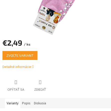
€2,49
/ ks
Jednotková
ZVOĽTE VARIANT
cena:
Detailné informácie
OPÝTAŤ SA
ZDIEĽAŤ
Varianty
Popis
Diskusia