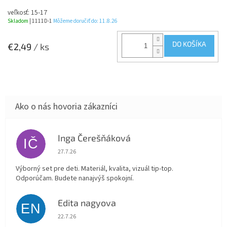
veľkosť: 15-17
Skladom
| 1111D-1
Môžeme doručiť do:
11.8.26
DO KOŠÍKA
€2,49
/ ks
Inga Čerešňáková
IČ
Hodnotenie obchodu je 5 z 5 hviezdičiek.
27.7.26
Výborný set pre deti. Materiál, kvalita, vizuál tip-top.
Odporúčam. Budete nanajvýš spokojní.
Edita nagyova
EN
Hodnotenie obchodu je 5 z 5 hviezdičiek.
22.7.26