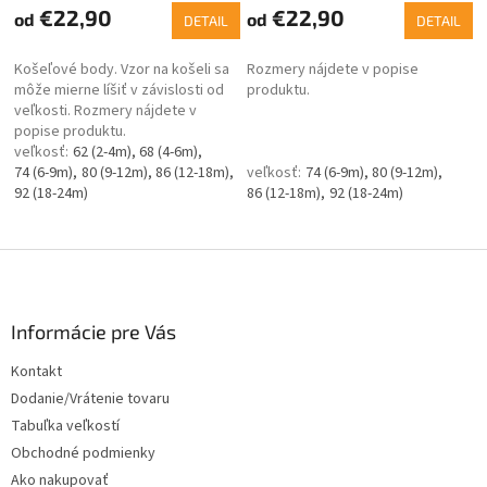
€22,90
€22,90
od
od
DETAIL
DETAIL
Košeľové body. Vzor na košeli sa
Rozmery nájdete v popise
môže mierne líšiť v závislosti od
produktu.
veľkosti. Rozmery nájdete v
popise produktu.
62 (2-4m)
68 (4-6m)
74 (6-9m)
80 (9-12m)
86 (12-18m)
74 (6-9m)
80 (9-12m)
92 (18-24m)
86 (12-18m)
92 (18-24m)
Z
á
p
ä
Informácie pre Vás
t
Kontakt
i
Dodanie/Vrátenie tovaru
e
Tabuľka veľkostí
Obchodné podmienky
Ako nakupovať