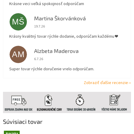
Krásne veci veľká spokojnosť odporúčam
Martina Škorvánková
MŠ
Hodnotenie obchodu je 5 z 5 hviezdičiek.
19.7.26
Krásny kvalitný tovar rýchle dodanie, odporúčam každému ❤️
Alzbeta Maderova
AM
Hodnotenie obchodu je 5 z 5 hviezdičiek.
6.7.26
Super tovar rýchle doručenie vrelo odporúčam.
Zobraziť ďalšie recenzie
Súvisiaci tovar
Novinka