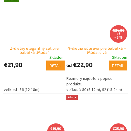
€24,90
až
–8 %
2-dielny elegantný set pre
4-dielna súprava pre bábätká –
bábätká „Moda“
Móda, sivá
Skladom
Skladom
€21,90
€22,90
od
DETAIL
DETAIL
Rozmery nájdete v popise
produktu.
86 (12-18m)
80 (9-12m)
92 (18-24m)
Akcia
€19,90
€25,90