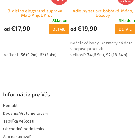
–26 %
3-dielna elegantná súprava -
4dielny set pre bábätká-Móda,
Malý Anjel, Krst
béžový
Skladom
Skladom
€17,90
€19,90
od
od
DETAIL
DETAIL
Košeľové body. Rozmery nájdete
v popise produktu.
56 (0-2m)
62 (2-4m)
74 (6-9m)
92 (18-24m)
Z
á
p
ä
Informácie pre Vás
t
Kontakt
i
Dodanie/Vrátenie tovaru
e
Tabuľka veľkostí
Obchodné podmienky
Ako nakupovať