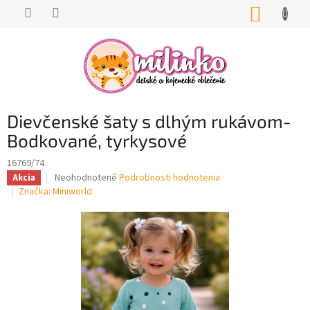
Prejsť
NÁKUP
na
KOŠÍK
obsah
Dievčenské šaty s dlhým rukávom-
Bodkované, tyrkysové
16769/74
Priemerné
Neohodnotené
Podrobnosti hodnotenia
Akcia
hodnotenie
Značka:
Miniworld
produktu
je
0,0
z
5
hviezdičiek.