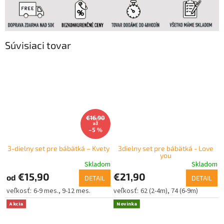
Súvisiaci tovar
€16,90
až
–5 %
3-dielny set pre bábätká – Kvety
3dielny set pre bábätká - Love
you
Skladom
Skladom
€15,90
€21,90
od
DETAIL
DETAIL
6-9 mes.
9-12 mes.
62 (2-4m)
74 (6-9m)
Akcia
Novinka