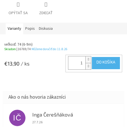
OPÝTAŤ SA
ZDIEĽAŤ
Varianty
Popis
Diskusia
veľkosť: 74 (6-9m)
Skladom
| 16769/74
Môžeme doručiť do:
11.8.26
DO KOŠÍKA
€13,90
/ ks
Inga Čerešňáková
IČ
Hodnotenie obchodu je 5 z 5 hviezdičiek.
27.7.26