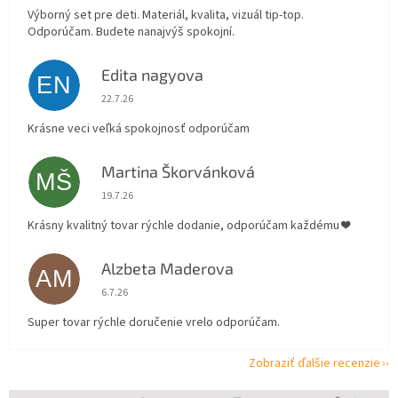
Výborný set pre deti. Materiál, kvalita, vizuál tip-top.
Odporúčam. Budete nanajvýš spokojní.
Edita nagyova
EN
Hodnotenie obchodu je 5 z 5 hviezdičiek.
22.7.26
Krásne veci veľká spokojnosť odporúčam
Martina Škorvánková
MŠ
Hodnotenie obchodu je 5 z 5 hviezdičiek.
19.7.26
Krásny kvalitný tovar rýchle dodanie, odporúčam každému ❤️
Alzbeta Maderova
AM
Hodnotenie obchodu je 5 z 5 hviezdičiek.
6.7.26
Super tovar rýchle doručenie vrelo odporúčam.
Zobraziť ďalšie recenzie