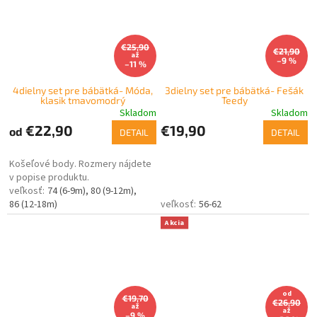
€25,90
€21,90
až
–9 %
–11 %
4dielny set pre bábätká- Móda,
3dielny set pre bábätká- Fešák
klasik tmavomodrý
Teedy
Skladom
Skladom
€22,90
€19,90
od
DETAIL
DETAIL
Košeľové body. Rozmery nájdete
v popise produktu.
74 (6-9m)
80 (9-12m)
86 (12-18m)
56-62
Akcia
od
€19,70
€26,90
až
až
–9 %